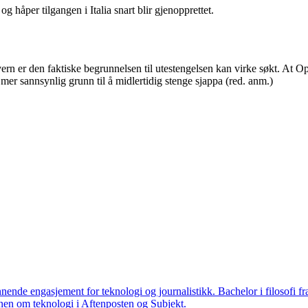
 håper tilgangen i Italia snart blir gjenopprettet.
vern er den faktiske begrunnelsen til utestengelsen kan virke søkt. At O
er sannsynlig grunn til å midlertidig stenge sjappa (red. anm.)
nende engasjement for teknologi og journalistikk. Bachelor i filosofi f
 annen om teknologi i Aftenposten og Subjekt.