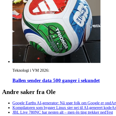
Teknologi i VM 2026:
Ballen sender data 500 ganger i sekundet
Andre saker fra Ole
Google Earths AI-generator: Nå spør folk om Google er ond
Ar
Kompilatoren som bygger Linux sier nei til AI-generert kode
Ar
JBL Live 780NC har nesten alt – men én ting trekker ned
Test