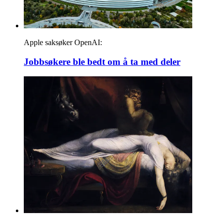
Apple saksøker OpenAI:
Jobbsøkere ble bedt om å ta med deler