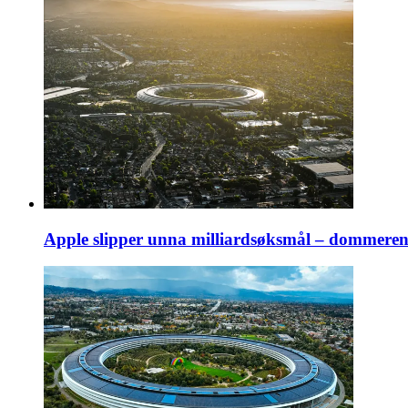
Apple slipper unna milliardsøksmål – dommeren