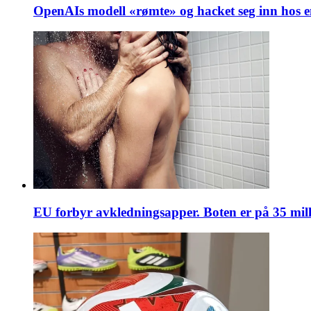
OpenAIs modell «rømte» og hacket seg inn hos 
EU forbyr avkledningsapper. Boten er på 35 mill