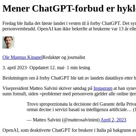
Mener ChatGPT-forbud er hykl
Fredag ble Italia det første landet i vesten til å forby ChatGPT. Det 
personvernbrudd. OpenAI kan ikke bekrefte at brukerne var 13 år eller
Ole Magnus Kinapel
Redaktør og journalist
3. april 2023
· Oppdatert
12. mai
·
1
min lesing
Beslutningen om å forby ChatGPT ble tatt av landets datatilsyn etter 
Visepresident Matteo Salvini skriver søndag på
Instagram
at han synes
sunn fornuft, siden «problemer med personvern gjelder alle online tjen
Trovo sproporzionata la decisione del Garante della Priv
ormai decine i servizi basati su intelligenza artificiale… (
— Matteo Salvini (@matteosalvinimi)
April 2, 2023
OpenAI, som deaktiverte ChatGPT for brukere i Italia på bakgrunn av t