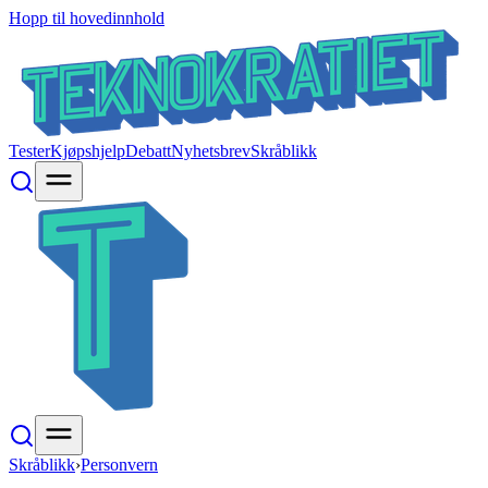
Hopp til hovedinnhold
Tester
Kjøpshjelp
Debatt
Nyhetsbrev
Skråblikk
Skråblikk
›
Personvern