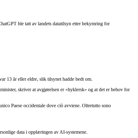
ChatGPT ble tatt av landets datatilsyn etter bekymring for
 13 år eller eldre, slik tilsynet hadde bedt om.
minister, skriver at avgjørelsen er «hyklersk» og at det er behov for
 unico Paese occidentale dove ciò avviene. Oltretutto sono
ersonlige data i opplæringen av AI-systemene.