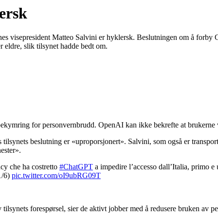
ersk
synes visepresident Matteo Salvini er hyklersk. Beslutningen om å forby 
 eldre, slik tilsynet hadde bedt om.
bekymring for personvernbrudd. OpenAI kan ikke bekrefte at brukerne var
 tilsynets beslutning er «uproporsjonert». Salvini, som også er transport
ester».
acy che ha costretto
#ChatGPT
a impedire l’accesso dall’Italia, primo e
1/6)
pic.twitter.com/oI9ubRG09T
ilsynets forespørsel, sier de aktivt jobber med å redusere bruken av p