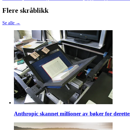
Flere skråblikk
Se alle →
Anthropic skannet millioner av bøker for derett