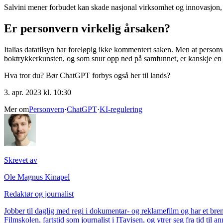
Salvini mener forbudet kan skade nasjonal virksomhet og innovasjon, og
Er personvern virkelig årsaken?
Italias datatilsyn har foreløpig ikke kommentert saken. Men at person
boktrykkerkunsten, og som snur opp ned på samfunnet, er kanskje en m
Hva tror du? Bør ChatGPT forbys også her til lands?
3. apr. 2023 kl. 10:30
Mer om
Personvern
·
ChatGPT
·
KI-regulering
Skrevet av
Ole Magnus Kinapel
Redaktør og journalist
Jobber til daglig med regi i dokumentar- og reklamefilm og har et bren
Filmskolen, fartstid som journalist i ITavisen, og ytrer seg fra tid til