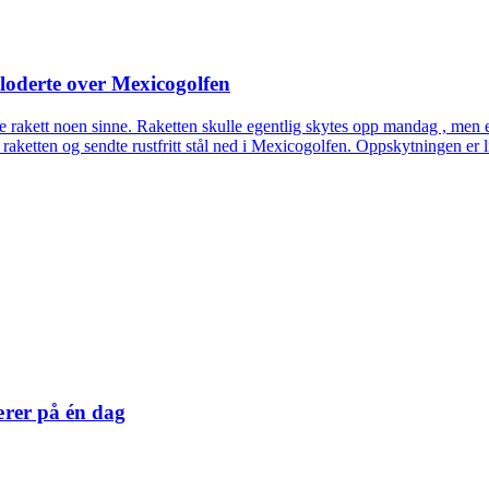
loderte over Mexicogolfen
e rakett noen sinne. Raketten skulle egentlig skytes opp mandag , men en
raketten og sendte rustfritt stål ned i Mexicogolfen. Oppskytningen er
ærer på én dag