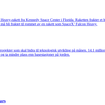
n Heavy-rakett fra Kennedy Space Center i Florida. Raketten frakter 
g må bli fraktet til rommet av en rakett som SpaceX’ Falcon Heavy.
osjekter som skal bidra til teknologisk utvikling på månen. 14.1 millio
og ta mindre plass enn basestasjoner på jorden.
ars