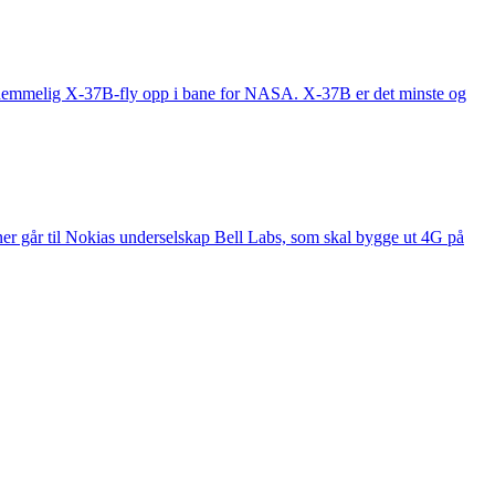
et hemmelig X-37B-fly opp i bane for NASA. X-37B er det minste og
ner går til Nokias underselskap Bell Labs, som skal bygge ut 4G på