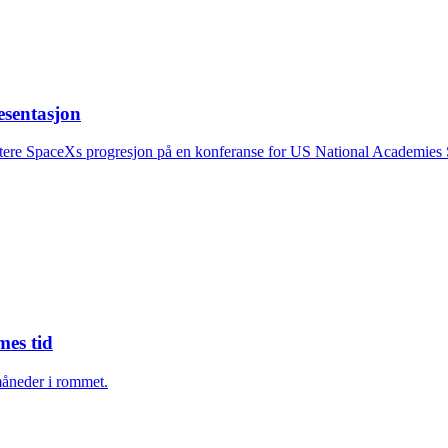
esentasjon
ere SpaceXs progresjon på en konferanse for US National Academies Sp
mes tid
måneder i rommet.