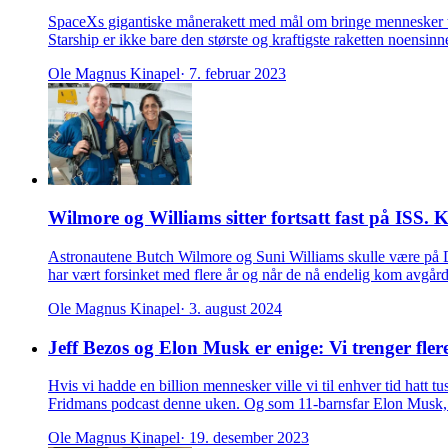
SpaceXs gigantiske månerakett med mål om bringe mennesker til 
Starship er ikke bare den største og kraftigste raketten noens
Ole Magnus Kinapel
· 7. februar 2023
Wilmore og Williams sitter fortsatt fast på ISS.
Astronautene Butch Wilmore og Suni Williams skulle være på Den
har vært forsinket med flere år og når de nå endelig kom avgår
Ole Magnus Kinapel
· 3. august 2024
Jeff Bezos og Elon Musk er enige: Vi trenger fle
Hvis vi hadde en billion mennesker ville vi til enhver tid hatt 
Fridmans podcast denne uken. Og som 11-barnsfar Elon Musk, 
Ole Magnus Kinapel
· 19. desember 2023