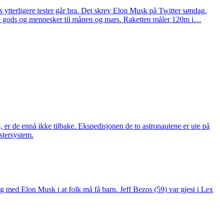
 ytterligere tester går bra. Det skrev Elon Musk på Twitter søndag.
 både gods og mennesker til månen og mars. Raketten måler 120m i…
er de ennå ikke tilbake. Ekspedisjonen de to astronautene er ute på
stersystem.
ig med Elon Musk i at folk må få barn. Jeff Bezos (59) var gjest i Lex