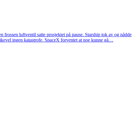
 frossen luftventil satte prosjektet på pause. Starship tok av og nådde
 likevel ingen katastrofe. SpaceX forventet at noe kunne gå…