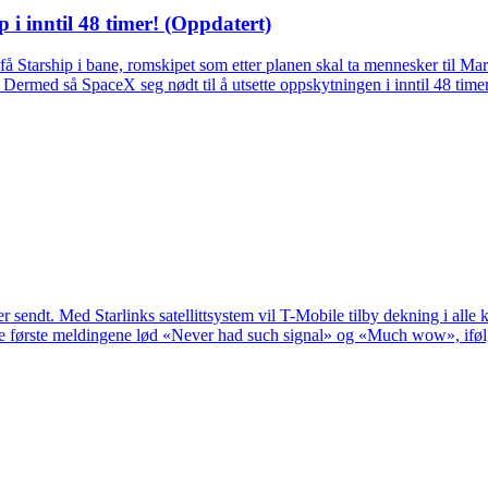
 i inntil 48 timer! (Oppdatert)
Starship i bane, romskipet som etter planen skal ta mennesker til Mars i
 Dermed så SpaceX seg nødt til å utsette oppskytningen i inntil 48 timer
sendt. Med Starlinks satellittsystem vil T-Mobile tilby dekning i alle
e . De første meldingene lød «Never had such signal» og «Much wow», if