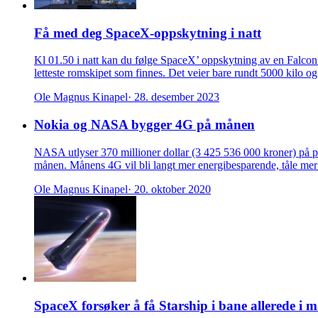
Få med deg SpaceX-oppskytning i natt
Kl 01.50 i natt kan du følge SpaceX’ oppskytning av en Falco
letteste romskipet som finnes. Det veier bare rundt 5000 kilo o
Ole Magnus Kinapel
· 28. desember 2023
Nokia og NASA bygger 4G på månen
NASA utlyser 370 millioner dollar (3 425 536 000 kroner) på pr
månen. Månens 4G vil bli langt mer energibesparende, tåle mer 
Ole Magnus Kinapel
· 20. oktober 2020
SpaceX forsøker å få Starship i bane allerede i m