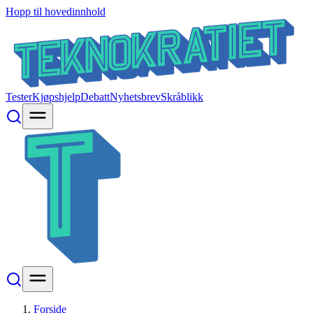
Hopp til hovedinnhold
Tester
Kjøpshjelp
Debatt
Nyhetsbrev
Skråblikk
Forside