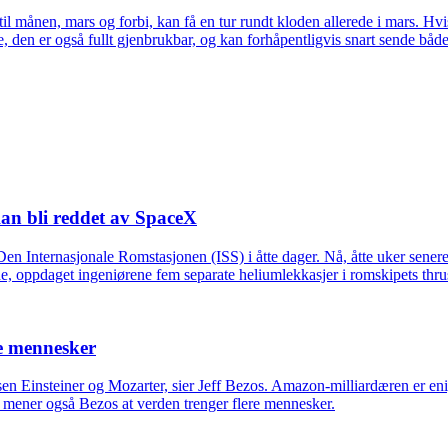
månen, mars og forbi, kan få en tur rundt kloden allerede i mars. Hvis
inne, den er også fullt gjenbrukbar, og kan forhåpentligvis snart sende
 Kan bli reddet av SpaceX
 Internasjonale Romstasjonen (ISS) i åtte dager. Nå, åtte uker senere, 
de, oppdaget ingeniørene fem separate heliumlekkasjer i romskipets thru
re mennesker
tusen Einsteiner og Mozarter, sier Jeff Bezos. Amazon-milliardæren er en
mener også Bezos at verden trenger flere mennesker.