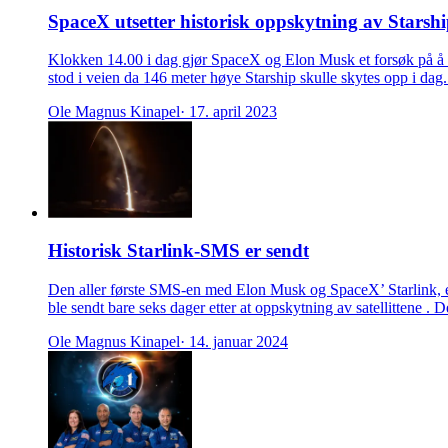
SpaceX utsetter historisk oppskytning av Starship
Klokken 14.00 i dag gjør SpaceX og Elon Musk et forsøk på å få 
stod i veien da 146 meter høye Starship skulle skytes opp i dag.
Ole Magnus Kinapel
· 17. april 2023
Historisk Starlink-SMS er sendt
Den aller første SMS-en med Elon Musk og SpaceX’ Starlink, er 
ble sendt bare seks dager etter at oppskytning av satellitten
Ole Magnus Kinapel
· 14. januar 2024