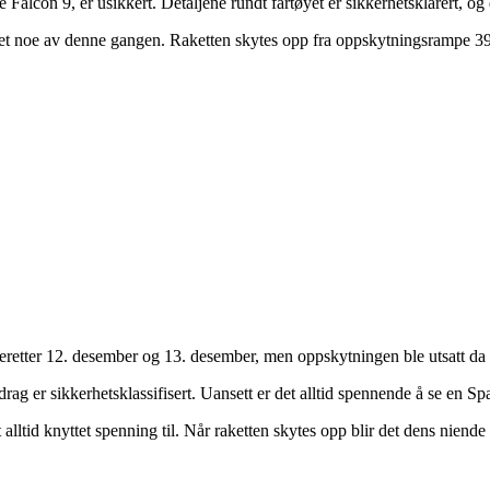
 Falcon 9, er usikkert. Detaljene rundt fartøyet er sikkerhetsklarert, o
r det noe av denne gangen. Raketten skytes opp fra oppskytningsrampe 3
Deretter 12. desember og 13. desember, men oppskytningen ble utsatt d
ag er sikkerhetsklassifisert. Uansett er det alltid spennende å se en S
lltid knyttet spenning til. Når raketten skytes opp blir det dens niende