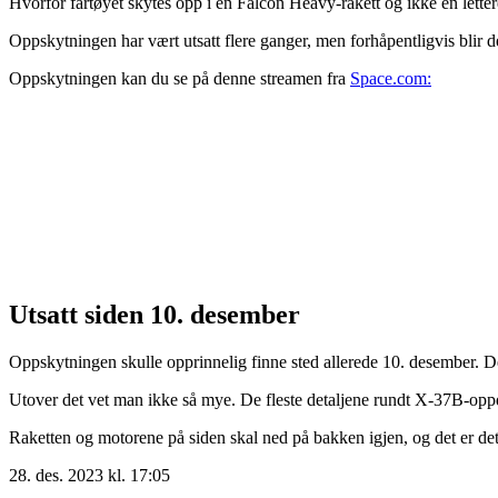
Hvorfor fartøyet skytes opp i en Falcon Heavy-rakett og ikke en lettere
Oppskytningen har vært utsatt flere ganger, men forhåpentligvis bli
Oppskytningen kan du se på denne streamen fra
Space.com:
Utsatt siden 10. desember
Oppskytningen skulle opprinnelig finne sted allerede 10. desember. 
Utover det vet man ikke så mye. De fleste detaljene rundt X-37B-oppdr
Raketten og motorene på siden skal ned på bakken igjen, og det er det a
28. des. 2023 kl. 17:05