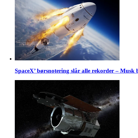
SpaceX’ børsnotering slår alle rekorder – Musk