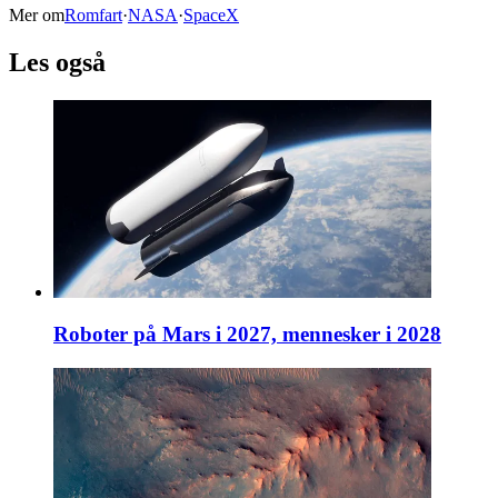
Mer om
Romfart
·
NASA
·
SpaceX
Les også
Roboter på Mars i 2027, mennesker i 2028