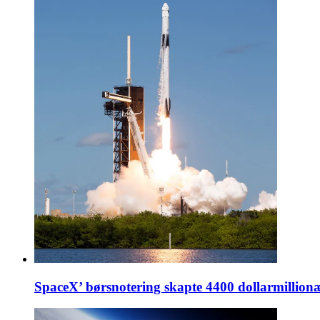
SpaceX’ børsnotering skapte 4400 dollarmillion