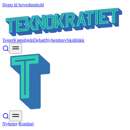
Hopp til hovedinnhold
Tester
Kjøpshjelp
Debatt
Nyhetsbrev
Skråblikk
Nyheter
›
Romfart