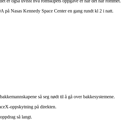
g det er også uvisst hva romskipets oppgave er når det når rommet.
9A på Nasas Kennedy Space Center en gang rundt kl 2 i natt.
a bakkemannskapene så seg nødt til å gå over bakkesystemene.
paceX-oppskytning på direkten.
 oppdrag så langt.