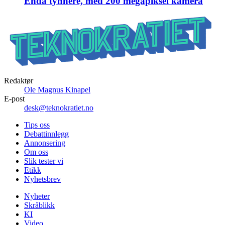
Enda tynnere, med 200 megapiksel kamera
Redaktør
Ole Magnus Kinapel
E-post
desk@teknokratiet.no
Tips oss
Debattinnlegg
Annonsering
Om oss
Slik tester vi
Etikk
Nyhetsbrev
Nyheter
Skråblikk
KI
Video