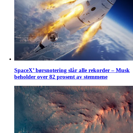
SpaceX’ børsnotering slår alle rekorder – Musk
beholder over 82 prosent av stemmene