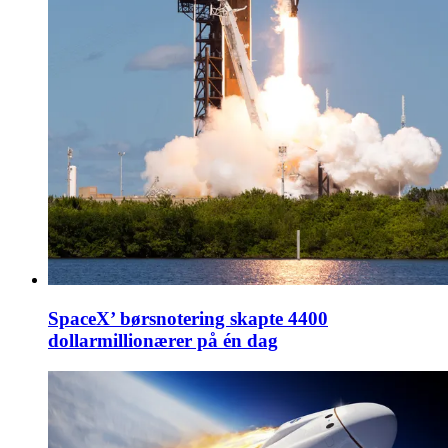
SpaceX’ børsnotering skapte 4400
dollarmillionærer på én dag