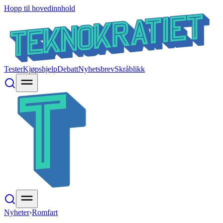
Hopp til hovedinnhold
Tester
Kjøpshjelp
Debatt
Nyhetsbrev
Skråblikk
Nyheter
›
Romfart