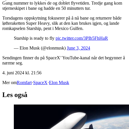
Gang nummer to lykkes de og doblet flyvetiden. Tredje gang kom
stjerneskipet i bane og hadde en 50 minutters tur.
Torsdagens oppskytning fokuserer på å nå bane og returnere både
løfteraketten Super Heavy, slik at den kan brukes igjen, og lande
romkapselen Starship, pent i Mexico Gulfen.
Starship is ready to fly
pic.twitter.com/3PIb5FhHaR
— Elon Musk (@elonmusk)
June 3, 2024
Sendingen finner du på SpaceX’ YouTube-kanal når det begynner å
nærme seg.
4. juni 2024 kl. 21:56
Mer om
Romfart
·
SpaceX
·
Elon Musk
Les også