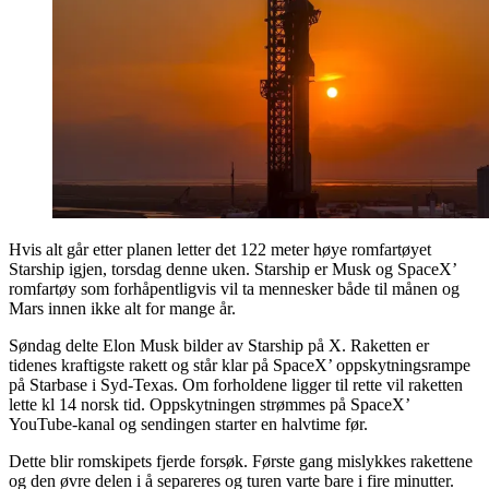
Hvis alt går etter planen letter det 122 meter høye romfartøyet
Starship igjen, torsdag denne uken. Starship er Musk og SpaceX’
romfartøy som forhåpentligvis vil ta mennesker både til månen og
Mars innen ikke alt for mange år.
Søndag delte Elon Musk bilder av Starship på X. Raketten er
tidenes kraftigste rakett og står klar på SpaceX’ oppskytningsrampe
på Starbase i Syd-Texas. Om forholdene ligger til rette vil raketten
lette kl 14 norsk tid. Oppskytningen strømmes på SpaceX’
YouTube-kanal og sendingen starter en halvtime før.
Dette blir romskipets fjerde forsøk. Første gang mislykkes rakettene
og den øvre delen i å separeres og turen varte bare i fire minutter.