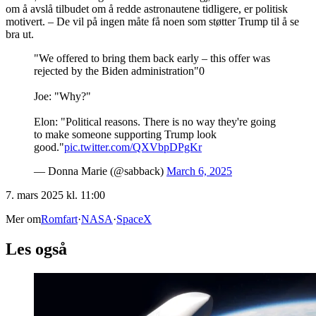
om å avslå tilbudet om å redde astronautene tidligere, er politisk
motivert. – De vil på ingen måte få noen som støtter Trump til å se
bra ut.
"We offered to bring them back early – this offer was
rejected by the Biden administration"0
Joe: "Why?"
Elon: "Political reasons. There is no way they're going
to make someone supporting Trump look
good."
pic.twitter.com/QXVbpDPgKr
— Donna Marie (@sabback)
March 6, 2025
7. mars 2025 kl. 11:00
Mer om
Romfart
·
NASA
·
SpaceX
Les også