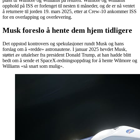
plass til Wilmore og Williams på returen. Wilmore og Williams’
opphold på ISS er forlenget til nesten ti måneder, og de er nå ventet
å returnere til jorden 19. mars 2025, etter at Crew-10 ankommer ISS
for en overlapping og overlevering.
Musk foreslo å hente dem hjem tidligere
Det oppstod kontrovers og spekulasjoner rundt Musk og hans
forslag om å «redde» astronautene. I januar 2025 hevdet Musk,
støttet av uttalelser fra president Donald Trump, at han hadde blitt
bedt om å sende et SpaceX-redningsoppdrag for å hente Wilmore og
Williams «så snart som mulig».