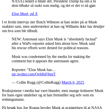
NASA) nektet å tillate det. President Trump ba om å få
dem tilbake så raskt som mulig, og det er det vi nå gjør.
Elon Musk, på X
.
I et ferskt intervju sier Butch Wilmore at han stoler på at Musk
snakker sant, men understreker at han og Williams ikke har detaljer
om hva som ble tilbudt.
NEW: Astronaut says Elon Musk is “absolutely factual”
after a WaPo reporter asked him about how Musk said
his rescue efforts were denied for political reasons.
Musk was condemned by the media for making the
comment but it appears the astronauts agree.
Reporter: “Elon Musk has…
pic.twitter.com/Qeb8sF8gnT
— Collin Rugg (@CollinRugg)
March 6, 2025
Reaksjonene i media har vært blandet, men mange kritiserer Musk
for hans egne uttalelser og at han fremstiller seg selv som en
redningsmann.
På besøk hos Joe Rogan hevder Musk at avgjørelsen til at NASA