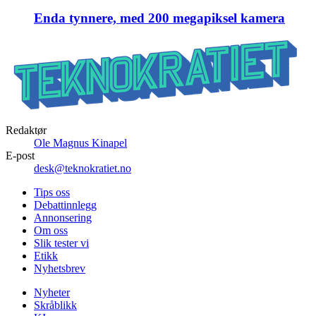
Enda tynnere, med 200 megapiksel kamera
Redaktør
Ole Magnus Kinapel
E-post
desk@teknokratiet.no
Tips oss
Debattinnlegg
Annonsering
Om oss
Slik tester vi
Etikk
Nyhetsbrev
Nyheter
Skråblikk