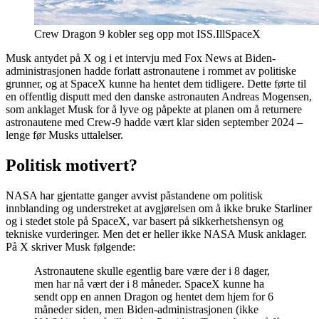
Crew Dragon 9 kobler seg opp mot ISS.
Ill
SpaceX
Musk antydet på X og i et intervju med Fox News at Biden-
administrasjonen hadde forlatt astronautene i rommet av politiske
grunner, og at SpaceX kunne ha hentet dem tidligere. Dette førte til
en offentlig disputt med den danske astronauten Andreas Mogensen,
som anklaget Musk for å lyve og påpekte at planen om å returnere
astronautene med Crew-9 hadde vært klar siden september 2024 –
lenge før Musks uttalelser.
Politisk motivert?
NASA har gjentatte ganger avvist påstandene om politisk
innblanding og understreket at avgjørelsen om å ikke bruke Starliner
og i stedet stole på SpaceX, var basert på sikkerhetshensyn og
tekniske vurderinger. Men det er heller ikke NASA Musk anklager.
På X skriver Musk følgende:
Astronautene skulle egentlig bare være der i 8 dager,
men har nå vært der i 8 måneder. SpaceX kunne ha
sendt opp en annen Dragon og hentet dem hjem for 6
måneder siden, men Biden-administrasjonen (ikke