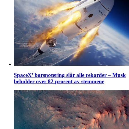
SpaceX’ børsnotering slår alle rekorder – Musk
beholder over 82 prosent av stemmene