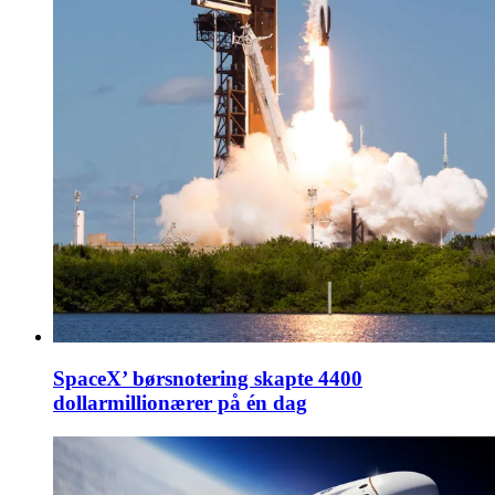
SpaceX’ børsnotering skapte 4400
dollarmillionærer på én dag