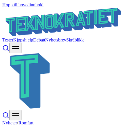
Hopp til hovedinnhold
Tester
Kjøpshjelp
Debatt
Nyhetsbrev
Skråblikk
Nyheter
›
Romfart