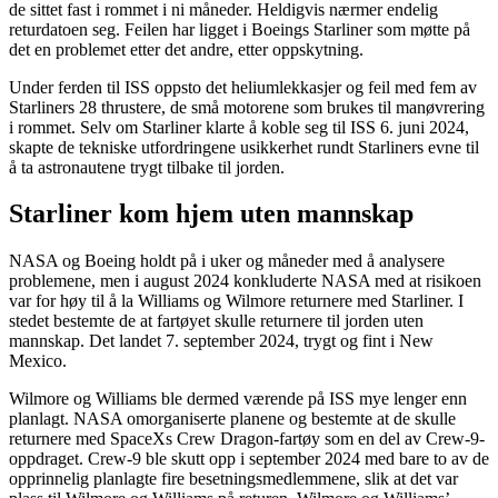
de sittet fast i rommet i ni måneder. Heldigvis nærmer endelig
returdatoen seg. Feilen har ligget i Boeings Starliner som møtte på
det en problemet etter det andre, etter oppskytning.
Under ferden til ISS oppsto det heliumlekkasjer og feil med fem av
Starliners 28 thrustere, de små motorene som brukes til manøvrering
i rommet. Selv om Starliner klarte å koble seg til ISS 6. juni 2024,
skapte de tekniske utfordringene usikkerhet rundt Starliners evne til
å ta astronautene trygt tilbake til jorden.
Starliner kom hjem uten mannskap
NASA og Boeing holdt på i uker og måneder med å analysere
problemene, men i august 2024 konkluderte NASA med at risikoen
var for høy til å la Williams og Wilmore returnere med Starliner. I
stedet bestemte de at fartøyet skulle returnere til jorden uten
mannskap. Det landet 7. september 2024, trygt og fint i New
Mexico.
Wilmore og Williams ble dermed værende på ISS mye lenger enn
planlagt. NASA omorganiserte planene og bestemte at de skulle
returnere med SpaceXs Crew Dragon-fartøy som en del av Crew-9-
oppdraget. Crew-9 ble skutt opp i september 2024 med bare to av de
opprinnelig planlagte fire besetningsmedlemmene, slik at det var