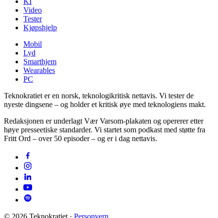
KI
Video
Tester
Kjøpshjelp
Mobil
Lyd
Smarthjem
Wearables
PC
Teknokratiet er en norsk, teknologikritisk nettavis. Vi tester de
nyeste dingsene – og holder et kritisk øye med teknologiens makt.
Redaksjonen er underlagt Vær Varsom-plakaten og opererer etter
høye presseetiske standarder. Vi startet som podkast med støtte fra
Fritt Ord – over 50 episoder – og er i dag nettavis.
©
2026
Teknokratiet ·
Personvern