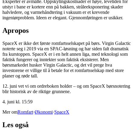
Eksperter er avmålte. Oppskytingskostnader er høye, levetiden for
utstyr i bane er kortere enn på bakken, stråleeksponering skader
halvledere, og varmehåndtering i vakuum er et krevende
ingeniørproblem. Ideen er elegant. Gjennomføringen er usikker.
Apropos
SpaceX er ikke det første romfartsselskapet på børs. Virgin Galactic
noterte seg i 2019 via en SPAC-løsning og har siden falt dramatisk
fra kurstoppen. SpaceX er i en helt annen liga, med teknologi som
faktisk fungerer og inntekter som faktisk eksisterer. Men
børsmarkedet husker Virgin Galactic, og det vil prege hva
investorene er villige til å betale for et romfartsselskap med store
planer og røde tall.
12. juni vet vi om ordreboken holder – og om SpaceX børsnotering
blir historisk av de riktige grunnene.
4. juni kl. 15:59
Mer om
Romfart
·
Økonomi
·
SpaceX
Les også