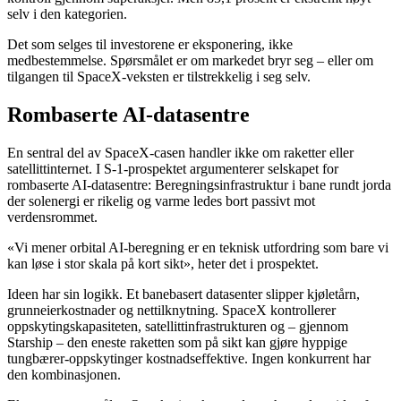
selv i den kategorien.
Det som selges til investorene er eksponering, ikke
medbestemmelse. Spørsmålet er om markedet bryr seg – eller om
tilgangen til SpaceX-veksten er tilstrekkelig i seg selv.
Rombaserte AI-datasentre
En sentral del av SpaceX-casen handler ikke om raketter eller
satellittinternet. I S-1-prospektet argumenterer selskapet for
rombaserte AI-datasentre: Beregningsinfrastruktur i bane rundt jorda
der solenergi er rikelig og varme ledes bort passivt mot
verdensrommet.
«Vi mener orbital AI-beregning er en teknisk utfordring som bare vi
kan løse i stor skala på kort sikt», heter det i prospektet.
Ideen har sin logikk. Et banebasert datasenter slipper kjøletårn,
grunneierkostnader og nettilknytning. SpaceX kontrollerer
oppskytingskapasiteten, satellittinfrastrukturen og – gjennom
Starship – den eneste raketten som på sikt kan gjøre hyppige
tungbærer-oppskytinger kostnadseffektive. Ingen konkurrent har
den kombinasjonen.