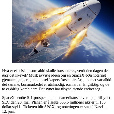
Hva er et selskap som aldri skulle børsnoteres, verdt den dagen det
gjør det likevel? Musk avviste ideen om en SpaceX-børsnotering
gjentatte ganger gjennom selskapets første tiår. Argumentet var alltid
det samme: børsmarkedet er utålmodig, romfart er langsiktig, og de
to er dårlig kombinert. Det synet har tilsynelatende endret seg.
SpaceX sendte S-1-prospektet til det amerikanske verdipapirtilsynet
SEC den 20. mai. Planen er å selge 555,6 millioner aksjer til 135
dollar stykk. Tickeren blir SPCX, og noteringen er satt til Nasdaq
12. juni.