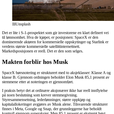
Ill
Unsplash
Det er lite i S-1-prospektet som gir investorene en klart definert vei
til lønnsomhet. Hva de kjøper, er posisjonen: SpaceX er den
dominerende aktøren for kommersielle oppskytinger og Starlink er
verdens største kommersielle satellittinternettnett.
Markedsposisjonen er reell. Det er den som selges.
Makten forblir hos Musk
SpaceX børsnotering er strukturert med to aksjeklasser: Klasse A og
klasse B. Gjennom ordningen beholder Elon Musk 85,1 prosent av
stemmene etter at noteringen er gjennomført.
I praksis betyr det at ordinære aksjonærer ikke har reell innflytelse
på noen beslutning som krever stemmegivning.
Styresammensetning, lederlønninger, større oppkjøp og
kapitalallokeringer avgjøres av Musk alene. Tilsvarende strukturer
finnes i Meta, Google og Snap, der grunnleggerne har beholdt
kontroll gjennom superaksjer. Men 85,1 prosent er ekstremt høyt