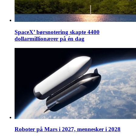
SpaceX’ børsnotering skapte 4400
dollarmillionærer på én dag
Roboter på Mars i 2027, mennesker i 2028