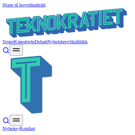
Hopp til hovedinnhold
Tester
Kjøpshjelp
Debatt
Nyhetsbrev
Skråblikk
Nyheter
›
Romfart