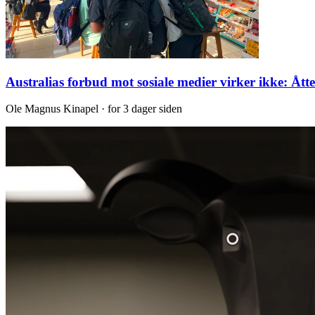
Australias forbud mot sosiale medier virker ikke: Åtte 
Ole Magnus Kinapel · for 3 dager siden