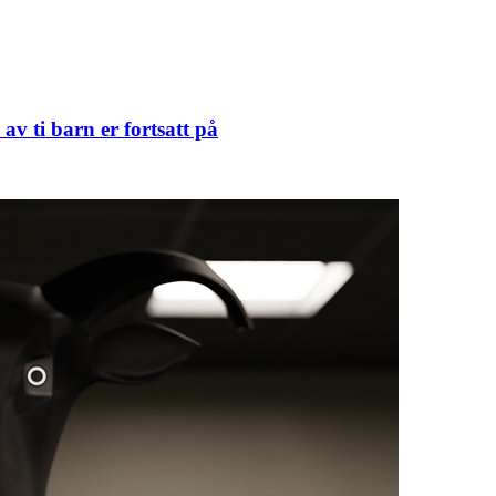
av ti barn er fortsatt på