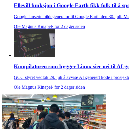
Ellevill funksjon i Google Earth fikk folk til å 
Google lanserte bildegenerator til Google Earth den 30. juli. M
Ole Magnus Kinapel
· for 2 dager siden
Kompilatoren som bygger Linux sier nei til AI-g
GCC-styret vedtok 29. juli å avvise AI-generert kode i prosjekt
Ole Magnus Kinapel
· for 2 dager siden