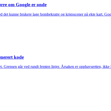
spørre om Google er onde
ed det kunne brukere lage bombekratre og krigsscener på ekte kart. Goog
enerert kode
et. Grensen går ved rundt femten linjer. Årsaken er opphavsretten, ikke 