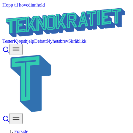
Hopp til hovedinnhold
Tester
Kjøpshjelp
Debatt
Nyhetsbrev
Skråblikk
Forside