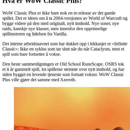
Hva er WoW Classic Plus?
WoW Classic Plus er ikke bare nok en re-release av det gamle
spillet. Det er ideen om å ta 2004-versjonen av World of Warcraft og
bygge videre på den med originalt, nytt innhold. Nye soner, nye
raids, kanskje nye klasser, men innenfor den opprinnelige
spillmotoren og følelsen fra Vanilla.
Det interne arbeidsnavnet som har dukket opp i lekkasjer er «Infinite
Classic»: Ikke en syklus som tar slutt når du når Cataclysm, men et
spill som bare fortsetter å vokse.
Den beste sammenligningen er Old School RuneScape. OSRS tok
et ti år gammelt spill, lot spillerne stemme over nytt innhold, og har
siden bygget en levende tjeneste som fortsatt vokser. WoW Classic
Plus ville gjøre det samme med Azeroth.