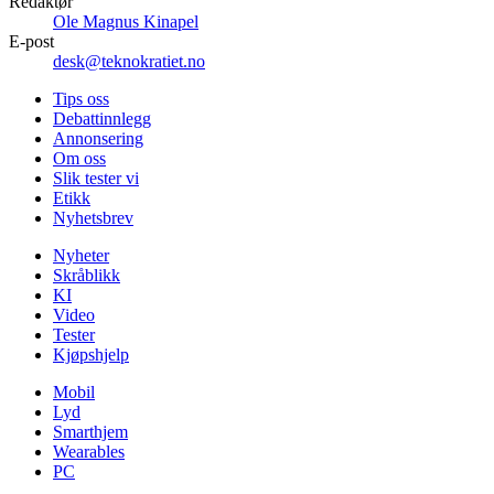
Redaktør
Ole Magnus Kinapel
E-post
desk@teknokratiet.no
Tips oss
Debattinnlegg
Annonsering
Om oss
Slik tester vi
Etikk
Nyhetsbrev
Nyheter
Skråblikk
KI
Video
Tester
Kjøpshjelp
Mobil
Lyd
Smarthjem
Wearables
PC