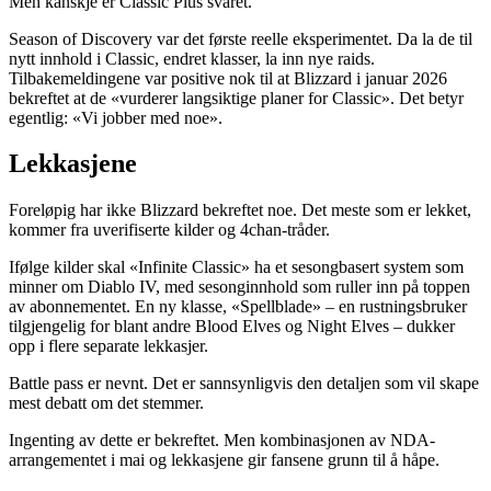
Men kanskje er Classic Plus svaret.
Season of Discovery var det første reelle eksperimentet. Da la de til
nytt innhold i Classic, endret klasser, la inn nye raids.
Tilbakemeldingene var positive nok til at Blizzard i januar 2026
bekreftet at de «vurderer langsiktige planer for Classic». Det betyr
egentlig: «Vi jobber med noe».
Lekkasjene
Foreløpig har ikke Blizzard bekreftet noe. Det meste som er lekket,
kommer fra uverifiserte kilder og 4chan-tråder.
Ifølge kilder skal «Infinite Classic» ha et sesongbasert system som
minner om Diablo IV, med sesonginnhold som ruller inn på toppen
av abonnementet. En ny klasse, «Spellblade» – en rustningsbruker
tilgjengelig for blant andre Blood Elves og Night Elves – dukker
opp i flere separate lekkasjer.
Battle pass er nevnt. Det er sannsynligvis den detaljen som vil skape
mest debatt om det stemmer.
Ingenting av dette er bekreftet. Men kombinasjonen av NDA-
arrangementet i mai og lekkasjene gir fansene grunn til å håpe.