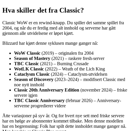
Hva skiller det fra Classic?
Classic WoW er en rewind-knapp. Du spiller det samme spillet fra
2004, og når du er ferdig med alt innhold og serverne har gått
gjennom alle utvidelsene er løpet kjørt.
Blizzard har kjørt denne syklusen mange ganger nå:
WoW Classic
(2019) – originalen fra 2004
Season of Mastery
(2021) – raskere fresh-server
TBC Classic
(2021) – Burning Crusade
WotLK Classic
(2022) – Wrath of the Lich King
Cataclysm Classic
(2024) – Cataclysm-utvidelsen
Season of Discovery
(2023–2024) – modifisert Classic med
noe nytt innhold
Classic 20th Anniversary Edition
(november 2024) – friske
servere igjen
TBC Classic Anniversary
(februar 2026) – Anniversary-
serverne progredierer videre
Åtte variasjoner på syv år. Og for hvert nye sett med friske servere
har en bølge av abonnenter kommet tilbake. Men denne modellen
har en begrensning: Folk har spilt dette innholdet mange ganger nå.