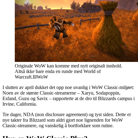
Originale WoW kan komme med nytt originalt innhold.
Altså ikke bare enda en runde med World of
Warcraft.
Ill
WoW
I slutten av april dukket det opp noe uvanlig i WoW Classic-miljøet:
Noen av de største Classic-streamerne – Xaryu, Sodapoppin,
Esfand, Guzu og Savix – rapporterte at de dro til Blizzards campus i
Irvine, California.
Tre dager, NDA (non disclosure agreement) og tyst siden. Dette er
nye takter fra Blizzard som aldri gjort noe lignenden for WoW
Classic-streamere, og vanskelig å bortforklare som rutine.