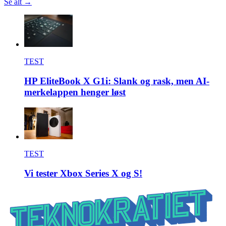
Se alt →
TEST
HP EliteBook X G1i: Slank og rask, men AI-
merkelappen henger løst
TEST
Vi tester Xbox Series X og S!