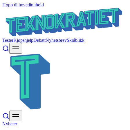
Hopp til hovedinnhold
Tester
Kjøpshjelp
Debatt
Nyhetsbrev
Skråblikk
Nyheter