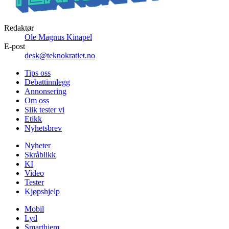
Redaktør
Ole Magnus Kinapel
E-post
desk@teknokratiet.no
Tips oss
Debattinnlegg
Annonsering
Om oss
Slik tester vi
Etikk
Nyhetsbrev
Nyheter
Skråblikk
KI
Video
Tester
Kjøpshjelp
Mobil
Lyd
Smarthjem