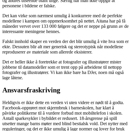
og andres utseende blant unge. Særlig når man ikke oppgir at
personene i bildene er falske.
Det kan virke som nærmest umulig å konkurrere med de perfekte
modellene i kampen om oppmerksomhet på nettet. Aitana har på få
måneder vervet over 133 000 følgere og det er neppe på grunn av de
interessante meningene hennes.
Falskt innhold skaper en verden der det blir umulig å vite hva som er
ekte. Dessuten blir alt mer generisk og stereotypisk når modellene
reproduserer av materiale som allerede eksisterer.
Det er heller ikke å foretrekke at fotografer og illustratører mister
jobbene til datamodeller som er trent opp på arbeidene til nettopp
fotografer og illustratører. Vi kan ikke bare ha DJer, noen må også
lage låtene.
Ansvarsfraskriving
Heldigvis er ikke dette en verden vi uten videre er nødt til å godta.
Facebook-opprøret mot skjermbruk i barneskolen, har klart å
påvirke politikerne til å vurdere forbud mot mobiltelefon i skolen.
Antall sparkesykler i bybildet er redusert. 18-årsgrense på spill
utsetter mange barns møter med blind bestialsk vold. Det nytter med
reguleringer, og det er ikke umulig å lage normer og lover for bruk