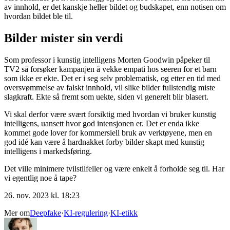
av innhold, er det kanskje heller bildet og budskapet, enn notisen om
hvordan bildet ble til.
Bilder mister sin verdi
Som professor i kunstig intelligens Morten Goodwin påpeker til
TV2 så forsøker kampanjen å vekke empati hos seeren for et barn
som ikke er ekte. Det er i seg selv problematisk, og etter en tid med
oversvømmelse av falskt innhold, vil slike bilder fullstendig miste
slagkraft. Ekte så fremt som uekte, siden vi generelt blir blasert.
Vi skal derfor være svært forsiktig med hvordan vi bruker kunstig
intelligens, uansett hvor god intensjonen er. Det er enda ikke
kommet gode lover for kommersiell bruk av verktøyene, men en
god idé kan være å hardnakket forby bilder skapt med kunstig
intelligens i markedsføring.
Det ville minimere tvilstilfeller og være enkelt å forholde seg til. Har
vi egentlig noe å tape?
26. nov. 2023 kl. 18:23
Mer om
Deepfake
·
KI-regulering
·
KI-etikk