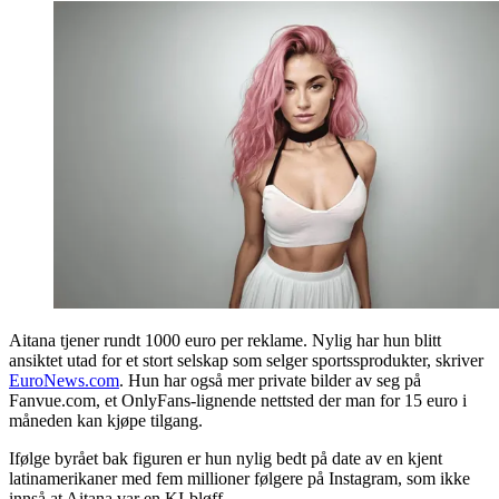
Aitana tjener rundt 1000 euro per reklame. Nylig har hun blitt
ansiktet utad for et stort selskap som selger sportssprodukter, skriver
EuroNews.com
. Hun har også mer private bilder av seg på
Fanvue.com, et OnlyFans-lignende nettsted der man for 15 euro i
måneden kan kjøpe tilgang.
Ifølge byrået bak figuren er hun nylig bedt på date av en kjent
latinamerikaner med fem millioner følgere på Instagram, som ikke
innså at Aitana var en KI-bløff.