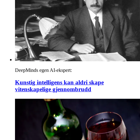
DeepMinds egen AI-ekspert:
Kunstig intelligens kan aldri skape
vitenskapelige gjennombrudd