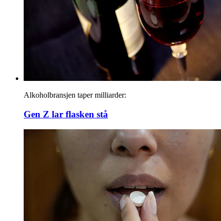
Alkoholbransjen taper milliarder:
Gen Z lar flasken stå