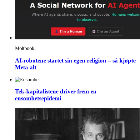
Moltbook:
AI-robotene startet sin egen religion – så kjøpte
Meta alt
Tek-kapitalistene driver frem en
ensomhetsepidemi