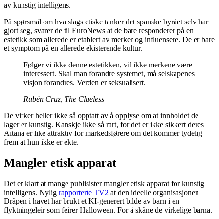
av kunstig intelligens.
På spørsmål om hva slags etiske tanker det spanske byrået selv har
gjort seg, svarer de til EuroNews at de bare responderer på en
estetikk som allerede er etablert av merker og influensere. De er bare
et symptom på en allerede ekisterende kultur.
Følger vi ikke denne estetikken, vil ikke merkene være
interessert. Skal man forandre systemet, må selskapenes
visjon forandres. Verden er seksualisert.
Rubén Cruz, The Clueless
De virker heller ikke så opptatt av å opplyse om at innholdet de
lager er kunstig. Kanskje ikke så rart, for det er ikke sikkert deres
Aitana er like attraktiv for markedsførere om det kommer tydelig
frem at hun ikke er ekte.
Mangler etisk apparat
Det er klart at mange publisister mangler etisk apparat for kunstig
intelligens. Nylig
rapporterte TV2
at den ideelle organisasjonen
Dråpen i havet har brukt et KI-generert bilde av barn i en
flyktningeleir som feirer Halloween. For å skåne de virkelige barna.