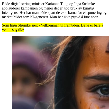
Både digitaliseringsminister Karianne Tung og Inga Strümke
applauderer kampanjen og mener det er god bruk av kunstig
intelligens. Her har man både spart de ekte barna for eksponering og
merket bildet som KI-generert. Man har ikke prøvd å lure noen.
Som Inga Strümke sier: «Velkommen til fremtiden. Dette er bare å
venne seg til.»