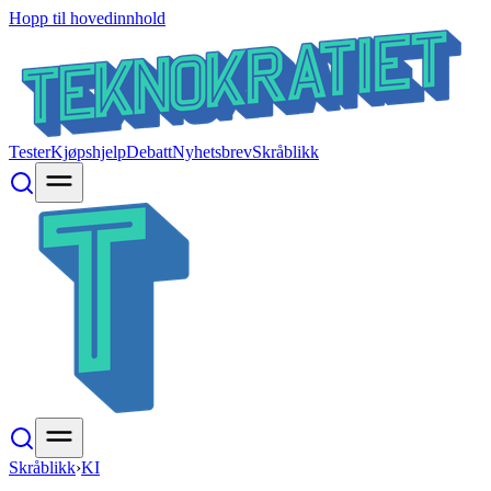
Hopp til hovedinnhold
Tester
Kjøpshjelp
Debatt
Nyhetsbrev
Skråblikk
Skråblikk
›
KI