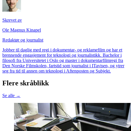
Skrevet av
Ole Magnus Kinapel
Redaktør og journalist
Jobber til daglig med regi i dokumentar- og reklamefilm og har et
brennende engasjement for teknologi og journalistikk. Bachelor i
filosofi fra Universitetet i Oslo og master i dokumentarfilmregi fra
Den Norske Filmskolen, fartstid som journalist i ITavisen, og ytrer
seg fra tid til annen om teknologi i Aftenposten og Subjekt.
Flere skråblikk
Se alle →