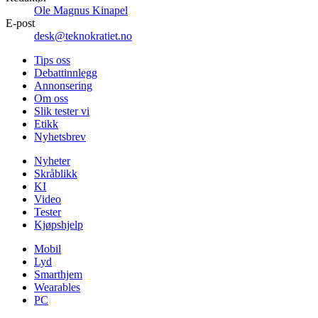
Ole Magnus Kinapel
E-post
desk@teknokratiet.no
Tips oss
Debattinnlegg
Annonsering
Om oss
Slik tester vi
Etikk
Nyhetsbrev
Nyheter
Skråblikk
KI
Video
Tester
Kjøpshjelp
Mobil
Lyd
Smarthjem
Wearables
PC