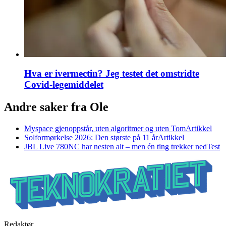
Hva er ivermectin? Jeg testet det omstridte
Covid-legemiddelet
Andre saker fra Ole
Myspace gjenoppstår, uten algoritmer og uten Tom
Artikkel
Solformørkelse 2026: Den største på 11 år
Artikkel
JBL Live 780NC har nesten alt – men én ting trekker ned
Test
Redaktør