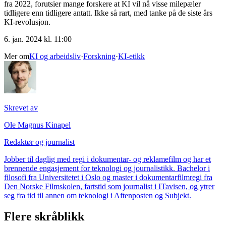
fra 2022, forutsier mange forskere at KI vil nå visse milepæler
tidligere enn tidligere antatt. Ikke så rart, med tanke på de siste års
KI-revolusjon.
6. jan. 2024 kl. 11:00
Mer om
KI og arbeidsliv
·
Forskning
·
KI-etikk
Skrevet av
Ole Magnus Kinapel
Redaktør og journalist
Jobber til daglig med regi i dokumentar- og reklamefilm og har et
brennende engasjement for teknologi og journalistikk. Bachelor i
filosofi fra Universitetet i Oslo og master i dokumentarfilmregi fra
Den Norske Filmskolen, fartstid som journalist i ITavisen, og ytrer
seg fra tid til annen om teknologi i Aftenposten og Subjekt.
Flere skråblikk