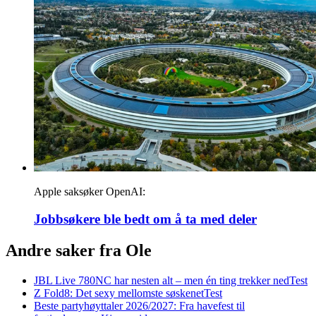
Apple saksøker OpenAI:
Jobbsøkere ble bedt om å ta med deler
Andre saker fra Ole
JBL Live 780NC har nesten alt – men én ting trekker ned
Test
Z Fold8: Det sexy mellomste søskenet
Test
Beste partyhøyttaler 2026/2027: Fra havefest til