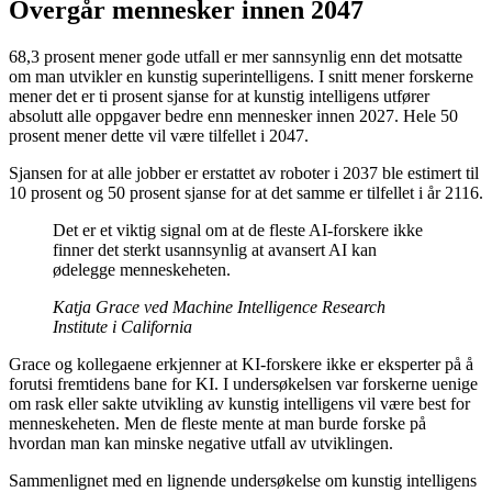
Overgår mennesker innen 2047
68,3 prosent mener gode utfall er mer sannsynlig enn det motsatte
om man utvikler en kunstig superintelligens. I snitt mener forskerne
mener det er ti prosent sjanse for at kunstig intelligens utfører
absolutt alle oppgaver bedre enn mennesker innen 2027. Hele 50
prosent mener dette vil være tilfellet i 2047.
Sjansen for at alle jobber er erstattet av roboter i 2037 ble estimert til
10 prosent og 50 prosent sjanse for at det samme er tilfellet i år 2116.
Det er et viktig signal om at de fleste AI-forskere ikke
finner det sterkt usannsynlig at avansert AI kan
ødelegge menneskeheten.
Katja Grace ved Machine Intelligence Research
Institute i California
Grace og kollegaene erkjenner at KI-forskere ikke er eksperter på å
forutsi fremtidens bane for KI. I undersøkelsen var forskerne uenige
om rask eller sakte utvikling av kunstig intelligens vil være best for
menneskeheten. Men de fleste mente at man burde forske på
hvordan man kan minske negative utfall av utviklingen.
Sammenlignet med en lignende undersøkelse om kunstig intelligens