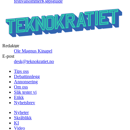
festivalsommer
Kjøpsguide
Redaktør
Ole Magnus Kinapel
E-post
desk@teknokratiet.no
Tips oss
Debattinnlegg
Annonsering
Om oss
Slik tester vi
Etikk
Nyhetsbrev
Nyheter
Skråblikk
KI
Video