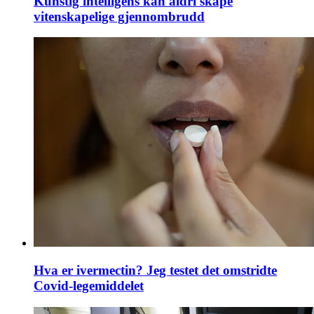
Kunstig intelligens kan aldri skape
vitenskapelige gjennombrudd
Hva er ivermectin? Jeg testet det omstridte
Covid-legemiddelet