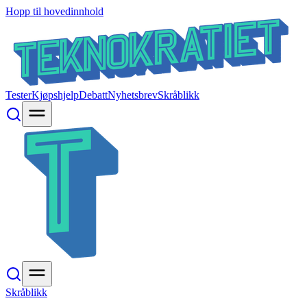
Hopp til hovedinnhold
Tester
Kjøpshjelp
Debatt
Nyhetsbrev
Skråblikk
Skråblikk