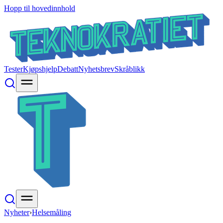
Hopp til hovedinnhold
Tester
Kjøpshjelp
Debatt
Nyhetsbrev
Skråblikk
Nyheter
›
Helsemåling