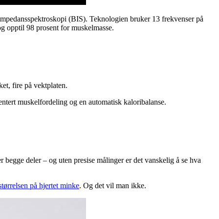
oimpedansspektroskopi (BIS). Teknologien bruker 13 frekvenser på
og opptil 98 prosent for muskelmasse.
et, fire på vektplaten.
mentert muskelfordeling og en automatisk kaloribalanse.
 begge deler – og uten presise målinger er det vanskelig å se hva
størrelsen på hjertet minke
. Og det vil man ikke.