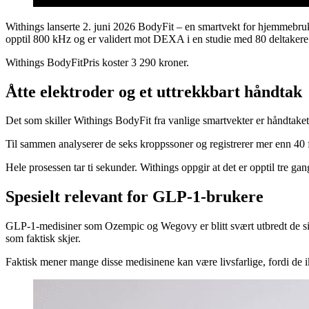
Withings lanserte 2. juni 2026 BodyFit – en smartvekt for hjemmebr
opptil 800 kHz og er validert mot DEXA i en studie med 80 deltakere f
Withings BodyFitPris koster 3 290 kroner.
Åtte elektroder og et uttrekkbart håndtak
Det som skiller Withings BodyFit fra vanlige smartvekter er håndtaket s
Til sammen analyserer de seks kroppssoner og registrerer mer enn 40 fy
Hele prosessen tar ti sekunder. Withings oppgir at det er opptil tre g
Spesielt relevant for GLP-1-brukere
GLP-1-medisiner som Ozempic og Wegovy er blitt svært utbredt de siste
som faktisk skjer.
Faktisk mener mange disse medisinene kan være livsfarlige, fordi de