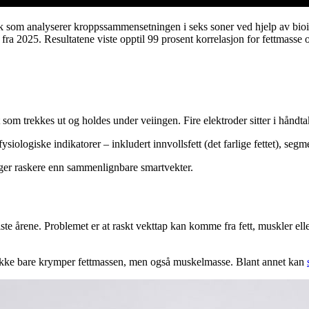
uk som analyserer kroppssammensetningen i seks soner ved hjelp av bi
ra 2025. Resultatene viste opptil 99 prosent korrelasjon for fettmasse 
om trekkes ut og holdes under veiingen. Fire elektroder sitter i håndtak
siologiske indikatorer – inkludert innvollsfett (det farlige fettet), seg
anger raskere enn sammenlignbare smartvekter.
 årene. Problemet er at raskt vekttap kan komme fra fett, muskler eller
 ikke bare krymper fettmassen, men også muskelmasse. Blant annet kan