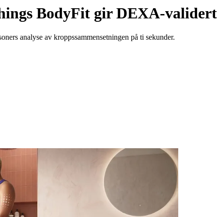
things BodyFit gir DEXA-valider
soners analyse av kroppssammensetningen på ti sekunder.