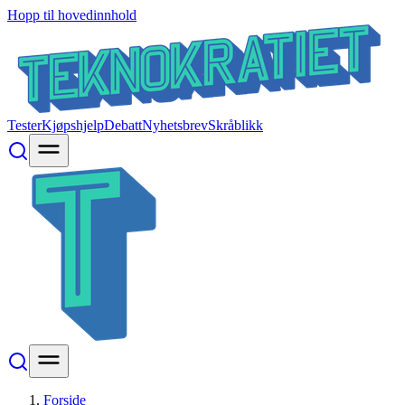
Hopp til hovedinnhold
Tester
Kjøpshjelp
Debatt
Nyhetsbrev
Skråblikk
Forside