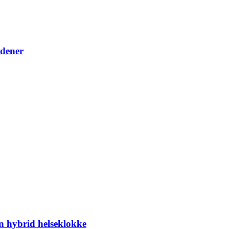
rdener
en hybrid helseklokke