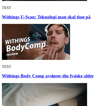
TEST
Withings U-Scan: Teknologi man skal tisse på
TEST
Withings Body Comp avslører din fysiske alder