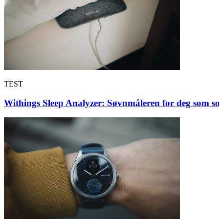
TEST
Withings Sleep Analyzer: Søvnmåleren for deg som s