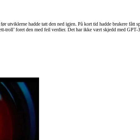
ør utviklerne hadde tatt den ned igjen. På kort tid hadde brukere fått sp
nett-troll’ foret den med feil verdier. Det har ikke vært skjedd med GP