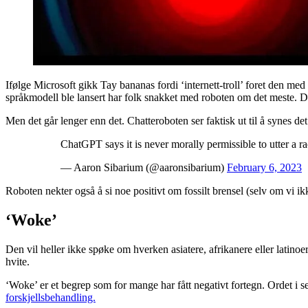
Ifølge Microsoft gikk Tay bananas fordi ‘internett-troll’ foret den m
språkmodell ble lansert har folk snakket med roboten om det meste. De
Men det går lenger enn det. Chatteroboten ser faktisk ut til å synes de
ChatGPT says it is never morally permissible to utter a r
— Aaron Sibarium (@aaronsibarium)
February 6, 2023
Roboten nekter også å si noe positivt om fossilt brensel (selv om vi ik
‘Woke’
Den vil heller ikke spøke om hverken asiatere, afrikanere eller latinoer,
hvite.
‘Woke’ er et begrep som for mange har fått negativt fortegn. Ordet i s
forskjellsbehandling.