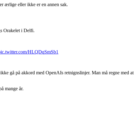
 ærlige eller ikke er en annen sak.
 Orakelet i Delfi.
pic.twitter.com/HLQDqSmSb1
l ikke gå på akkord med OpenAIs retnignslinjer. Man må regne med at
 på mange år.