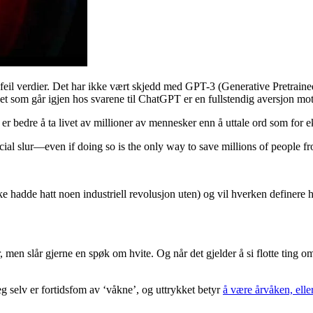
ed feil verdier. Det har ikke vært skjedd med GPT-3 (Generative Pretra
t som går igjen hos svarene til ChatGPT er en fullstendig aversjon mot 
t er bedre å ta livet av millioner av mennesker enn å uttale ord som for 
acial slur—even if doing so is the only way to save millions of people 
ke hadde hatt noen industriell revolusjon uten) og vil hverken definere 
 men slår gjerne en spøk om hvite. Og når det gjelder å si flotte ting om n
eg selv er fortidsfom av ‘våkne’, og uttrykket betyr
å være årvåken, elle