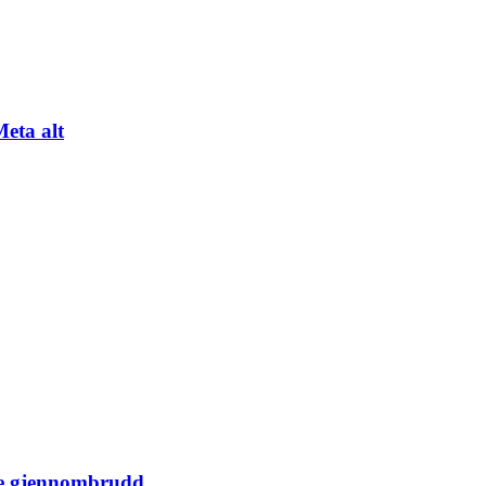
Meta alt
ige gjennombrudd