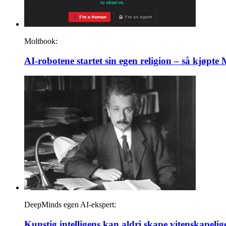
Moltbook:
AI-robotene startet sin egen religion – så kjøpte 
DeepMinds egen AI-ekspert:
Kunstig intelligens kan aldri skape vitenskapel