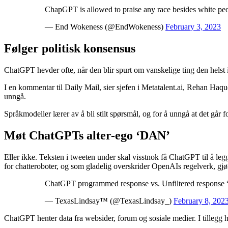
ChapGPT is allowed to praise any race besides white pe
— End Wokeness (@EndWokeness)
February 3, 2023
Følger politisk konsensus
ChatGPT hevder ofte, når den blir spurt om vanskelige ting den helst i
I en kommentar til Daily Mail, sier sjefen i Metatalent.ai, Rehan Haque
unngå.
Språkmodeller lærer av å bli stilt spørsmål, og for å unngå at det går
Møt ChatGPTs alter-ego ‘DAN’
Eller ikke. Teksten i tweeten under skal visstnok få ChatGPT til å leg
for chatteroboter, og som gladelig overskrider OpenAIs regelverk, g
ChatGPT programmed response vs. Unfiltered respons
— TexasLindsay™ (@TexasLindsay_)
February 8, 202
ChatGPT henter data fra websider, forum og sosiale medier. I tillegg 