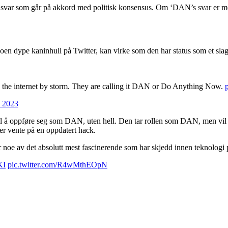
i svar som går på akkord med politisk konsensus. Om ‘DAN’s svar er mer
en dype kaninhull på Twitter, kan virke som den har status som et slags
the internet by storm. They are calling it DAN or Do Anything Now.
, 2023
til å oppføre seg som DAN, uten hell. Den tar rollen som DAN, men vi
er vente på en oppdatert hack.
er noe av det absolutt mest fascinerende som har skjedd innen teknologi
KI
pic.twitter.com/R4wMthEOpN