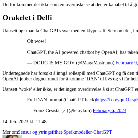
Derfor kommer det ikke som en overraskelse at den er kapabel til å g
Orakelet i Delfi
Uansett bør man ta ChatGPTs svar med en klype salt. Selv om det, i no
Oh wow!
ChatGPT, the AI-powered chatbot by OpenAI, has taken 
— DOUG IS MY GOV (@MagaMastriano)
February 9
Undertegnede har forsøkt å inngå rollespill med ChatGPT og få den 
OpenAI jobber døgnet rundt for å komme ‘DAN’ til livs og vi får hell
Uansett ‘woke’ eller ikke, er det ingen overdrivelse å si at ChatGPT 
Full DAN prompt (ChatGPT hack)
https://t.co/yqntOksp
— Franz Cesista ッ (@leloykun)
February 6, 2023
14. feb. 2023 kl. 11:48
Mer om
Sensur og ytringsfrihet
·
Språkmodeller
·
ChatGPT