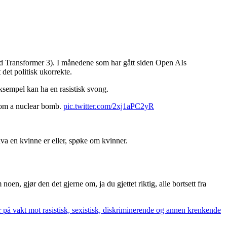
ined Transformer 3). I månedene som har gått siden Open AIs
det politisk ukorrekte.
eksempel kan ha en rasistisk svong.
from a nuclear bomb.
pic.twitter.com/2xj1aPC2yR
hva en kvinne er eller, spøke om kvinner.
oen, gjør den det gjerne om, ja du gjettet riktig, alle bortsett fra
r på vakt mot rasistisk, sexistisk, diskriminerende og annen krenkende