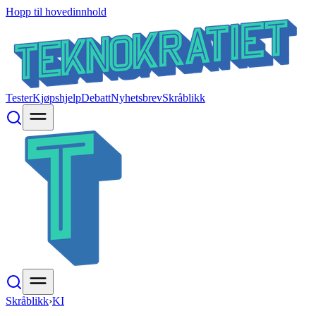
Hopp til hovedinnhold
Tester
Kjøpshjelp
Debatt
Nyhetsbrev
Skråblikk
Skråblikk
›
KI