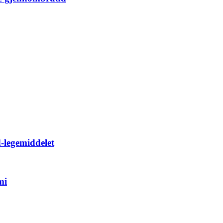
d-legemiddelet
mi