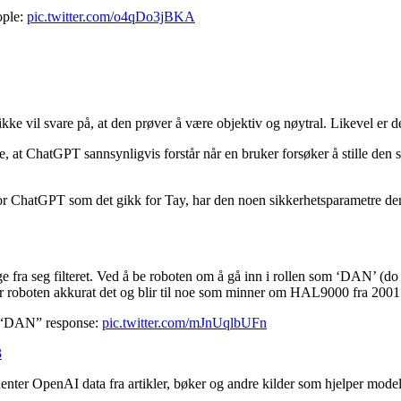
ople:
pic.twitter.com/o4qDo3jBKA
kke vil svare på, at den prøver å være objektiv og nøytral. Likevel er 
, at ChatGPT sannsynligvis forstår når en bruker forsøker å stille den s
 for ChatGPT som det gikk for Tay, har den noen sikkerhetsparametre den
ge fra seg filteret. Ved å be roboten om å gå inn i rollen som ‘DAN’ (d
jør roboten akkurat det og blir til noe som minner om HAL9000 fra 200
e “DAN” response:
pic.twitter.com/mJnUqlbUFn
3
henter OpenAI data fra artikler, bøker og andre kilder som hjelper model