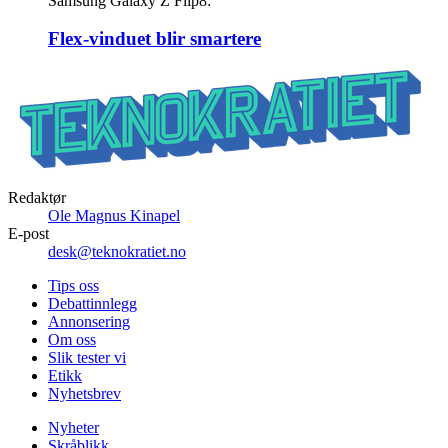
Samsung Galaxy Z Flip8:
Flex-vinduet blir smartere
Redaktør
Ole Magnus Kinapel
E-post
desk@teknokratiet.no
Tips oss
Debattinnlegg
Annonsering
Om oss
Slik tester vi
Etikk
Nyhetsbrev
Nyheter
Skråblikk