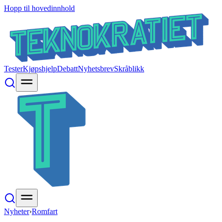
Hopp til hovedinnhold
Tester
Kjøpshjelp
Debatt
Nyhetsbrev
Skråblikk
Nyheter
›
Romfart