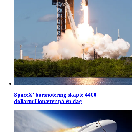
SpaceX’ børsnotering skapte 4400
dollarmillionærer på én dag