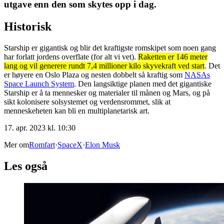
utgave enn den som skytes opp i dag.
Historisk
Starship er gigantisk og blir det kraftigste romskipet som noen gang
har forlatt jordens overflate (for alt vi vet).
Raketten er 146 meter
lang og vil generere rundt 7,4 millioner kilo skyvekraft ved start
. Det
er høyere en Oslo Plaza og nesten dobbelt så kraftig som
NASAs
Space Launch System
. Den langsiktige planen med det gigantiske
Starship er å ta mennesker og materialer til månen og Mars, og på
sikt kolonisere solsystemet og verdensrommet, slik at
menneskeheten kan bli en multiplanetarisk art.
17. apr. 2023 kl. 10:30
Mer om
Romfart
·
SpaceX
·
Elon Musk
Les også