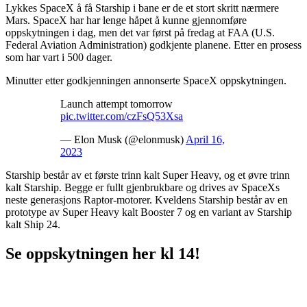
Lykkes SpaceX å få Starship i bane er de et stort skritt nærmere
Mars. SpaceX har har lenge håpet å kunne gjennomføre
oppskytningen i dag, men det var først på fredag at FAA (U.S.
Federal Aviation Administration) godkjente planene. Etter en prosess
som har vart i 500 dager.
Minutter etter godkjenningen annonserte SpaceX oppskytningen.
Launch attempt tomorrow
pic.twitter.com/czFsQ53Xsa
— Elon Musk (@elonmusk)
April 16,
2023
Starship består av et første trinn kalt Super Heavy, og et øvre trinn
kalt Starship. Begge er fullt gjenbrukbare og drives av SpaceXs
neste generasjons Raptor-motorer. Kveldens Starship består av en
prototype av Super Heavy kalt Booster 7 og en variant av Starship
kalt Ship 24.
Se oppskytningen her kl 14!