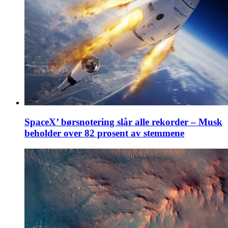
SpaceX’ børsnotering slår alle rekorder – Musk
beholder over 82 prosent av stemmene