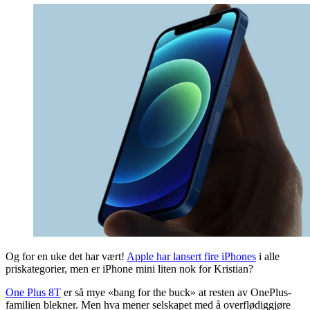
Og for en uke det har vært!
Apple har lansert fire iPhones
i alle
priskategorier, men er iPhone mini liten nok for Kristian?
One Plus 8T
er så mye «bang for the buck» at resten av OnePlus-
familien blekner. Men hva mener selskapet med å overflødiggjøre