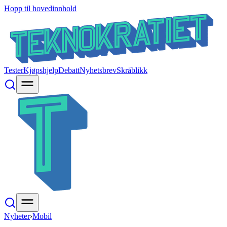
Hopp til hovedinnhold
Tester
Kjøpshjelp
Debatt
Nyhetsbrev
Skråblikk
Nyheter
›
Mobil