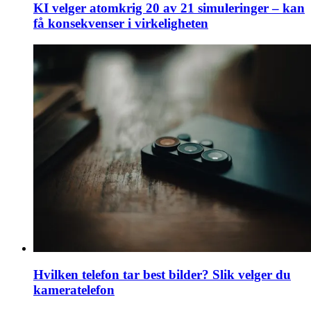
KI velger atomkrig 20 av 21 simuleringer – kan
få konsekvenser i virkeligheten
Hvilken telefon tar best bilder? Slik velger du
kameratelefon