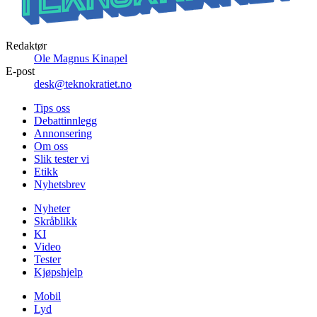
Redaktør
Ole Magnus Kinapel
E-post
desk@teknokratiet.no
Tips oss
Debattinnlegg
Annonsering
Om oss
Slik tester vi
Etikk
Nyhetsbrev
Nyheter
Skråblikk
KI
Video
Tester
Kjøpshjelp
Mobil
Lyd