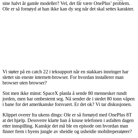
sine halvt år gamle modeller? Vel, det får være OnePlus’ problem.
Ole er så fornøyd at han ikke kan dy seg når det skal settes karakter.
Vi støter på en catch 22 i teksupport når en stakkars innringer har
slettet sin eneste internett-browser. For hvordan installerer man
browser uten browser?
Sist men ikke minst: SpaceX planla å sende 80 mennesker rundt
jorden, men har ombestemt seg. Nå sender de i stedet 80 tonn våpen
i bane for det amerikanske forsvaret. Er det ok? Vi tar diskusjonen.
Klippet overer fra ukens dings: Ole er så fornøyd med OnePlus 8T
at det hjælp. Dessverre klarte han å knuse telefonen i asfalten dagen
etter innspilling. Kanskje det må ble en episode om hvordan man
finner frem i byens jungle av sheidie og usheidie mobilreperatører?