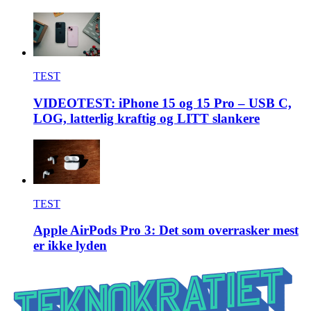
TEST
VIDEOTEST: iPhone 15 og 15 Pro – USB C,
LOG, latterlig kraftig og LITT slankere
TEST
Apple AirPods Pro 3: Det som overrasker mest
er ikke lyden