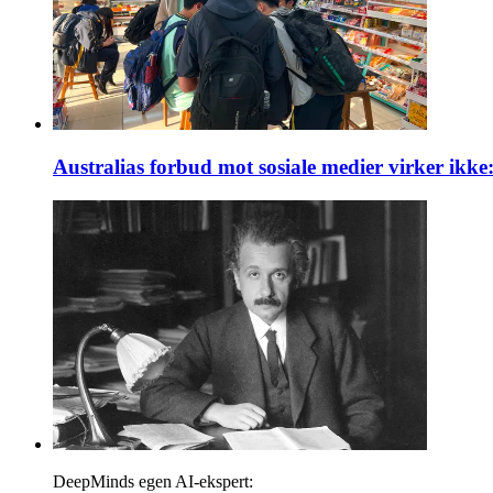
Australias forbud mot sosiale medier virker ikke: 
DeepMinds egen AI-ekspert: