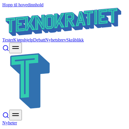
Hopp til hovedinnhold
Tester
Kjøpshjelp
Debatt
Nyhetsbrev
Skråblikk
Nyheter