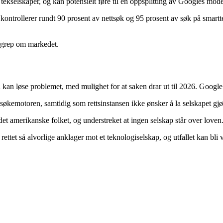
elskaper, og kan potensielt føre til en oppsplitting av Googles mode
trollerer rundt 90 prosent av nettsøk og 95 prosent av søk på smarttele
t grep om markedet.
 kan løse problemet, med mulighet for at saken drar ut til 2026. Google
emotoren, samtidig som rettsinstansen ikke ønsker å la selskapet gjøre
et amerikanske folket, og understreket at ingen selskap står over loven
ttet så alvorlige anklager mot et teknologiselskap, og utfallet kan bli 