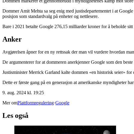
Dommen markerer et gjennombrudd i myndighetenes kamp mot store teks
Dommer Amit Mehta sa seg enig med justisdepartementet i at Google kon
posisjon som standardvalg på enheter og nettlesere.
Bare i 2021 betalte Google 276,15 milliarder kroner for å beholde sit
Anker
Avgjørelsen åpner for en ny rettssak der man vil vurdere hvordan man
De argumenterer for at dommeren anerkjenner Google som den beste søk
Justisminister Merrick Garland kalte dommen «en historisk seier» for d
Dette er første gang på en generasjon at amerikanske myndigheter har re
9. aug. 2024 kl. 19:25
Mer om
Plattformregulering
·
Google
Les også