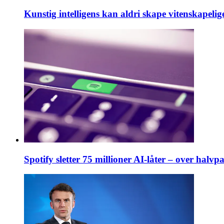
Kunstig intelligens kan aldri skape vitenskapel
Spotify sletter 75 millioner AI-låter – over halvpa