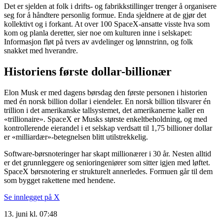
Det er sjelden at folk i drifts- og fabrikkstillinger trenger å organisere
seg for å håndtere personlig formue. Enda sjeldnere at de gjør det
kollektivt og i forkant. At over 100 SpaceX-ansatte visste hva som
kom og planla deretter, sier noe om kulturen inne i selskapet:
Informasjon fløt på tvers av avdelinger og lønnstrinn, og folk
snakket med hverandre.
Historiens første dollar-billionær
Elon Musk er med dagens børsdag den første personen i historien
med én norsk billion dollar i eiendeler. En norsk billion tilsvarer én
trillion i det amerikanske tallsystemet, det amerikanerne kaller en
«trillionaire». SpaceX er Musks største enkeltbeholdning, og med
kontrollerende eierandel i et selskap verdsatt til 1,75 billioner dollar
er «milliardær»-betegnelsen blitt utilstrekkelig.
Software-børsnoteringer har skapt millionærer i 30 år. Nesten alltid
er det grunnleggere og senioringeniører som sitter igjen med løftet.
SpaceX børsnotering er strukturelt annerledes. Formuen går til dem
som bygget rakettene med hendene.
Se innlegget på X
13. juni kl. 07:48