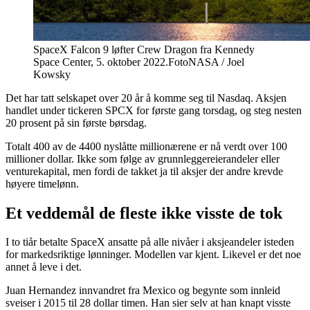
SpaceX Falcon 9 løfter Crew Dragon fra Kennedy
Space Center, 5. oktober 2022.
Foto
NASA / Joel
Kowsky
Det har tatt selskapet over 20 år å komme seg til Nasdaq. Aksjen
handlet under tickeren SPCX for første gang torsdag, og steg nesten
20 prosent på sin første børsdag.
Totalt 400 av de 4400 nyslåtte millionærene er nå verdt over 100
millioner dollar. Ikke som følge av grunnleggereierandeler eller
venturekapital, men fordi de takket ja til aksjer der andre krevde
høyere timelønn.
Et veddemål de fleste ikke visste de tok
I to tiår betalte SpaceX ansatte på alle nivåer i aksjeandeler isteden
for markedsriktige lønninger. Modellen var kjent. Likevel er det noe
annet å leve i det.
Juan Hernandez innvandret fra Mexico og begynte som innleid
sveiser i 2015 til 28 dollar timen. Han sier selv at han knapt visste