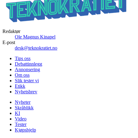
Redaktør
Ole Magnus Kinapel
E-post
desk@teknokratiet.no
Tips oss
Debattinnlegg
Annonsering
Om oss
Slik tester vi
Etikk
Nyhetsbrev
Nyheter
Skråblikk
KI
Video
Tester
Kjøpshjelp