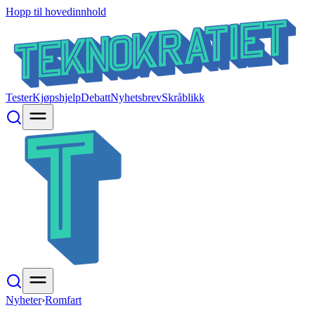
Hopp til hovedinnhold
Tester
Kjøpshjelp
Debatt
Nyhetsbrev
Skråblikk
Nyheter
›
Romfart