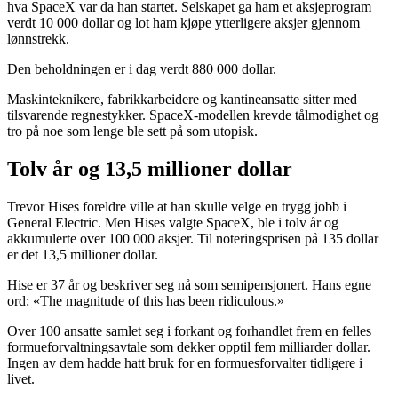
hva SpaceX var da han startet. Selskapet ga ham et aksjeprogram
verdt 10 000 dollar og lot ham kjøpe ytterligere aksjer gjennom
lønnstrekk.
Den beholdningen er i dag verdt 880 000 dollar.
Maskinteknikere, fabrikkarbeidere og kantineansatte sitter med
tilsvarende regnestykker. SpaceX-modellen krevde tålmodighet og
tro på noe som lenge ble sett på som utopisk.
Tolv år og 13,5 millioner dollar
Trevor Hises foreldre ville at han skulle velge en trygg jobb i
General Electric. Men Hises valgte SpaceX, ble i tolv år og
akkumulerte over 100 000 aksjer. Til noteringsprisen på 135 dollar
er det 13,5 millioner dollar.
Hise er 37 år og beskriver seg nå som semipensjonert. Hans egne
ord: «The magnitude of this has been ridiculous.»
Over 100 ansatte samlet seg i forkant og forhandlet frem en felles
formueforvaltningsavtale som dekker opptil fem milliarder dollar.
Ingen av dem hadde hatt bruk for en formuesforvalter tidligere i
livet.