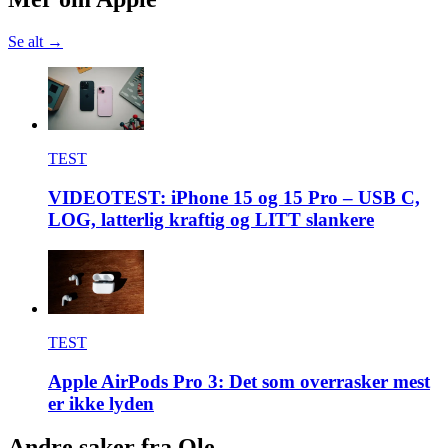
Se alt →
TEST
VIDEOTEST: iPhone 15 og 15 Pro – USB C,
LOG, latterlig kraftig og LITT slankere
TEST
Apple AirPods Pro 3: Det som overrasker mest
er ikke lyden
Andre saker fra Ole