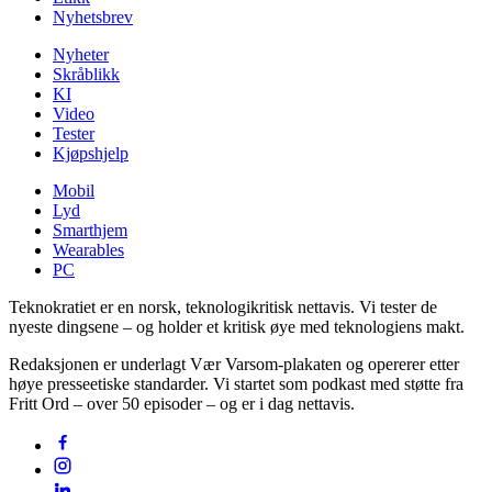
Nyhetsbrev
Nyheter
Skråblikk
KI
Video
Tester
Kjøpshjelp
Mobil
Lyd
Smarthjem
Wearables
PC
Teknokratiet er en norsk, teknologikritisk nettavis. Vi tester de
nyeste dingsene – og holder et kritisk øye med teknologiens makt.
Redaksjonen er underlagt Vær Varsom-plakaten og opererer etter
høye presseetiske standarder. Vi startet som podkast med støtte fra
Fritt Ord – over 50 episoder – og er i dag nettavis.