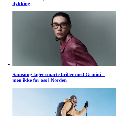
dykking
Samsung lager smarte briller med Gemini –
men ikke for oss i Norden