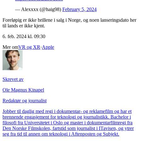
— Alexxxx (@haig98)
February 5, 2024
Foreløpig er ikke brillene i salg i Norge, og noen lanseringsdato her
til lands er ikke kjent.
6. feb. 2024 kl. 09:30
Mer om
VR og XR
·
Apple
Skrevet av
Ole Magnus Kinapel
Redaktør og journalist
Jobber til daglig med regi i dokumentar- og reklamefilm og har et
brennende engasjement for teknologi og journalistikk. Bachelor i
filosofi fra Universitetet i Oslo og master i dokumentarfilmregi fra
Den Norske Filmskolen, fartstid som journalist i ITavisen, og ytrer
seg fra tid til annen om teknologi i Aftenposten og Subjekt.