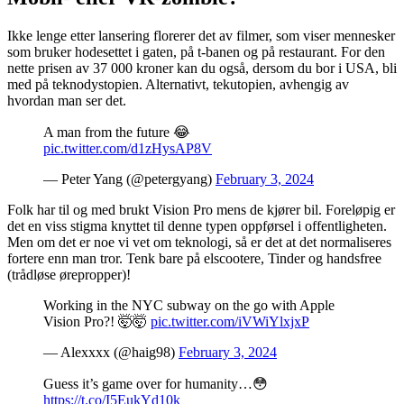
Ikke lenge etter lansering florerer det av filmer, som viser mennesker
som bruker hodesettet i gaten, på t-banen og på restaurant. For den
nette prisen av 37 000 kroner kan du også, dersom du bor i USA, bli
med på teknodystopien. Alternativt, tekutopien, avhengig av
hvordan man ser det.
A man from the future 😂
pic.twitter.com/d1zHysAP8V
— Peter Yang (@petergyang)
February 3, 2024
Folk har til og med brukt Vision Pro mens de kjører bil. Foreløpig er
det en viss stigma knyttet til denne typen oppførsel i offentligheten.
Men om det er noe vi vet om teknologi, så er det at det normaliseres
fortere enn man tror. Tenk bare på elscootere, Tinder og handsfree
(trådløse ørepropper)!
Working in the NYC subway on the go with Apple
Vision Pro?! 🤯🤯
pic.twitter.com/iVWiYlxjxP
— Alexxxx (@haig98)
February 3, 2024
Guess it’s game over for humanity…😳
https://t.co/I5EukYd10k