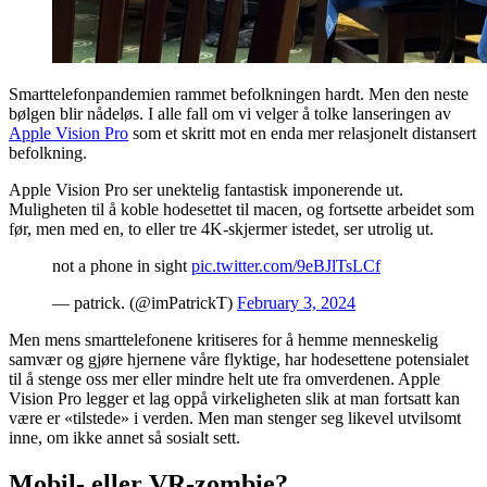
Smarttelefonpandemien rammet befolkningen hardt. Men den neste
bølgen blir nådeløs. I alle fall om vi velger å tolke lanseringen av
Apple Vision Pro
som et skritt mot en enda mer relasjonelt distansert
befolkning.
Apple Vision Pro ser unektelig fantastisk imponerende ut.
Muligheten til å koble hodesettet til macen, og fortsette arbeidet som
før, men med en, to eller tre 4K-skjermer istedet, ser utrolig ut.
not a phone in sight
pic.twitter.com/9eBJlTsLCf
— patrick. (@imPatrickT)
February 3, 2024
Men mens smarttelefonene kritiseres for å hemme menneskelig
samvær og gjøre hjernene våre flyktige, har hodesettene potensialet
til å stenge oss mer eller mindre helt ute fra omverdenen. Apple
Vision Pro legger et lag oppå virkeligheten slik at man fortsatt kan
være er «tilstede» i verden. Men man stenger seg likevel utvilsomt
inne, om ikke annet så sosialt sett.
Mobil- eller VR-zombie?