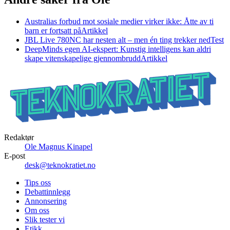
Australias forbud mot sosiale medier virker ikke: Åtte av ti
barn er fortsatt på
Artikkel
JBL Live 780NC har nesten alt – men én ting trekker ned
Test
DeepMinds egen AI-ekspert: Kunstig intelligens kan aldri
skape vitenskapelige gjennombrudd
Artikkel
Redaktør
Ole Magnus Kinapel
E-post
desk@teknokratiet.no
Tips oss
Debattinnlegg
Annonsering
Om oss
Slik tester vi
Etikk