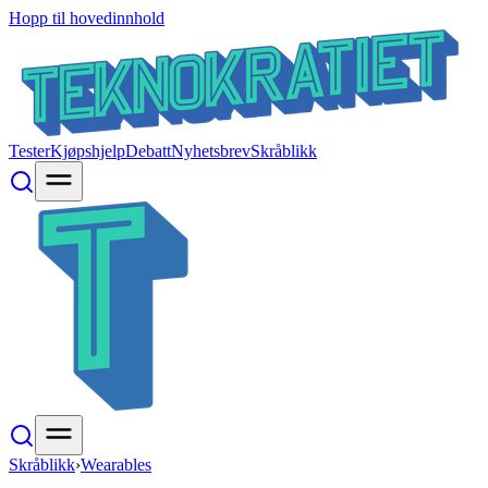
Hopp til hovedinnhold
Tester
Kjøpshjelp
Debatt
Nyhetsbrev
Skråblikk
Skråblikk
›
Wearables