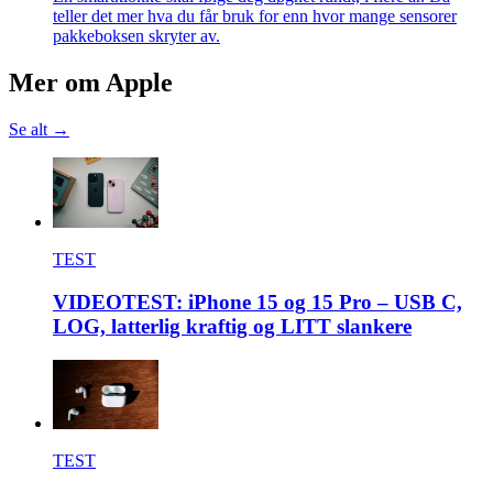
teller det mer hva du får bruk for enn hvor mange sensorer
pakkeboksen skryter av.
Mer om
Apple
Se alt →
TEST
VIDEOTEST: iPhone 15 og 15 Pro – USB C,
LOG, latterlig kraftig og LITT slankere
TEST