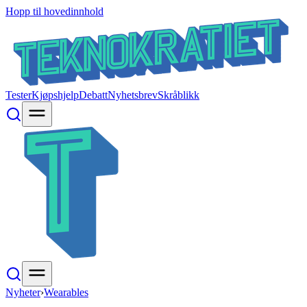
Hopp til hovedinnhold
Tester
Kjøpshjelp
Debatt
Nyhetsbrev
Skråblikk
Nyheter
›
Wearables