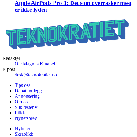
Apple AirPods Pro 3: Det som overrasker mest
er ikke lyden
Redaktør
Ole Magnus Kinapel
E-post
desk@teknokratiet.no
Tips oss
Debattinnlegg
Annonsering
Om oss
Slik tester vi
Etikk
Nyhetsbrev
Nyheter
Skråblikk