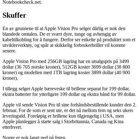
Notebookcheck.net.
Skuffer
En av grunnene til at Apple Vision Pro selger dårlig er nok den
blandede omtalen. De er svært dyre, tunge og avhengig av
kabeltilkobling for å fungere. Derfor ser enkelte på produktet som et
utviklerverktøy, og spår at skikkelig forbrukerbriller vil komme
senere.
Apple Vision Pro med 256GB lagring har en utsalgspris på 3499
dollar (36 705 norske kroner), 512GB koster 3699 dollar (38 800
kroner) og modellen med 1TB lagring koster 3899 dollar (40 900
kroner).
I tillegg selger Apple bæreveske til brillene separat for 199 dollar,
ekstra batterier for ytterligere 199 dollar og ekstra bånd for 99 dollar.
Apple vil sende Vision Pro til sine forhåndsbestillende kunder den 2.
februar. For de som er sent ute, er det nå mellom fem og seks ukers
leveringstid. Foreløpig er brillene kun tilgjengelig i USA, men
Apple planlegger å starte salg i Storbritannia, Canada og Kina
etterhvert.
Norge er nok langt ned på listen.