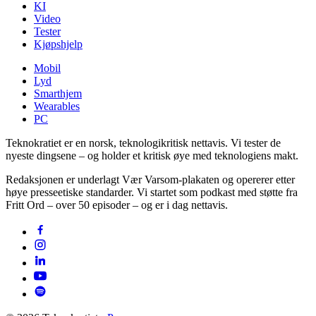
KI
Video
Tester
Kjøpshjelp
Mobil
Lyd
Smarthjem
Wearables
PC
Teknokratiet er en norsk, teknologikritisk nettavis. Vi tester de
nyeste dingsene – og holder et kritisk øye med teknologiens makt.
Redaksjonen er underlagt Vær Varsom-plakaten og opererer etter
høye presseetiske standarder. Vi startet som podkast med støtte fra
Fritt Ord – over 50 episoder – og er i dag nettavis.