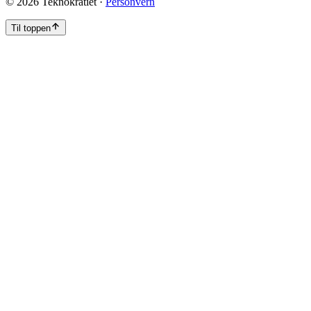
©
2026
Teknokratiet ·
Personvern
Til toppen