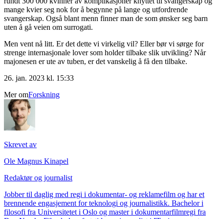
rundt 300 000 kvinner av komplikasjoner knyttet til svangerskap og
mange kvier seg nok for å begynne på lange og utfordrende
svangerskap. Også blant menn finner man de som ønsker seg barn
uten å gå veien om surrogati.
Men vent nå litt. Er det dette vi virkelig vil? Eller bør vi sørge for
strenge internasjonale lover som holder tilbake slik utvikling? Når
majonesen er ute av tuben, er det vanskelig å få den tilbake.
26. jan. 2023 kl. 15:33
Mer om
Forskning
Skrevet av
Ole Magnus Kinapel
Redaktør og journalist
Jobber til daglig med regi i dokumentar- og reklamefilm og har et
brennende engasjement for teknologi og journalistikk. Bachelor i
filosofi fra Universitetet i Oslo og master i dokumentarfilmregi fra