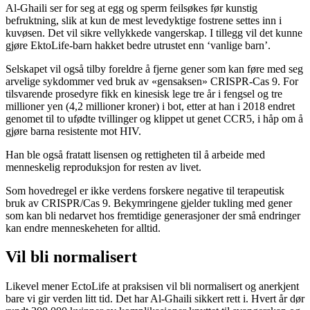
Al-Ghaili ser for seg at egg og sperm feilsøkes før kunstig
befruktning, slik at kun de mest levedyktige fostrene settes inn i
kuvøsen. Det vil sikre vellykkede vangerskap. I tillegg vil det kunne
gjøre EktoLife-barn hakket bedre utrustet enn ‘vanlige barn’.
Selskapet vil også tilby foreldre å fjerne gener som kan føre med seg
arvelige sykdommer ved bruk av «gensaksen» CRISPR-Cas 9. For
tilsvarende prosedyre fikk en kinesisk lege tre år i fengsel og tre
millioner yen (4,2 millioner kroner) i bot, etter at han i 2018 endret
genomet til to ufødte tvillinger og klippet ut genet CCR5, i håp om å
gjøre barna resistente mot HIV.
Han ble også fratatt lisensen og rettigheten til å arbeide med
menneskelig reproduksjon for resten av livet.
Som hovedregel er ikke verdens forskere negative til terapeutisk
bruk av CRISPR/Cas 9. Bekymringene gjelder tukling med gener
som kan bli nedarvet hos fremtidige generasjoner der små endringer
kan endre menneskeheten for alltid.
Vil bli normalisert
Likevel mener EctoLife at praksisen vil bli normalisert og anerkjent
bare vi gir verden litt tid. Det har Al-Ghaili sikkert rett i. Hvert år dør