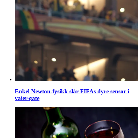
Enkel Newton-fysikk slår FIFAs dyre sensor i
vaier-gate