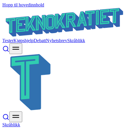
Hopp til hovedinnhold
Tester
Kjøpshjelp
Debatt
Nyhetsbrev
Skråblikk
Skråblikk