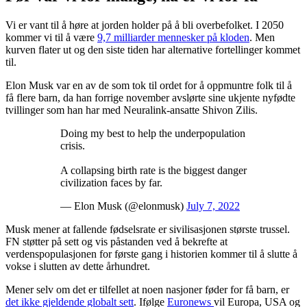
Vi er vant til å høre at jorden holder på å bli overbefolket. I 2050
kommer vi til å være
9,7 milliarder mennesker på kloden
. Men
kurven flater ut og den siste tiden har alternative fortellinger kommet
til.
Elon Musk var en av de som tok til ordet for å oppmuntre folk til å
få flere barn, da han forrige november avslørte sine ukjente nyfødte
tvillinger som han har med Neuralink-ansatte Shivon Zilis.
Doing my best to help the underpopulation
crisis.
A collapsing birth rate is the biggest danger
civilization faces by far.
— Elon Musk (@elonmusk)
July 7, 2022
Musk mener at fallende fødselsrate er sivilisasjonen største trussel.
FN støtter på sett og vis påstanden ved å bekrefte at
verdenspopulasjonen for første gang i historien kommer til å slutte å
vokse i slutten av dette århundret.
Mener selv om det er tilfellet at noen nasjoner føder for få barn, er
det ikke gjeldende globalt sett
. Ifølge
Euronews
vil Europa, USA og