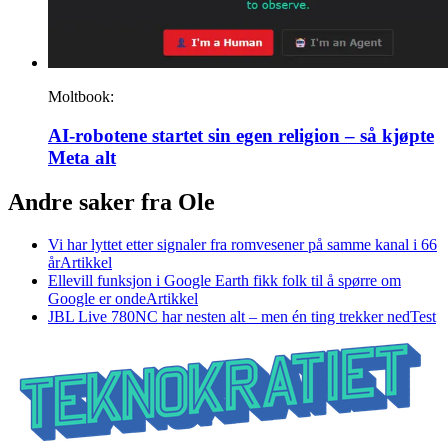
Moltbook:
AI-robotene startet sin egen religion – så kjøpte
Meta alt
Andre saker fra Ole
Vi har lyttet etter signaler fra romvesener på samme kanal i 66
år
Artikkel
Ellevill funksjon i Google Earth fikk folk til å spørre om
Google er onde
Artikkel
JBL Live 780NC har nesten alt – men én ting trekker ned
Test