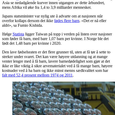
Asia se nedadgående kurver innen utgangen av dette århundret,
mens Afrika vil øke fra 1,4 to 3,9 milliarder mennesker.
Japans statsminister var nylig ute å advarte om at nasjonen står
overfor kollaps dersom det ikke
fødes flere barn
. «Det er nå eller
aldri», sa Fumio Kishida.
Ifølge
Statista
ligger Taiwan på topp i verden på listen over nasjoner
som føder få barn, med bare 1,07 barn per kvinne. I Norge ble det
født det 1,48 barn per kvinne i 2020.
Den lave fødselsraten er det flere grunner til, uten at få tør å sette to
streker under svaret. Det kan være høyere utdanning og at mange
venter lengre med å få barn, lavere barnedødelighet som gjør at det
ikke er like viktig å sikre arvematerialet ved å få mange barn, høyere
kostnader ved å ha barn og ikke minst menns sædkvalitet som har
falt med 52,4 prosent mellom 1974 og 2011
.