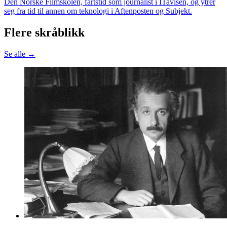
Den Norske Filmskolen, fartstid som journalist i ITavisen, og ytrer
seg fra tid til annen om teknologi i Aftenposten og Subjekt.
Flere skråblikk
Se alle →