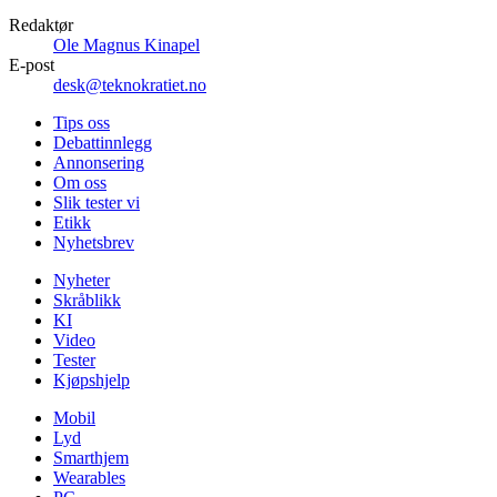
Redaktør
Ole Magnus Kinapel
E-post
desk@teknokratiet.no
Tips oss
Debattinnlegg
Annonsering
Om oss
Slik tester vi
Etikk
Nyhetsbrev
Nyheter
Skråblikk
KI
Video
Tester
Kjøpshjelp
Mobil
Lyd
Smarthjem
Wearables