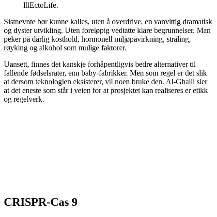
Ill
EctoLife.
Sistnevnte bør kunne kalles, uten å overdrive, en vanvittig dramatisk
og dyster utvikling. Uten foreløpig vedtatte klare begrunnelser. Man
peker på dårlig kosthold, hormonell miljøpåvirkning, stråling,
røyking og alkohol som mulige faktorer.
Uansett, finnes det kanskje forhåpentligvis bedre alternativer til
fallende fødselsrater, enn baby-fabrikker. Men som regel er det slik
at dersom teknologien eksisterer, vil noen bruke den. Al-Ghaili sier
at det eneste som står i veien for at prosjektet kan realiseres er etikk
og regelverk.
CRISPR-Cas 9