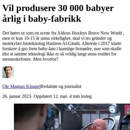
Vil produsere 30 000 babyer
årlig i baby-fabrikk
Det høres ut som en scene fra Aldous Huxleys Brave New World ,
men er kun 10-15 år unna virkelighet, skal vi tro gründer og
molekylær-bioteknolog Hashem Al-Ghaili. Allerede i 2017 klarte
forskere å gro frem baby-lam i kunstige livmødre, noe som skulle
tilsi at samme teknologi ikke er så veldig langt unna realitet for
menneskefostre. Men hvorfor?
Ole Magnus Kinapel
Redaktør og journalist
26. januar 2023
· Oppdatert
12. mai
·
4
min lesing