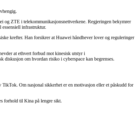
avhengig.
uawei og ZTE i telekommunikasjonsnettverkene. Regjeringen bekymrer
essensiell infrastruktur.
iske krefter. Han forsikrer at Huawei håndhever lover og reguleringer
evder at ethvert forbud mot kinesisk utstyr i
sk diskusjon om hvordan risiko i cyberspace kan begrenses.
av TikTok. Om nasjonal sikkerhet er en motivasjon eller et påskudd for
forhold til Kina på lengre sikt.