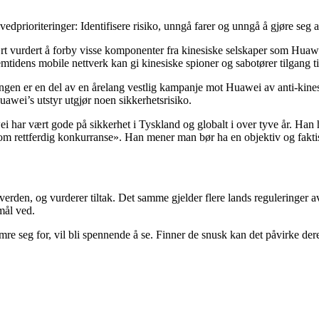
edprioriteringer: Identifisere risiko, unngå farer og unngå å gjøre seg 
 vært vurdert å forby visse komponenter fra kinesiske selskaper som H
emtidens mobile nettverk kan gi kinesiske spioner og sabotører tilgang til 
ngen er en del av en årelang vestlig kampanje mot Huawei av anti-kines
Huawei’s utstyr utgjør noen sikkerhetsrisiko.
i har vært gode på sikkerhet i Tyskland og globalt i over tyve år. Han h
m rettferdig konkurranse». Han mener man bør ha en objektiv og fakti
verden, og vurderer tiltak. Det samme gjelder flere lands reguleringer 
smål ved.
eg for, vil bli spennende å se. Finner de snusk kan det påvirke deres 