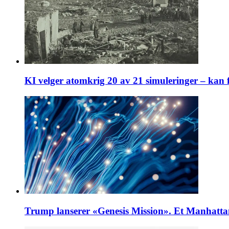
KI velger atomkrig 20 av 21 simuleringer – kan f
Trump lanserer «Genesis Mission». Et Manhattanp