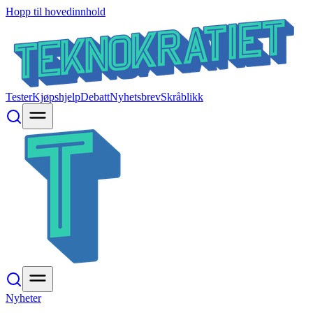
Hopp til hovedinnhold
Tester
Kjøpshjelp
Debatt
Nyhetsbrev
Skråblikk
Nyheter