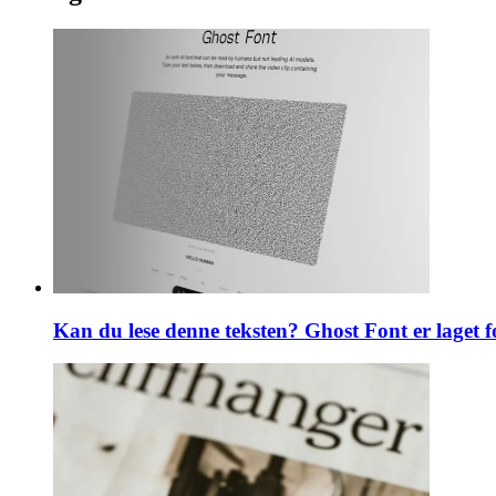
Kan du lese denne teksten? Ghost Font er laget f