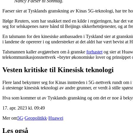
Nancy Faeser til Sonntag.
Faeser sier at Tysklands granskning av Kinas 5G-teknologi, har tre hov
Ifølge Reuters, som har snakket med en kilde i regjeringen, har det
seg for selskapenes nære bånd til Beijings sikkerhetstjenester, og at fr
En talsmann for den kinesiske ambassaden i Tyskland sier at granskni
i landene de opererer i og understreker at det aldri har vært bevist at 
Talsmannen kaller avgjørelsen om å granske
forhastet
og sier at Huawe
telekommunikasjonsnettverk «bryter økonomiske lover og prinsippet o
Vesten kritiske til Kinesisk teknologi
Flere land bekymrer seg for Kinas inntreden i 5G-nettverk rundt om i 
å utestenge kinesisk teknologi av andre grunner, er verdt å stille spør
Hva som kommer ut av Tysklands gransking og om det er noe å bekymre s
17. apr. 2023 kl. 09:49
Mer om
5G
·
Geopolitikk
·
Huawei
Les også