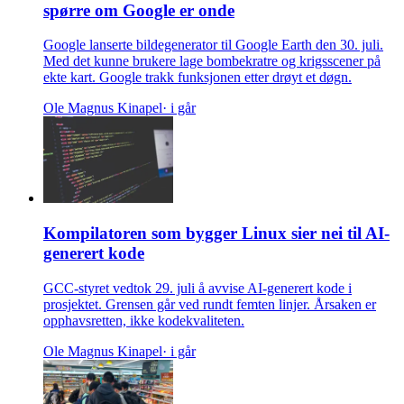
spørre om Google er onde
Google lanserte bildegenerator til Google Earth den 30. juli.
Med det kunne brukere lage bombekratre og krigsscener på
ekte kart. Google trakk funksjonen etter drøyt et døgn.
Ole Magnus Kinapel
· i går
Kompilatoren som bygger Linux sier nei til AI-
generert kode
GCC-styret vedtok 29. juli å avvise AI-generert kode i
prosjektet. Grensen går ved rundt femten linjer. Årsaken er
opphavsretten, ikke kodekvaliteten.
Ole Magnus Kinapel
· i går