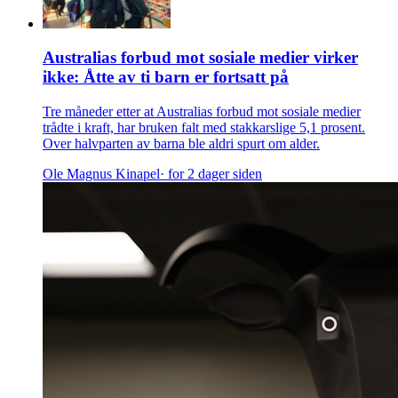
Australias forbud mot sosiale medier virker
ikke: Åtte av ti barn er fortsatt på
Tre måneder etter at Australias forbud mot sosiale medier
trådte i kraft, har bruken falt med stakkarslige 5,1 prosent.
Over halvparten av barna ble aldri spurt om alder.
Ole Magnus Kinapel
· for 2 dager siden