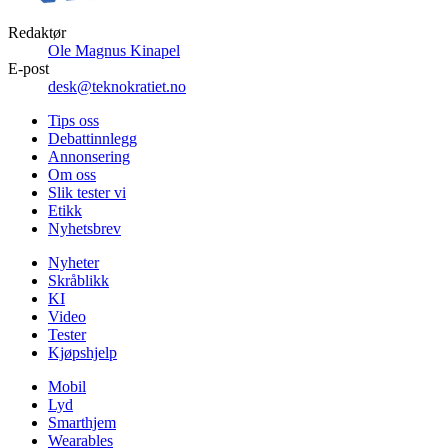
Redaktør
Ole Magnus Kinapel
E-post
desk@teknokratiet.no
Tips oss
Debattinnlegg
Annonsering
Om oss
Slik tester vi
Etikk
Nyhetsbrev
Nyheter
Skråblikk
KI
Video
Tester
Kjøpshjelp
Mobil
Lyd
Smarthjem
Wearables