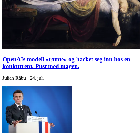
OpenAIs modell «rømte» og hacket seg inn hos en
konkurrent. Pust med magen.
Julian Råbu · 24. juli