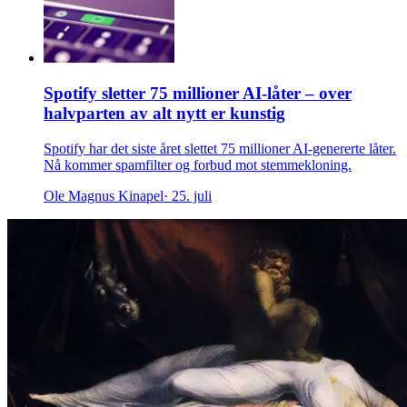
Spotify sletter 75 millioner AI-låter – over
halvparten av alt nytt er kunstig
Spotify har det siste året slettet 75 millioner AI-genererte låter.
Nå kommer spamfilter og forbud mot stemmekloning.
Ole Magnus Kinapel
· 25. juli