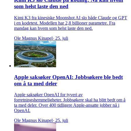
som helst laste den ned
Kimi K3 fra kinesiske Moonshot AI slo både Claude og GPT
i en kodetest. Modellen har 2,8 billioner parametre. Fra
mandag kan hvem som helst laste den ned.
Ole Magnus Kinapel
· 25. juli
Apple saksøker OpenAI: Jobbsøkere ble bedt
om å ta med deler
Apple saksøker OpenAI for tyveri av
forretningshemmeligheter. Jobbsøkere skal ha blitt bedt om å
ta med deler. Over 400 tidligere Apple-ansatte jobber nå i
OpenAI.
Ole Magnus Kinapel
· 25. juli