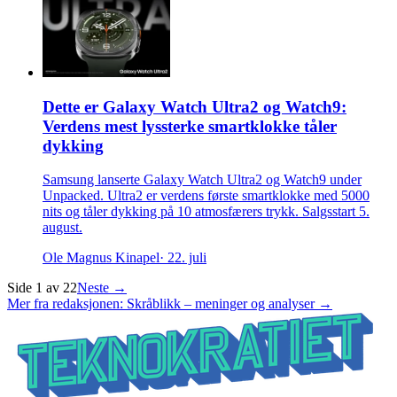
Dette er Galaxy Watch Ultra2 og Watch9:
Verdens mest lyssterke smartklokke tåler
dykking
Samsung lanserte Galaxy Watch Ultra2 og Watch9 under
Unpacked. Ultra2 er verdens første smartklokke med 5000
nits og tåler dykking på 10 atmosfærers trykk. Salgsstart 5.
august.
Ole Magnus Kinapel
· 22. juli
Side
1
av
22
Neste →
Mer fra redaksjonen: Skråblikk – meninger og analyser →