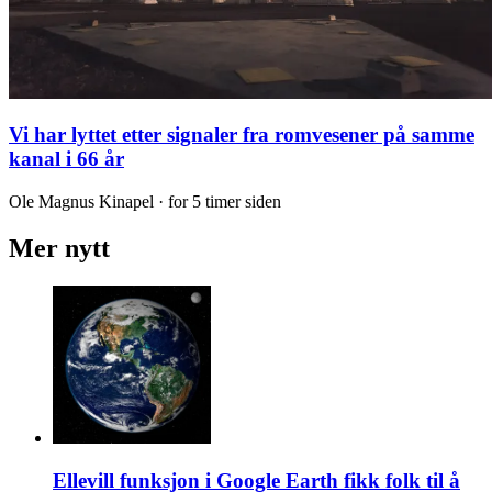
Vi har lyttet etter signaler fra romvesener på samme
kanal i 66 år
Ole Magnus Kinapel · for 5 timer siden
Mer nytt
Ellevill funksjon i Google Earth fikk folk til å