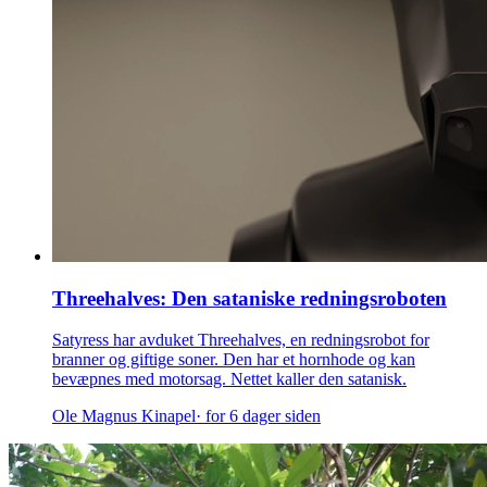
Threehalves: Den sataniske redningsroboten
Satyress har avduket Threehalves, en redningsrobot for
branner og giftige soner. Den har et hornhode og kan
bevæpnes med motorsag. Nettet kaller den satanisk.
Ole Magnus Kinapel
· for 6 dager siden