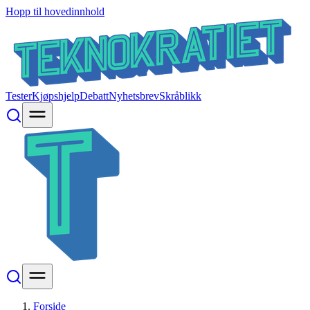
Hopp til hovedinnhold
Tester
Kjøpshjelp
Debatt
Nyhetsbrev
Skråblikk
Forside