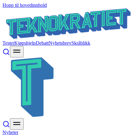
Hopp til hovedinnhold
Tester
Kjøpshjelp
Debatt
Nyhetsbrev
Skråblikk
Nyheter