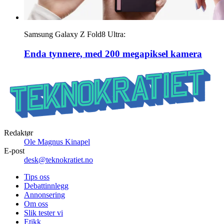
Samsung Galaxy Z Fold8 Ultra:
Enda tynnere, med 200 megapiksel kamera
Redaktør
Ole Magnus Kinapel
E-post
desk@teknokratiet.no
Tips oss
Debattinnlegg
Annonsering
Om oss
Slik tester vi
Etikk