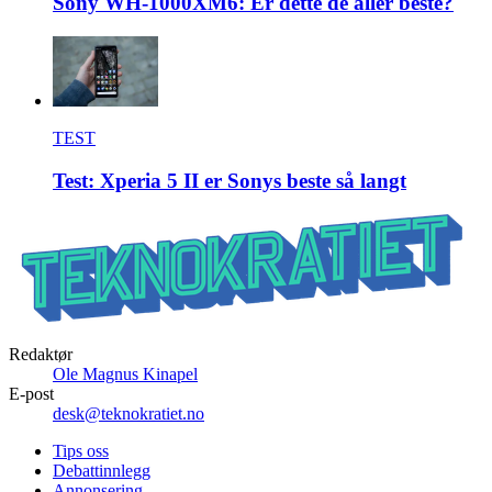
Sony WH-1000XM6: Er dette de aller beste?
TEST
Test: Xperia 5 II er Sonys beste så langt
Redaktør
Ole Magnus Kinapel
E-post
desk@teknokratiet.no
Tips oss
Debattinnlegg
Annonsering