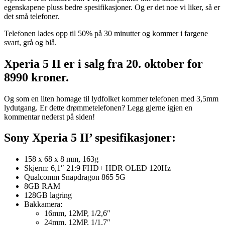
egenskapene pluss bedre spesifikasjoner. Og er det noe vi liker, så er
det små telefoner.
Telefonen lades opp til 50% på 30 minutter og kommer i fargene
svart, grå og blå.
Xperia 5 II er i salg fra 20. oktober for
8990 kroner.
Og som en liten homage til lydfolket kommer telefonen med 3,5mm
lydutgang. Er dette drømmetelefonen? Legg gjerne igjen en
kommentar nederst på siden!
Sony Xperia 5 II’ spesifikasjoner:
158 x 68 x 8 mm, 163g
Skjerm: 6,1″ 21:9 FHD+ HDR OLED 120Hz
Qualcomm Snapdragon 865 5G
8GB RAM
128GB lagring
Bakkamera:
16mm, 12MP, 1/2,6″
24mm, 12MP, 1/1,7″