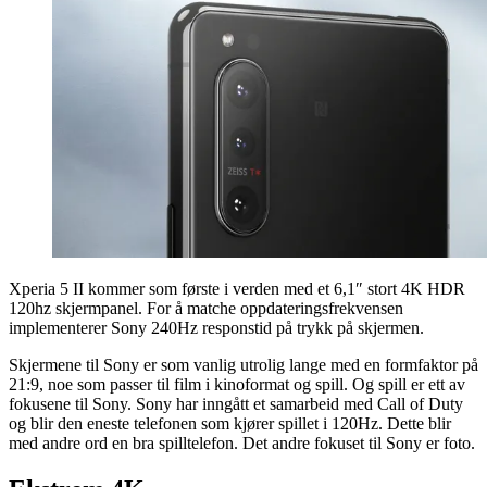
Xperia 5 II kommer som første i verden med et 6,1″ stort 4K HDR
120hz skjermpanel. For å matche oppdateringsfrekvensen
implementerer Sony 240Hz responstid på trykk på skjermen.
Skjermene til Sony er som vanlig utrolig lange med en formfaktor på
21:9, noe som passer til film i kinoformat og spill. Og spill er ett av
fokusene til Sony. Sony har inngått et samarbeid med Call of Duty
og blir den eneste telefonen som kjører spillet i 120Hz. Dette blir
med andre ord en bra spilltelefon. Det andre fokuset til Sony er foto.