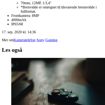
70mm, 12MP, 1/3,4″
*Brenvidde er omregnet til tilsvarende brennvidde i
fullformat.
Frontkamera: 8MP
4000mAh
IP65/68
17. sep. 2020 kl. 14:36
Mer om
Kameratelefon
·
Sony
·
Gaming
Les også