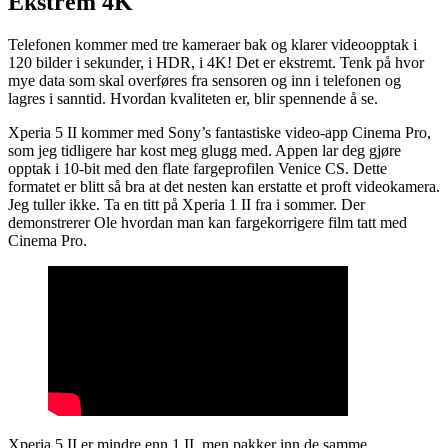
Ekstrem 4K
Telefonen kommer med tre kameraer bak og klarer videoopptak i
120 bilder i sekunder, i HDR, i 4K! Det er ekstremt. Tenk på hvor
mye data som skal overføres fra sensoren og inn i telefonen og
lagres i sanntid. Hvordan kvaliteten er, blir spennende å se.
Xperia 5 II kommer med Sony’s fantastiske video-app Cinema Pro,
som jeg tidligere har kost meg glugg med. Appen lar deg gjøre
opptak i 10-bit med den flate fargeprofilen Venice CS. Dette
formatet er blitt så bra at det nesten kan erstatte et proft videokamera.
Jeg tuller ikke. Ta en titt på Xperia 1 II fra i sommer. Der
demonstrerer Ole hvordan man kan fargekorrigere film tatt med
Cinema Pro.
Xperia 5 II er mindre enn 1 II, men pakker inn de samme