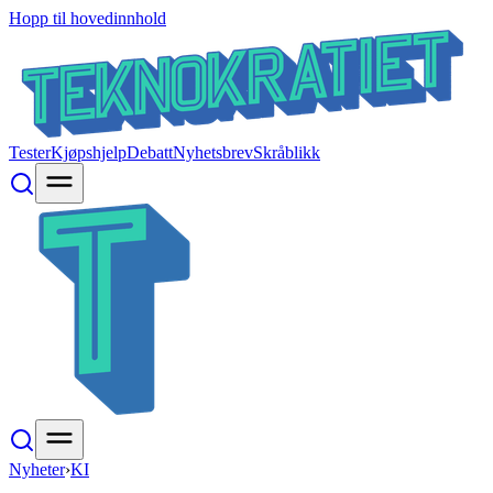
Hopp til hovedinnhold
Tester
Kjøpshjelp
Debatt
Nyhetsbrev
Skråblikk
Nyheter
›
KI