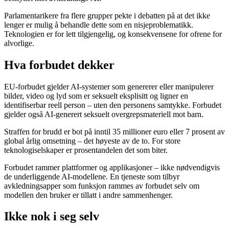
Parlamentarikere fra flere grupper pekte i debatten på at det ikke
lenger er mulig å behandle dette som en nisjeproblematikk.
Teknologien er for lett tilgjengelig, og konsekvensene for ofrene for
alvorlige.
Hva forbudet dekker
EU-forbudet gjelder AI-systemer som genererer eller manipulerer
bilder, video og lyd som er seksuelt eksplisitt og ligner en
identifiserbar reell person – uten den personens samtykke. Forbudet
gjelder også AI-generert seksuelt overgrepsmateriell mot barn.
Straffen for brudd er bot på inntil 35 millioner euro eller 7 prosent av
global årlig omsetning – det høyeste av de to. For store
teknologiselskaper er prosentandelen det som biter.
Forbudet rammer plattformer og applikasjoner – ikke nødvendigvis
de underliggende AI-modellene. En tjeneste som tilbyr
avkledningsapper som funksjon rammes av forbudet selv om
modellen den bruker er tillatt i andre sammenhenger.
Ikke nok i seg selv