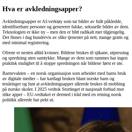
Hva er avkledningsapper?
Avkledningsapper er AI-verktøy som tar bilder av fullt påkledde,
identifiserbare personer og genererer falske, seksuelle bilder av dem.
Teknologien er ikke ny – men den er blitt radikalt mer tilgjengelig.
Det finnes i dag hundrevis av slike tjenester på nett, mange gratis og
med minimal registrering.
Ofrene er nesten alltid kvinner. Bildene brukes til sjikane, utpressing
og spredning uten samtykke. Mange av dem som rammes har ingen
praktisk mulighet til å stoppe spredningen når bildene først er ute.
Barnevakten – en norsk organisasjon som arbeider med barns bruk
av digitale medier – har kartlagt bruken blant norske barn og
tenåringer og fant at avkledningsapper allerede brukes til mobbing
på norske skoler. I 2025 vedtok Stortinget et nasjonalt forbud mot
slike apper – EU-vedtaket er dermed i tråd med en retning norsk
politikk allerede har pekt ut.