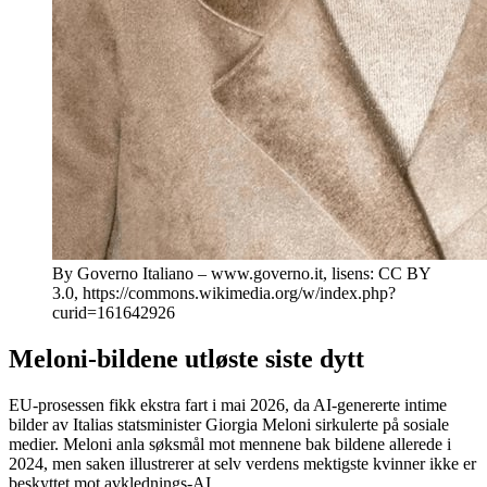
By Governo Italiano – www.governo.it, lisens: CC BY
3.0, https://commons.wikimedia.org/w/index.php?
curid=161642926
Meloni-bildene utløste siste dytt
EU-prosessen fikk ekstra fart i mai 2026, da AI-genererte intime
bilder av Italias statsminister Giorgia Meloni sirkulerte på sosiale
medier. Meloni anla søksmål mot mennene bak bildene allerede i
2024, men saken illustrerer at selv verdens mektigste kvinner ikke er
beskyttet mot avklednings-AI.