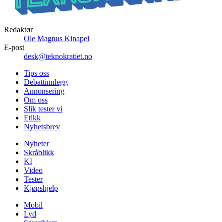
Redaktør
Ole Magnus Kinapel
E-post
desk@teknokratiet.no
Tips oss
Debattinnlegg
Annonsering
Om oss
Slik tester vi
Etikk
Nyhetsbrev
Nyheter
Skråblikk
KI
Video
Tester
Kjøpshjelp
Mobil
Lyd