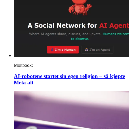
Moltbook:
AI-robotene startet sin egen religion – så kjøpte
Meta alt