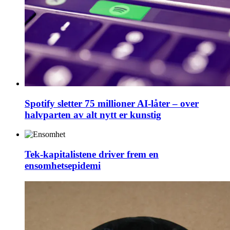
Spotify sletter 75 millioner AI-låter – over
halvparten av alt nytt er kunstig
Tek-kapitalistene driver frem en
ensomhetsepidemi