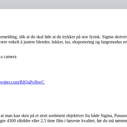
melding, slik at du skal føle at du trykker på noe fysisk. Sigma skriver
al være enkelt å justere blender, lukker, iso, eksponering og fargemodus 
 a camera
.twitter.com/RIQaPsJhwC
man kan skru på et stort sortiment objektiver fra både Sigma, Panasonic
e 4300 råbilder eller 2,5 time film i høyeste kvalitet, før du må tømme