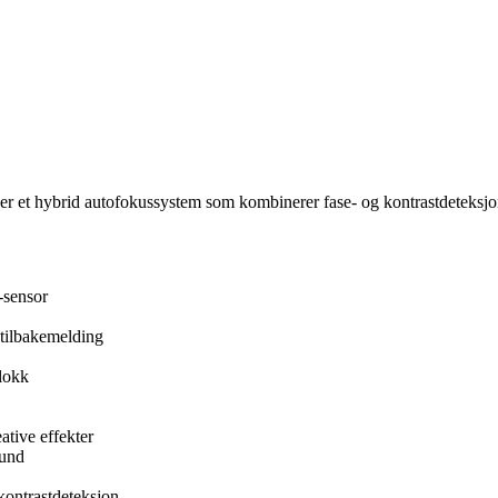
uker et hybrid autofokussystem som kombinerer fase- og kontrastdeteksjo
-sensor
 tilbakemelding
blokk
ative effekter
kund
kontrastdeteksjon