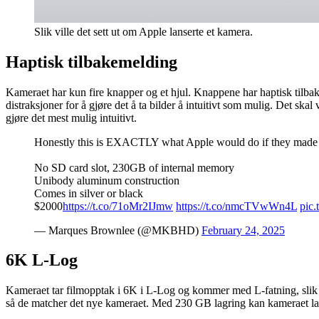
Slik ville det sett ut om Apple lanserte et kamera.
Haptisk tilbakemelding
Kameraet har kun fire knapper og et hjul. Knappene har haptisk tilbake
distraksjoner for å gjøre det å ta bilder å intuitivt som mulig. Det sk
gjøre det mest mulig intuitivt.
Honestly this is EXACTLY what Apple would do if they made
No SD card slot, 230GB of internal memory
Unibody aluminum construction
Comes in silver or black
$2000
https://t.co/71oMr2IJmw
https://t.co/nmcTVwWn4L
pic
— Marques Brownlee (@MKBHD)
February 24, 2025
6K L-Log
Kameraet tar filmopptak i 6K i L-Log og kommer med L-fatning, slik at 
så de matcher det nye kameraet. Med 230 GB lagring kan kameraet lagr