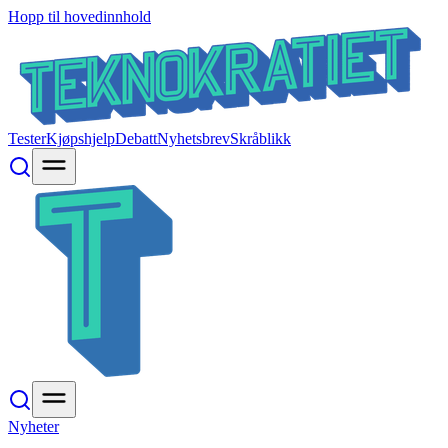
Hopp til hovedinnhold
Tester
Kjøpshjelp
Debatt
Nyhetsbrev
Skråblikk
Nyheter