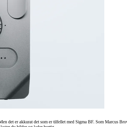
 Men det er akkurat det som er tilfellet med Sigma BF. Som Marcus Bro
aster du bilder og lader hurtig.