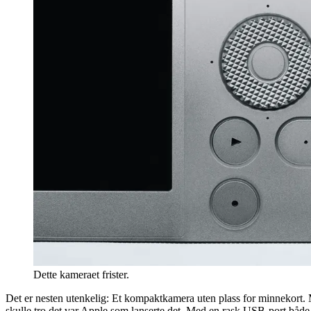
Dette kameraet frister.
Det er nesten utenkelig: Et kompaktkamera uten plass for minnekort.
skulle tro det var Apple som lanserte det. Med en rask USB-port både l