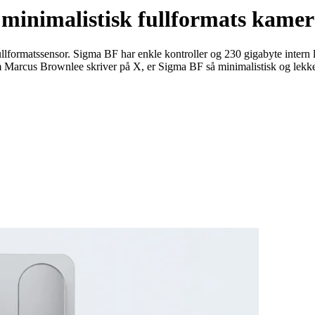
et minimalistisk fullformats kam
llformatssensor. Sigma BF har enkle kontroller og 230 gigabyte intern 
m Marcus Brownlee skriver på X, er Sigma BF så minimalistisk og lekke