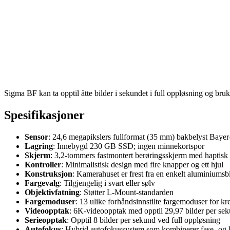
Sigma BF kan ta opptil åtte bilder i sekundet i full oppløsning og br
Spesifikasjoner
Sensor
: 24,6 megapikslers fullformat (35 mm) bakbelyst Bayer
Lagring
: Innebygd 230 GB SSD; ingen minnekortspor
Skjerm
: 3,2-tommers fastmontert berøringsskjerm med haptisk
Kontroller
: Minimalistisk design med fire knapper og ett hjul
Konstruksjon
: Kamerahuset er frest fra en enkelt aluminiums
Fargevalg
: Tilgjengelig i svart eller sølv
Objektivfatning
: Støtter L-Mount-standarden
Fargemoduser
: 13 ulike forhåndsinnstilte fargemoduser for kre
Videoopptak
: 6K-videoopptak med opptil 29,97 bilder per se
Serieopptak
: Opptil 8 bilder per sekund ved full oppløsning
Autofokus
: Hybrid autofokussystem som kombinerer fase- og 