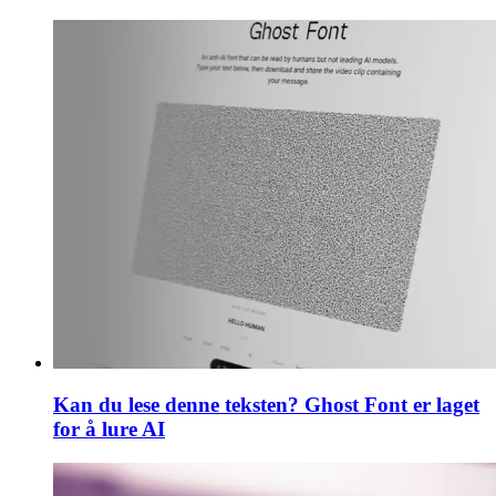
Kan du lese denne teksten? Ghost Font er laget
for å lure AI