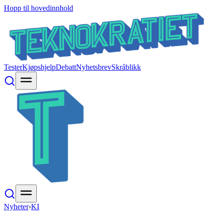
Hopp til hovedinnhold
Tester
Kjøpshjelp
Debatt
Nyhetsbrev
Skråblikk
Nyheter
›
KI