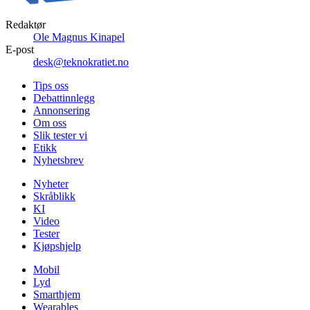
Redaktør
Ole Magnus Kinapel
E-post
desk@teknokratiet.no
Tips oss
Debattinnlegg
Annonsering
Om oss
Slik tester vi
Etikk
Nyhetsbrev
Nyheter
Skråblikk
KI
Video
Tester
Kjøpshjelp
Mobil
Lyd
Smarthjem
Wearables