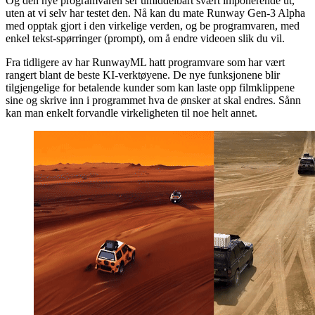
Og den nye programvaren ser umiddelbart svært imponerende ut,
uten at vi selv har testet den. Nå kan du mate Runway Gen-3 Alpha
med opptak gjort i den virkelige verden, og be programvaren, med
enkel tekst-spørringer (prompt), om å endre videoen slik du vil.
Fra tidligere av har RunwayML hatt programvare som har vært
rangert blant de beste KI-verktøyene. De nye funksjonene blir
tilgjengelige for betalende kunder som kan laste opp filmklippene
sine og skrive inn i programmet hva de ønsker at skal endres. Sånn
kan man enkelt forvandle virkeligheten til noe helt annet.