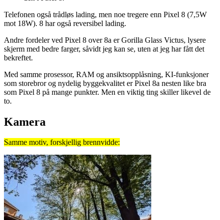
Telefonen også trådløs lading, men noe tregere enn Pixel 8 (7,5W
mot 18W). 8 har også reversibel lading.
Andre fordeler ved Pixel 8 over 8a er Gorilla Glass Victus, lysere
skjerm med bedre farger, såvidt jeg kan se, uten at jeg har fått det
bekreftet.
Med samme prosessor, RAM og ansiktsopplåsning, KI-funksjoner
som storebror og nydelig byggekvalitet er Pixel 8a nesten like bra
som Pixel 8 på mange punkter. Men en viktig ting skiller likevel de
to.
Kamera
Samme motiv, forskjellig brennvidde: