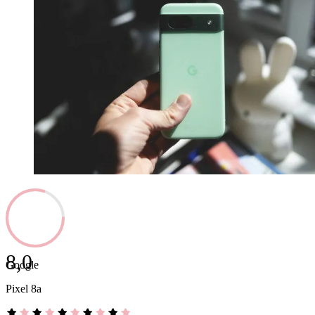
8,0
Google
Pixel 8a