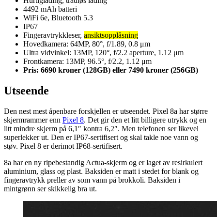
Hurtiglading, trådløs lading
4492 mAh batteri
WiFi 6e, Bluetooth 5.3
IP67
Fingeravtrykkleser,
ansiktsopplåsning
Hovedkamera: 64MP, 80°, f/1.89, 0.8 μm
Ultra vidvinkel: 13MP, 120°, f/2.2 aperture, 1.12 μm
Frontkamera: 13MP, 96.5°, f/2.2, 1.12 μm
Pris: 6690 kroner (128GB) eller 7490 kroner (256GB)
Utseende
Den nest mest åpenbare forskjellen er utseendet. Pixel 8a har større
skjermrammer enn
Pixel 8
. Det gir den et litt billigere utrykk og en
litt mindre skjerm på 6,1″ kontra 6,2″. Men telefonen ser likevel
superlekker ut. Den er IP67-sertifisert og skal takle noe vann og
støv. Pixel 8 er derimot IP68-sertifisert.
8a har en ny ripebestandig Actua-skjerm og er laget av resirkulert
aluminium, glass og plast. Baksiden er matt i stedet for blank og
fingeravtrykk preller av som vann på brokkoli. Baksiden i
mintgrønn ser skikkelig bra ut.