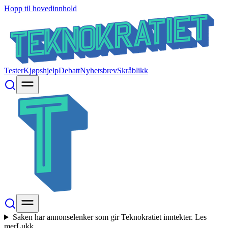
Hopp til hovedinnhold
Tester
Kjøpshjelp
Debatt
Nyhetsbrev
Skråblikk
Saken har annonselenker som gir Teknokratiet inntekter.
Les
mer
Lukk