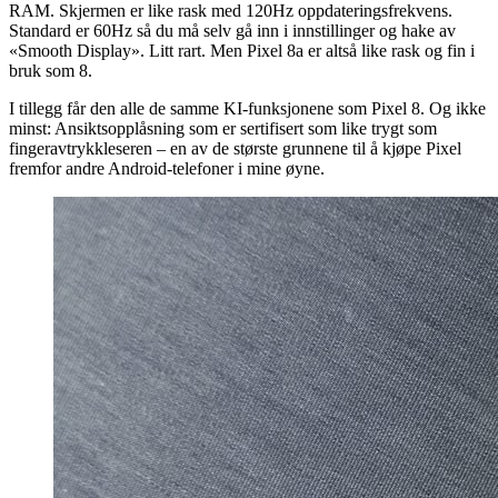
RAM. Skjermen er like rask med 120Hz oppdateringsfrekvens.
Standard er 60Hz så du må selv gå inn i innstillinger og hake av
«Smooth Display». Litt rart. Men Pixel 8a er altså like rask og fin i
bruk som 8.
I tillegg får den alle de samme KI-funksjonene som Pixel 8. Og ikke
minst: Ansiktsopplåsning som er sertifisert som like trygt som
fingeravtrykkleseren – en av de største grunnene til å kjøpe Pixel
fremfor andre Android-telefoner i mine øyne.