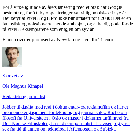
For å virkelig runde av årets lansering med et brak har Google
bestemt seg for å tilby oppdateringer vanvittig ambisiøse i syv år.
Det betyr at Pixel 8 og 8 Pro ikke blir utdatert før i 2030! Det er en
fantastisk og nokså overraskende ambisjon, og et heldig gode for de
få Pixel 8-eksemplarene som er igjen om syv år.
Filmen over er produsert av Newslab og laget for Telenor.
Skrevet av
Ole Magnus Kinapel
Redaktør og journalist
Jobber til daglig med regi i dokumentar- og reklamefilm og har et
brennende engasjement for teknologi og journalistikk. Bachelor i
filosofi fra Universitetet i Oslo og master i dokumentarfilmregi fra
Den Norske Filmskolen, fartstid som journalist i ITavisen, og ytrer
seg fra tid til annen om teknologi i Aftenposten og Subjekt.