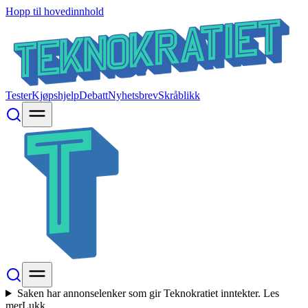
Hopp til hovedinnhold
Tester
Kjøpshjelp
Debatt
Nyhetsbrev
Skråblikk
Saken har annonselenker som gir Teknokratiet inntekter.
Les
mer
Lukk