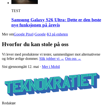
TEST
Samsung Galaxy S26 Ultra: Dette er den beste
nye funksjonen på årevis
Mer om
Google Pixel
·
Google
·
KI på enheten
Hvorfor du kan stole på oss
Vi lever med produktene vi tester, sammenligner mot alternativene
og feller ærlige dommer.
Slik jobber vi →
Om oss →
Sist gjennomgått
12. mai
·
Mer i
Mobil
Redaktør