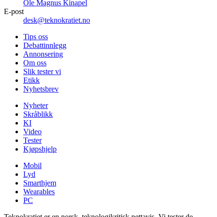
Ole Magnus Kinapel
E-post
desk@teknokratiet.no
Tips oss
Debattinnlegg
Annonsering
Om oss
Slik tester vi
Etikk
Nyhetsbrev
Nyheter
Skråblikk
KI
Video
Tester
Kjøpshjelp
Mobil
Lyd
Smarthjem
Wearables
PC
Teknokratiet er en norsk, teknologikritisk nettavis. Vi tester de