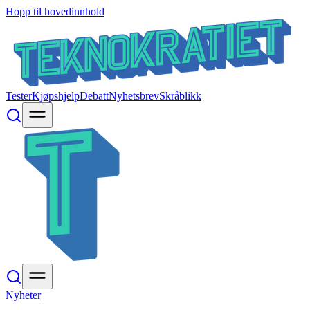
Hopp til hovedinnhold
Tester
Kjøpshjelp
Debatt
Nyhetsbrev
Skråblikk
Nyheter