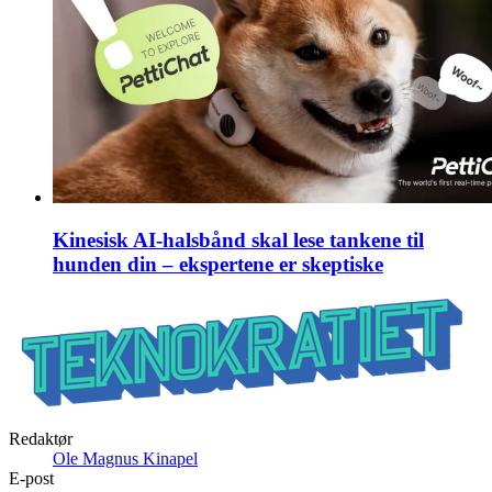
Kinesisk AI-halsbånd skal lese tankene til
hunden din – ekspertene er skeptiske
Redaktør
Ole Magnus Kinapel
E-post