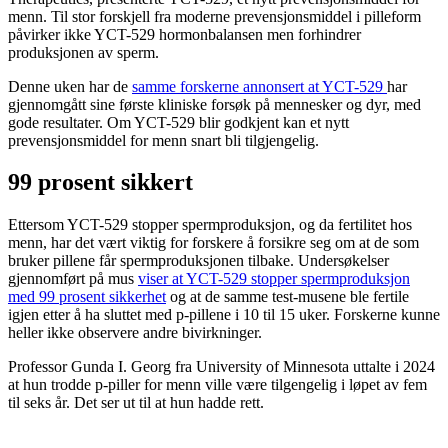
menn. Til stor forskjell fra moderne prevensjonsmiddel i pilleform
påvirker ikke YCT-529 hormonbalansen men forhindrer
produksjonen av sperm.
Denne uken har de
samme forskerne annonsert at YCT-529
har
gjennomgått sine første kliniske forsøk på mennesker og dyr, med
gode resultater. Om YCT-529 blir godkjent kan et nytt
prevensjonsmiddel for menn snart bli tilgjengelig.
99 prosent sikkert
Ettersom YCT-529 stopper spermproduksjon, og da fertilitet hos
menn, har det vært viktig for forskere å forsikre seg om at de som
bruker pillene får spermproduksjonen tilbake. Undersøkelser
gjennomført på mus
viser at YCT-529 stopper spermproduksjon
med 99 prosent sikkerhet
og at de samme test-musene ble fertile
igjen etter å ha sluttet med p-pillene i 10 til 15 uker. Forskerne kunne
heller ikke observere andre bivirkninger.
Professor Gunda I. Georg fra University of Minnesota uttalte i 2024
at hun trodde p-piller for menn ville være tilgengelig i løpet av fem
til seks år. Det ser ut til at hun hadde rett.