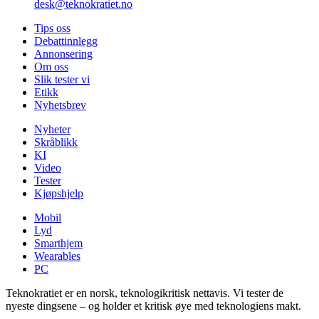
desk@teknokratiet.no
Tips oss
Debattinnlegg
Annonsering
Om oss
Slik tester vi
Etikk
Nyhetsbrev
Nyheter
Skråblikk
KI
Video
Tester
Kjøpshjelp
Mobil
Lyd
Smarthjem
Wearables
PC
Teknokratiet er en norsk, teknologikritisk nettavis. Vi tester de
nyeste dingsene – og holder et kritisk øye med teknologiens makt.