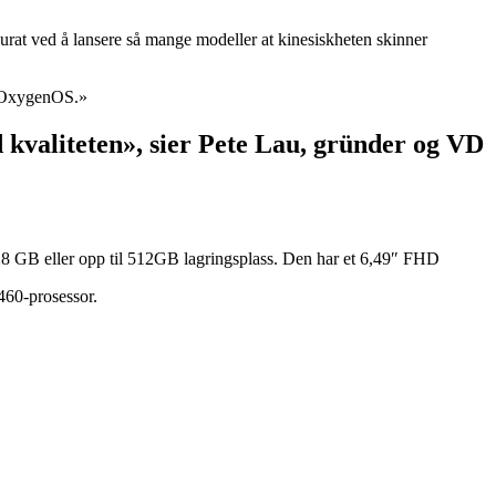
akkurat ved å lansere så mange modeller at kinesiskheten skinner
ed OxygenOS.»
kvaliteten», sier Pete Lau, gründer og VD
B eller opp til 512GB lagringsplass. Den har et 6,49″ FHD
60-prosessor.