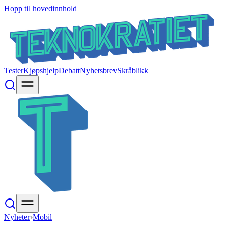
Hopp til hovedinnhold
Tester
Kjøpshjelp
Debatt
Nyhetsbrev
Skråblikk
Nyheter
›
Mobil