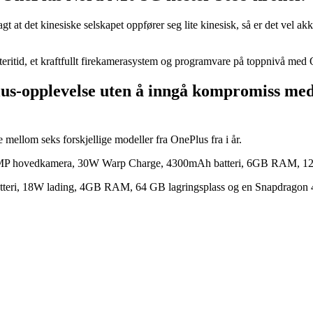
 sagt at det kinesiske selskapet oppfører seg lite kinesisk, så er det vel 
atteritid, et kraftfullt firekamerasystem og programvare på toppnivå m
us-opplevelse uten å inngå kompromiss med 
 mellom seks forskjellige modeller fra OnePlus fra i år.
P hovedkamera, 30W Warp Charge, 4300mAh batteri, 6GB RAM, 128 G
eri, 18W lading, 4GB RAM, 64 GB lagringsplass og en Snapdragon 4