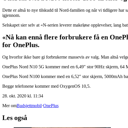
Dette er altså to nye tilskudd til Nord-familien og når vi tidligere har
igjennom.
Selskapet sier selv at «N-serien leverer makeløse opplevelser, lang b
«Nå kan ennå flere forbrukere få en OnePl
for OnePlus.
Og hvorfor ikke bare gi forbrukerne massevis av valg. Man altså velge
OnePlus Nord N10 5G kommer med en 6,49″ stor 90Hz skjerm, 64 M
OnePlus Nord N100 kommer med en 6,52″ stor skjerm, 5000mAh batt
Begge telefonene kommer med OxygenOS 10,5.
28. okt. 2020 kl. 11:34
Mer om
Budsjettmobil
·
OnePlus
Les også