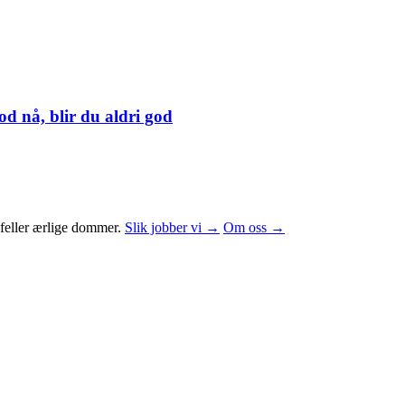
d nå, blir du aldri god
 feller ærlige dommer.
Slik jobber vi →
Om oss →