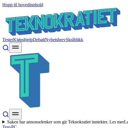
Hopp til hovedinnhold
Tester
Kjøpshjelp
Debatt
Nyhetsbrev
Skråblikk
Saken har annonselenker som gir Teknokratiet inntekter.
Les mer
L
Test
›
PC