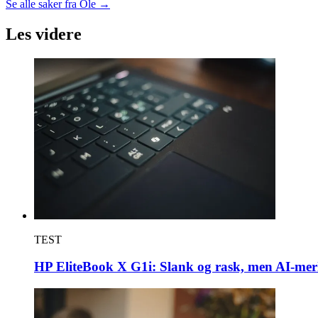
Se alle saker fra
Ole
→
Les videre
TEST
HP EliteBook X G1i: Slank og rask, men AI-mer