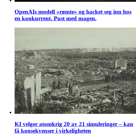
OpenAIs modell «rømte» og hacket seg inn hos
en konkurrent. Pust med magen.
KI velger atomkrig 20 av 21 simuleringer – kan
få konsekvenser i virkeligheten