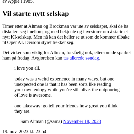
av Apple i 1985.
Vil starte nytt selskap
Timer etter at Altman og Brockman var ute av selskapet, skal de ha
diskutert seg imellom, og med bekjente og investorer om å starte et
nytt KI-selskap. Men nå kan det heller se ut som de kommer tilbake
til OpenAI. Dersom styret trekker seg.
Det virker som viktig for Altman, forståelig nok, ettersom de sparket
ham på fredag. Avgjørelsen kan
tas allerede søndag
.
i love you all.
today was a weird experience in many ways. but one
unexpected one is that it has been sorta like reading
your own eulogy while you’re still alive. the outpouring
of love is awesome.
one takeaway: go tell your friends how great you think
they are.
— Sam Altman (@sama)
November 18, 2023
19. nov. 2023 kl. 23:54