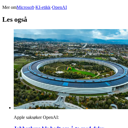
Mer om
Microsoft
·
KI-etikk
·
OpenAI
Les også
Apple saksøker OpenAI: