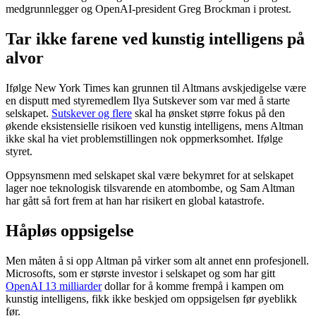
medgrunnlegger og OpenAI-president Greg Brockman i protest.
Tar ikke farene ved kunstig intelligens på
alvor
Ifølge New York Times kan grunnen til Altmans avskjedigelse være
en disputt med styremedlem Ilya Sutskever som var med å starte
selskapet.
Sutskever og flere
skal ha ønsket større fokus på den
økende eksistensielle risikoen ved kunstig intelligens, mens Altman
ikke skal ha viet problemstillingen nok oppmerksomhet. Ifølge
styret.
Oppsynsmenn med selskapet skal være bekymret for at selskapet
lager noe teknologisk tilsvarende en atom­bombe, og Sam Altman
har gått så fort frem at han har risikert en global katastrofe.
Håpløs oppsigelse
Men måten å si opp Altman på virker som alt annet enn profesjonell.
Microsofts, som er største investor i selskapet og som har gitt
OpenAI 13 milliarder
dollar for å komme frempå i kampen om
kunstig intelligens, fikk ikke beskjed om oppsigelsen før øyeblikk
før.