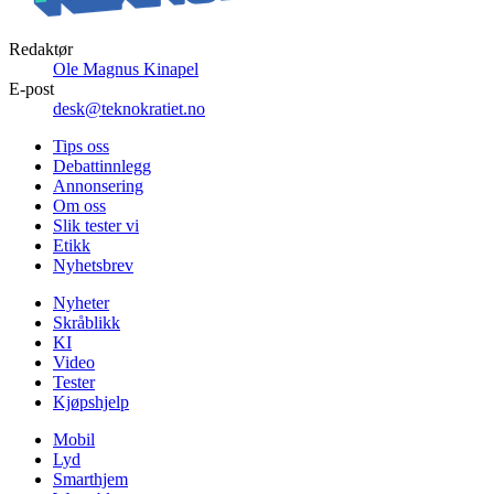
Redaktør
Ole Magnus Kinapel
E-post
desk@teknokratiet.no
Tips oss
Debattinnlegg
Annonsering
Om oss
Slik tester vi
Etikk
Nyhetsbrev
Nyheter
Skråblikk
KI
Video
Tester
Kjøpshjelp
Mobil
Lyd
Smarthjem