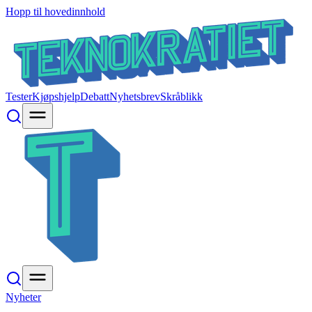
Hopp til hovedinnhold
Tester
Kjøpshjelp
Debatt
Nyhetsbrev
Skråblikk
Nyheter