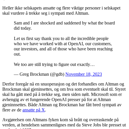
Heller ikke selskapets ansatte og flere viktige personer i selskapet
skal vurdere å trekke seg i sympati med Altman.
Sam and I are shocked and saddened by what the board
did today.
Let us first say thank you to all the incredible people
who we have worked with at OpenAI, our customers,
our investors, and all of those who have been reaching
out.
We too are still trying to figure out exactly…
— Greg Brockman (@gdb)
November 18, 2023
Derfor foregår nå en snuoperasjon og det forhandles om Altman og
Brockman skal gjeninsettes, og om hva som eventuelt skal til. Styret
skal ha gått med på å trekke seg, men siden nølt. Microsoft som er
avhengig av et fungerende OpenAI presser på for at Altman
gjeninnsettes. Både Altman og Brockman har fått bred sympati av
flere av de
ansatte på X
.
Avgjørelsen om Altmans fyken kom så brått og overraskende på
verden, at hendelsen sammenlignes med da Steve Jobs ble presset ut