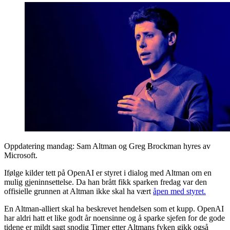
Oppdatering mandag: Sam Altman og Greg Brockman hyres av
Microsoft.
Ifølge kilder tett på OpenAI er styret i dialog med Altman om en
mulig gjeninnsettelse. Da han brått fikk sparken fredag var den
offisielle grunnen at Altman ikke skal ha vært
åpen med styret.
En Altman-alliert skal ha beskrevet hendelsen som et kupp. OpenAI
har aldri hatt et like godt år noensinne og å sparke sjefen for de gode
tidene er mildt sagt snodig Timer etter Altmans fyken gikk også