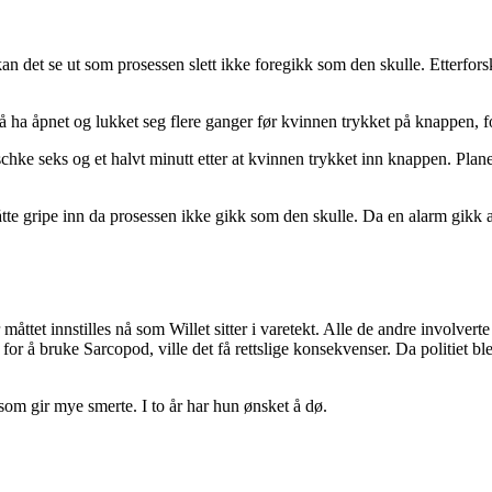
 kan det se ut som prosessen slett ikke foregikk som den skulle. Etterfo
å ha åpnet og lukket seg flere ganger før kvinnen trykket på knappen, 
Nitschke seks og et halvt minutt etter at kvinnen trykket inn knappen. Pla
åtte gripe inn da prosessen ikke gikk som den skulle. Da en alarm gikk av 
åttet innstilles nå som Willet sitter i varetekt. Alle de andre involverte
or å bruke Sarcopod, ville det få rettslige konsekvenser. Da politiet ble
om gir mye smerte. I to år har hun ønsket å dø.