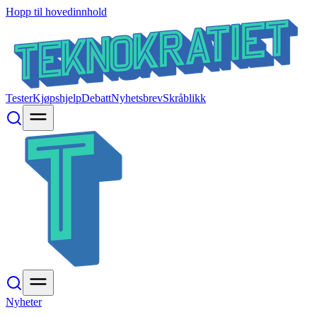
Hopp til hovedinnhold
Tester
Kjøpshjelp
Debatt
Nyhetsbrev
Skråblikk
Nyheter