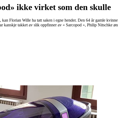
od» ikke virket som den skulle
, kan Florian Wille ha tatt saken i egne hender. Den 64 år gamle kvinn
ar kanskje takket av slik oppfinner av « Sarcopod », Philip Nitschke øn