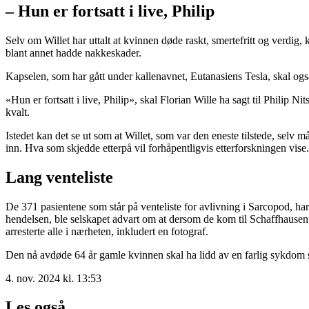
– Hun er fortsatt i live, Philip
Selv om Willet har uttalt at kvinnen døde raskt, smertefritt og verdig,
blant annet hadde nakkeskader.
Kapselen, som har gått under kallenavnet, Eutanasiens Tesla, skal ogs
«Hun er fortsatt i live, Philip», skal Florian Wille ha sagt til Philip 
kvalt.
Istedet kan det se ut som at Willet, som var den eneste tilstede, selv m
inn. Hva som skjedde etterpå vil forhåpentligvis etterforskningen vise.
Lang venteliste
De 371 pasientene som står på venteliste for avlivning i Sarcopod, har m
hendelsen, ble selskapet advart om at dersom de kom til Schaffhausen f
arresterte alle i nærheten, inkludert en fotograf.
Den nå avdøde 64 år gamle kvinnen skal ha lidd av en farlig sykdom s
4. nov. 2024 kl. 13:53
Les også