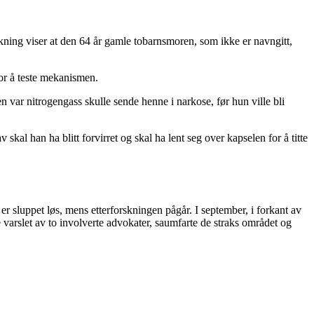
rskning viser at den 64 år gamle tobarnsmoren, som ikke er navngitt,
for å teste mekanismen.
nen var nitrogengass skulle sende henne i narkose, før hun ville bli
skal han ha blitt forvirret og skal ha lent seg over kapselen for å titte
 er sluppet løs, mens etterforskningen pågår. I september, i forkant av
 varslet av to involverte advokater, saumfarte de straks området og