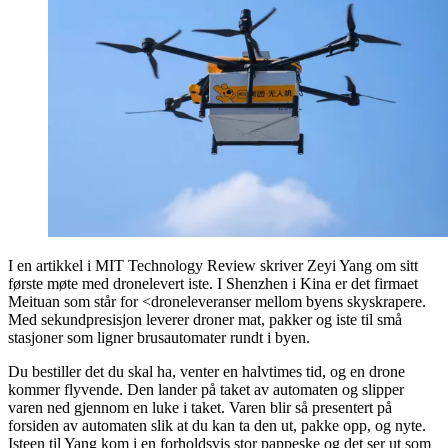
I en artikkel i MIT Technology Review skriver Zeyi Yang om sitt
første møte med dronelevert iste. I Shenzhen i Kina er det firmaet
Meituan som står for <droneleveranser mellom byens skyskrapere.
Med sekundpresisjon leverer droner mat, pakker og iste til små
stasjoner som ligner brusautomater rundt i byen.
Du bestiller det du skal ha, venter en halvtimes tid, og en drone
kommer flyvende. Den lander på taket av automaten og slipper
varen ned gjennom en luke i taket. Varen blir så presentert på
forsiden av automaten slik at du kan ta den ut, pakke opp, og nyte.
Isteen til Yang kom i en forholdsvis stor pappeske og det ser ut som