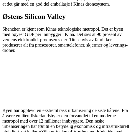
at det går med en god del emballasje i Kinas dronesystem.
Østens Silicon Valley
Shenzhen er kjent som Kinas teknologiske metropol. Det er byen
med høyest GDP per innbygger i Kina. Det sies at 90 prosent av
verdens elektronikk produseres der. Titusenvis av fabrikker
produserer alt fra prosessorer, smarttelefoner, skjermer og leverings-
droner.
Byen har opplevd en ekstremt rask urbanisering de siste tiårene. Fra
å være en liten fiskerlandsby er den forvandlet til en moderne
metropol med over 12 millioner innbyggere. Den raske
urbaniseringen har ført til en betydelig økonomisk og infrastrukturell
utvikling, og kalles «Silicon Valley of Hardware». Både Huawei,