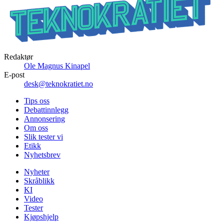
Redaktør
Ole Magnus Kinapel
E-post
desk@teknokratiet.no
Tips oss
Debattinnlegg
Annonsering
Om oss
Slik tester vi
Etikk
Nyhetsbrev
Nyheter
Skråblikk
KI
Video
Tester
Kjøpshjelp