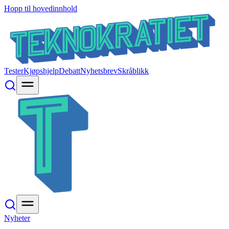
Hopp til hovedinnhold
Tester
Kjøpshjelp
Debatt
Nyhetsbrev
Skråblikk
Nyheter