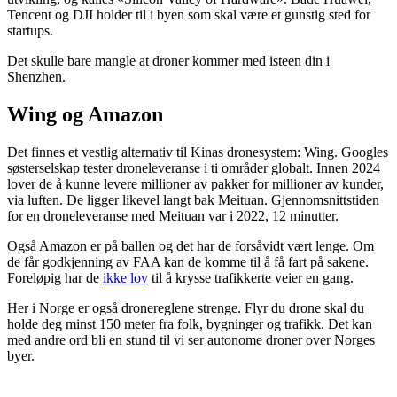
Tencent og DJI holder til i byen som skal være et gunstig sted for
startups.
Det skulle bare mangle at droner kommer med isteen din i
Shenzhen.
Wing og Amazon
Det finnes et vestlig alternativ til Kinas dronesystem: Wing. Googles
søsterselskap tester droneleveranse i ti områder globalt. Innen 2024
lover de å kunne levere millioner av pakker for millioner av kunder,
via luften. De ligger likevel langt bak Meituan. Gjennomsnittstiden
for en droneleveranse med Meituan var i 2022, 12 minutter.
Også Amazon er på ballen og det har de forsåvidt vært lenge. Om
de får godkjenning av FAA kan de komme til å få fart på sakene.
Foreløpig har de
ikke lov
til å krysse trafikkerte veier en gang.
Her i Norge er også dronereglene strenge. Flyr du drone skal du
holde deg minst 150 meter fra folk, bygninger og trafikk. Det kan
med andre ord bli en stund til vi ser autonome droner over Norges
byer.