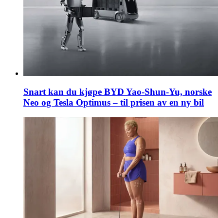
Snart kan du kjøpe BYD Yao-Shun-Yu, norske
Neo og Tesla Optimus – til prisen av en ny bil