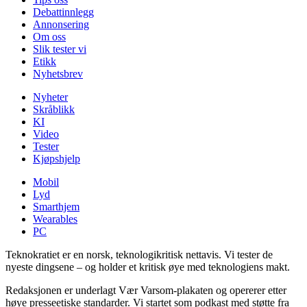
Debattinnlegg
Annonsering
Om oss
Slik tester vi
Etikk
Nyhetsbrev
Nyheter
Skråblikk
KI
Video
Tester
Kjøpshjelp
Mobil
Lyd
Smarthjem
Wearables
PC
Teknokratiet er en norsk, teknologikritisk nettavis. Vi tester de
nyeste dingsene – og holder et kritisk øye med teknologiens makt.
Redaksjonen er underlagt Vær Varsom-plakaten og opererer etter
høye presseetiske standarder. Vi startet som podkast med støtte fra