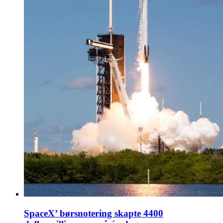
SpaceX’ børsnotering skapte 4400