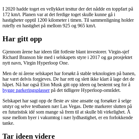
I 2020 hadde toget en vellykket testtur der det nådde en toppfart på
172 km/t. Planen var at det ferdige toget skulle kunne gå i
hastigheter opptil 1200 kilometer i timen. Til sammenligning holder
rutefly en hastighet på mellom 925 og 965 km/t.
Har gitt opp
Gjennom årene har ideen fått fotfeste blant investorer. Virgin-sjef
Richard Branson ble med i selskapets styre i 2017 og ga prosjektet
nytt navn, Virgin Hyperloop One.
Men de ni årene selskapet har forsøkt å stable teknologien på banen,
har vært delvis forgjeves. De har rett og slett ikke klart å lage det de
håpet. Nå har også Elon Musk gitt opp ideen og bestemt seg for å
bygge parkeringsplasser
på det tidligere Hyperloop-området.
Selskapet har sagt opp de fleste av sine ansatte og forsøker å selge
utstyr og selve testbanen nær Las Vegas. Dette markerer slutten på
en futuristisk idé som mange så frem til at skulle bli virkelighet. Å
suse mellom byer i vakumtog i nær lydhastighet, er en forlokkende
tanke.
Tar ideen videre