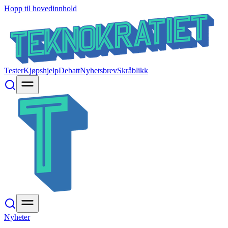
Hopp til hovedinnhold
Tester
Kjøpshjelp
Debatt
Nyhetsbrev
Skråblikk
Nyheter