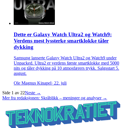
Dette er Galaxy Watch Ultra2 og Watch9:
Verdens mest lyssterke smartklokke tåler
dykking
Samsung lanserte Galaxy Watch Ultra2 og Watch9 under
Unpacked. Ultra2 er verdens første smartklokke med 5000
nits og tåler dykking på 10 atmosfærers trykk. Salgsstart 5.
august.
Ole Magnus Kinapel
· 22. juli
Side
1
av
22
Neste →
Mer fra redaksjonen: Skråblikk – meninger og analyser →