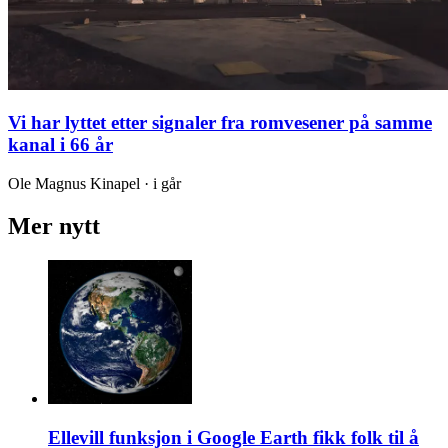
Vi har lyttet etter signaler fra romvesener på samme
kanal i 66 år
Ole Magnus Kinapel · i går
Mer nytt
Ellevill funksjon i Google Earth fikk folk til å