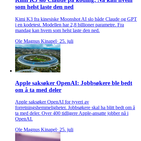
som helst laste den ned
Kimi K3 fra kinesiske Moonshot AI slo både Claude og GPT
i en kodetest. Modellen har 2,8 billioner parametre. Fra
mandag kan hvem som helst laste den ned.
Ole Magnus Kinapel
· 25. juli
Apple saksøker OpenAI: Jobbsøkere ble bedt
om å ta med deler
Apple saksøker OpenAI for tyveri av
forretningshemmeligheter. Jobbsøkere skal ha blitt bedt om å
ta med deler. Over 400 tidligere Apple-ansatte jobber nå i
OpenAI.
Ole Magnus Kinapel
· 25. juli