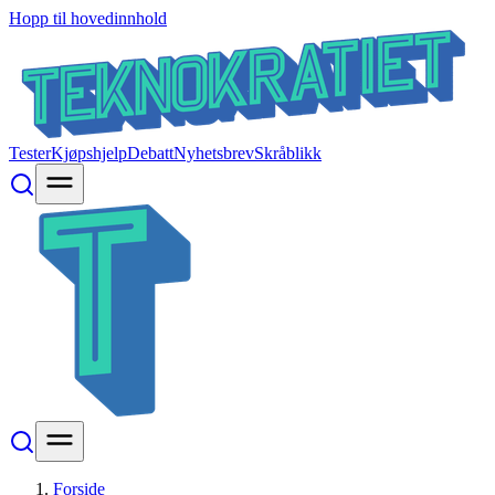
Hopp til hovedinnhold
Tester
Kjøpshjelp
Debatt
Nyhetsbrev
Skråblikk
Forside