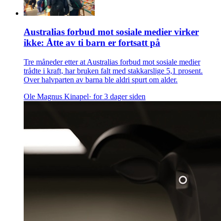
Australias forbud mot sosiale medier virker
ikke: Åtte av ti barn er fortsatt på
Tre måneder etter at Australias forbud mot sosiale medier
trådte i kraft, har bruken falt med stakkarslige 5,1 prosent.
Over halvparten av barna ble aldri spurt om alder.
Ole Magnus Kinapel
· for 3 dager siden