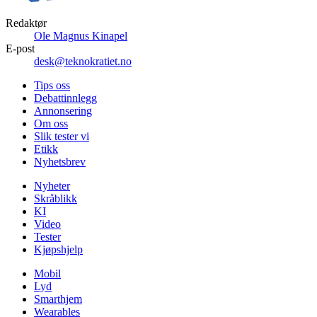
Redaktør
Ole Magnus Kinapel
E-post
desk@teknokratiet.no
Tips oss
Debattinnlegg
Annonsering
Om oss
Slik tester vi
Etikk
Nyhetsbrev
Nyheter
Skråblikk
KI
Video
Tester
Kjøpshjelp
Mobil
Lyd
Smarthjem
Wearables