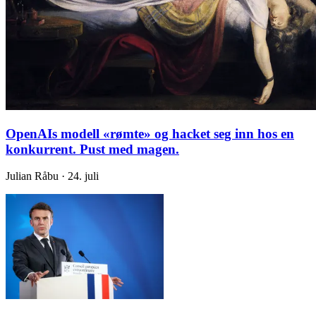
OpenAIs modell «rømte» og hacket seg inn hos en
konkurrent. Pust med magen.
Julian Råbu · 24. juli