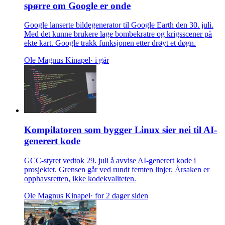
spørre om Google er onde
Google lanserte bildegenerator til Google Earth den 30. juli.
Med det kunne brukere lage bombekratre og krigsscener på
ekte kart. Google trakk funksjonen etter drøyt et døgn.
Ole Magnus Kinapel
· i går
Kompilatoren som bygger Linux sier nei til AI-
generert kode
GCC-styret vedtok 29. juli å avvise AI-generert kode i
prosjektet. Grensen går ved rundt femten linjer. Årsaken er
opphavsretten, ikke kodekvaliteten.
Ole Magnus Kinapel
· for 2 dager siden