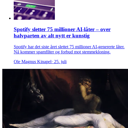
Spotify sletter 75 millioner AI-låter – over
halvparten av alt nytt er kunstig
Spotify har det siste året slettet 75 millioner AI-genererte låter.
Nå kommer spamfilter og forbud mot stemmekloning.
Ole Magnus Kinapel
· 25. juli