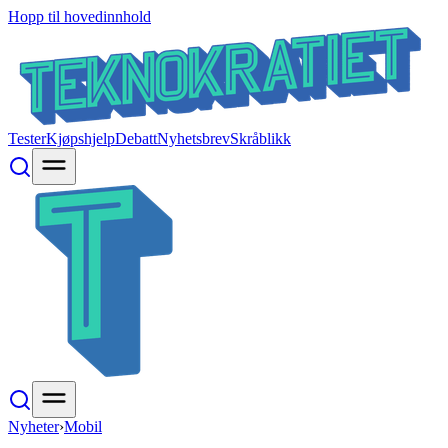
Hopp til hovedinnhold
Tester
Kjøpshjelp
Debatt
Nyhetsbrev
Skråblikk
Nyheter
›
Mobil