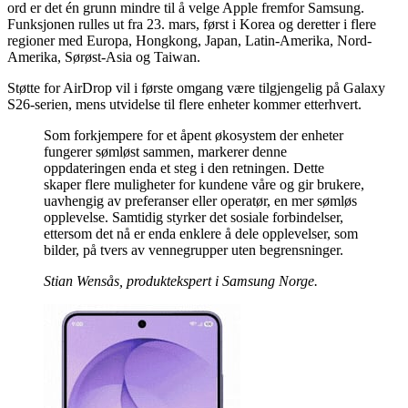
ord er det én grunn mindre til å velge Apple fremfor Samsung.
Funksjonen rulles ut fra 23. mars, først i Korea og deretter i flere
regioner med Europa, Hongkong, Japan, Latin-Amerika, Nord-
Amerika, Sørøst-Asia og Taiwan.
Støtte for AirDrop vil i første omgang være tilgjengelig på Galaxy
S26-serien, mens utvidelse til flere enheter kommer etterhvert.
Som forkjempere for et åpent økosystem der enheter
fungerer sømløst sammen, markerer denne
oppdateringen enda et steg i den retningen. Dette
skaper flere muligheter for kundene våre og gir brukere,
uavhengig av preferanser eller operatør, en mer sømløs
opplevelse. Samtidig styrker det sosiale forbindelser,
ettersom det nå er enda enklere å dele opplevelser, som
bilder, på tvers av vennegrupper uten begrensninger.
Stian Wensås, produktekspert i Samsung Norge.