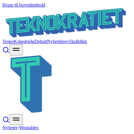
Hopp til hovedinnhold
Tester
Kjøpshjelp
Debatt
Nyhetsbrev
Skråblikk
Nyheter
›
Wearables