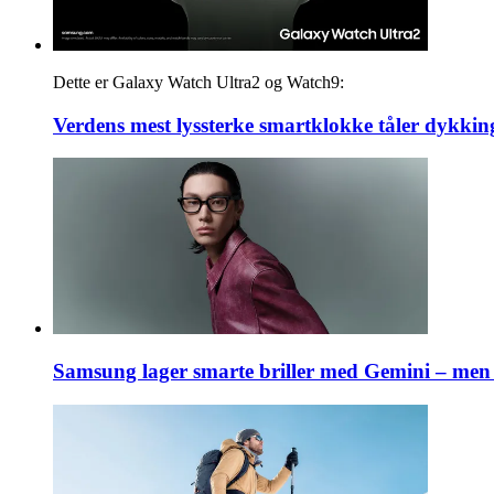
Dette er Galaxy Watch Ultra2 og Watch9:
Verdens mest lyssterke smartklokke tåler dykkin
Samsung lager smarte briller med Gemini – men 