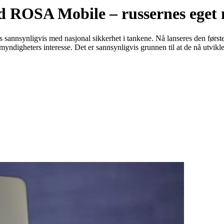
med ROSA Mobile – russernes eget
annsynligvis med nasjonal sikkerhet i tankene. Nå lanseres den første 
yndigheters interesse. Det er sannsynligvis grunnen til at de nå utvik