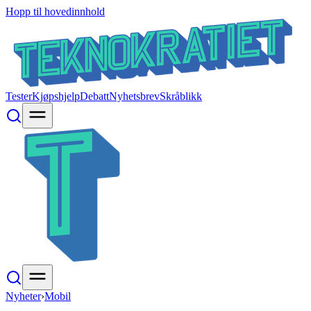
Hopp til hovedinnhold
Tester
Kjøpshjelp
Debatt
Nyhetsbrev
Skråblikk
Nyheter
›
Mobil