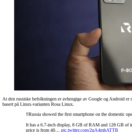
At den russiske befolkningen er avhengige av Google og Android er nep
basert på Linux-varianten Rosa Linux.
‼️Russia showed the first smartphone on the domestic o
It has a 6.7-inch display, 8 GB of RAM and 128 GB of in
price is from 40…
pic.twitter.com/2qA4mhATTB