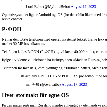
— Lord Bebo (@MyLordBebo)
August 17, 2023
Operativsystemet ligner Android og iOS (for de er blitt likere med å
rekke enheter.
Р-ФОН
Nå har den første telefonen med operativsystemet lekket. Ifølge lekk
med et 50 MP hovedkamera.
Telefonen kalles R-FON (Р-ФОН) og vil koste 40 000 rubler, eller om
Ifølge utviklerne vil telefonen ha inskripsjonen «Made in Russia», se
Telefonen får faktisk 3,5mm lydinngang, 5000mAh batteri, MediaTek 
its actually a POCO X5 or POCO X5 pro without the br
— mi_美知 (@overcatbe)
August 17, 2023
Hver stormakt får egne OS
På den måten gjør man Russland mindre avhengig av utenlandske aktør