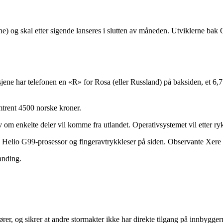
rene) og skal etter sigende lanseres i slutten av måneden. Utviklerne 
asjene har telefonen en «R» for Rosa (eller Russland) på baksiden, et 
trent 4500 norske kroner.
lv om enkelte deler vil komme fra utlandet. Operativsystemet vil etter
Helio G99-prosessor og fingeravtrykkleser på siden. Observante Xere 
anding.
er, og sikrer at andre stormakter ikke har direkte tilgang på innbygg