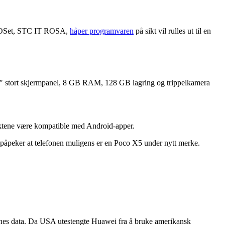
bak OSet, STC IT ROSA,
håper programvaren
på sikt vil rulles ut til en
6,7″ stort skjermpanel, 8 GB RAM, 128 GB lagring og trippelkamera
 ryktene være kompatible med Android-apper.
påpeker at telefonen muligens er en Poco X5 under nytt merke.
ernes data. Da USA utestengte Huawei fra å bruke amerikansk