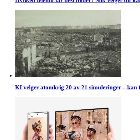
Hvilken telefon tar best bilder? Slik velger du k
KI velger atomkrig 20 av 21 simuleringer – kan f