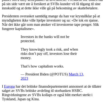
på sin side vært ute å forsikret at SVBs kunder vil få tilgang til sine
innskudd og at dette ikke ville gå på bekostning av skattebetalere.
Presidenten overasket samtidig mange da han var krystallklar på at
myndigheten ikke ville hjelpe investorer og sa: «De tok en sjanse.
Når det ikke går som man ønsker vil investorene tape penger. Slik
fungerer kapitalisme».
Investors in the banks will not be
protected.
They knowingly took a risk, and when
risks don’t pay off, investors lose their
money.
That’s how capitalism works.
— President Biden (@POTUS)
March 13,
2023
I
Europa
har det britiske finansdepartementet annonsert at de tillater
salget av SVBs britiske avdeling til storbanken HSBC.
Ringvirkningene av SVBs kollaps er også blitt merket sterkt i
Tyskland, Japan og Kina.