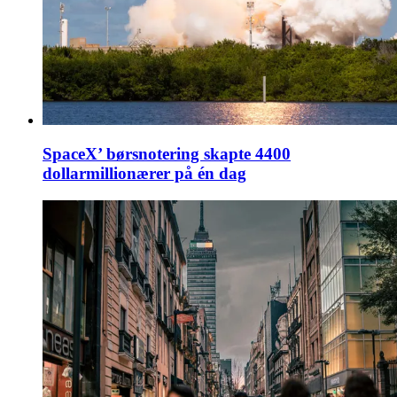
SpaceX’ børsnotering skapte 4400
dollarmillionærer på én dag