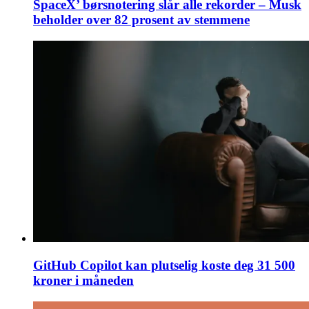
SpaceX’ børsnotering slår alle rekorder – Musk
beholder over 82 prosent av stemmene
GitHub Copilot kan plutselig koste deg 31 500
kroner i måneden