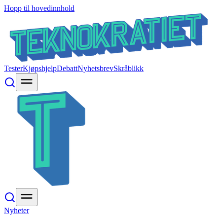
Hopp til hovedinnhold
Tester
Kjøpshjelp
Debatt
Nyhetsbrev
Skråblikk
Nyheter