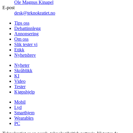
Ole Magnus Kinapel
E-post
desk@teknokratiet.no
Tips oss
Debattinnlegg
Annonsering
Om oss
Slik tester vi
Etikk
Nyhetsbrev
Nyheter
Skråblikk
KI
Video
Tester
Kjøpshjelp
Mobil
Lyd
Smarthjem
Wearables
PC