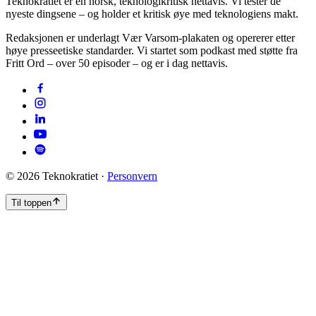
Teknokratiet er en norsk, teknologikritisk nettavis. Vi tester de
nyeste dingsene – og holder et kritisk øye med teknologiens makt.
Redaksjonen er underlagt Vær Varsom-plakaten og opererer etter
høye presseetiske standarder. Vi startet som podkast med støtte fra
Fritt Ord – over 50 episoder – og er i dag nettavis.
©
2026
Teknokratiet ·
Personvern
Til toppen