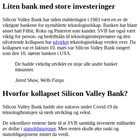
Liten bank med store investeringer
Silicon Valley Bank har siden etableringen i 1983 vært en av de
viktigste bankene for nyetablerte teknologiselskap. Banken har blant
annet hatt Fitbit, Roku og Pinterest som kunder. SVB har også vært
viktig for person- og bedriftslån til teknologientreprenører og den
nåværende kollapsen har
påvirket
teknologiselskap verden over. Da
kollapsen var et faktum 10. mars var Silicon Valley Bank rangert
som den 16. største banken i USA.
De hadde virkelig utviklet en nisje alle andre banker
misunnet.
Jared Shaw, Wells Fargo
Hvorfor kollapset Silicon Valley Bank?
Silicon Valley Bank hadde stor suksess under Covid-19 da
teknologibransjen så sterk utvikling og vekst.
De rekordlave rentene førte til at SVB samtidig investerte milliarder
av dollar i
statsobligasjoner
. Men renten skulle øke raskt og
statsobligasjonene mistet da verdi.