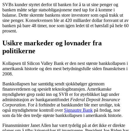
SVBs kunder styrtet derfor til banken for å ta ut sine penger og
banken måtte selge statsobligasjonene med tap for å komme i
balanse. Dette skremte bankens store investorer som også trakk ut
sine penger. Konsekvensen ble at 420 milliarder dollar forsvant ut av
banken på bare 48 timer, noe som igjen ledet til et børsfall på hele 60
prosent.
Usikre markeder og lovnader fra
politikerne
Kollapsen til Silicon Valley Bank er den nest største bankkollapsen i
amerikansk historie og den mest betydningsfulle siden finanskrisen i
2008.
Bankkollapsen har samtidig sendt sjokkbølger gjennom
finansverdenen og spesielt teknologibransjen. Amerikanske
myndigheter grep raskt inn og SVB er for øyeblikket lagt under
administrasjon av bankgarantifondet
Federal Deposit Insurance
Corporation
. For å forhindre at bankkunder ble mer urolige, tok
også myndighetene kontroll over
Signautre Bank
på fredag, noe
som da ble den tredje største bankkollapsen i amerikansk historie.
Finansminister Janet Allen har vært tydelig på at det ikke er direkte
planer om å tilby krisepakker til investorene. President Joe Biden har