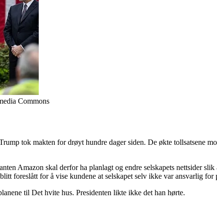
media Commons
p tok makten for drøyt hundre dager siden. De økte tollsatsene mot sp
ten Amazon skal derfor ha planlagt og endre selskapets nettsider slik a
 blitt foreslått for å vise kundene at selskapet selv ikke var ansvarlig fo
nene til Det hvite hus. Presidenten likte ikke det han hørte.