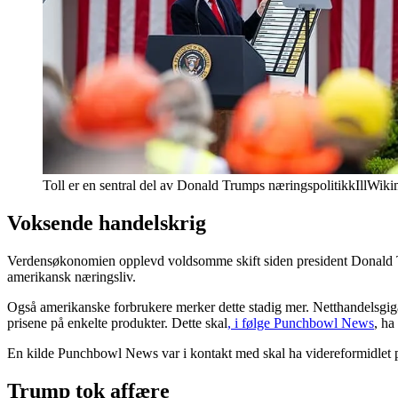
Toll er en sentral del av Donald Trumps næringspolitikk
Ill
Wiki
Voksende handelskrig
Verdensøkonomien opplevd voldsomme skift siden president Donald Trum
amerikansk næringsliv.
Også amerikanske forbrukere merker dette stadig mer. Netthandelsgigan
prisene på enkelte produkter. Dette skal
, i følge Punchbowl News
, ha
En kilde Punchbowl News var i kontakt med skal ha videreformidlet pla
Trump tok affære