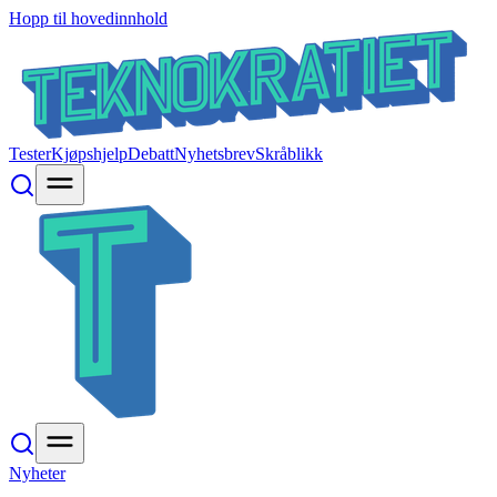
Hopp til hovedinnhold
Tester
Kjøpshjelp
Debatt
Nyhetsbrev
Skråblikk
Nyheter