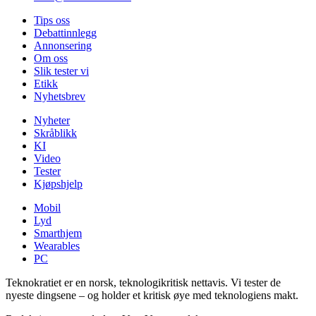
Tips oss
Debattinnlegg
Annonsering
Om oss
Slik tester vi
Etikk
Nyhetsbrev
Nyheter
Skråblikk
KI
Video
Tester
Kjøpshjelp
Mobil
Lyd
Smarthjem
Wearables
PC
Teknokratiet er en norsk, teknologikritisk nettavis. Vi tester de
nyeste dingsene – og holder et kritisk øye med teknologiens makt.