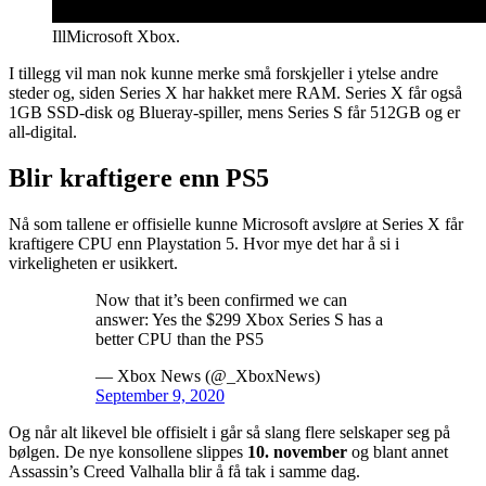
Ill
Microsoft Xbox.
I tillegg vil man nok kunne merke små forskjeller i ytelse andre
steder og, siden Series X har hakket mere RAM. Series X får også
1GB SSD-disk og Blueray-spiller, mens Series S får 512GB og er
all-digital.
Blir kraftigere enn PS5
Nå som tallene er offisielle kunne Microsoft avsløre at Series X får
kraftigere CPU enn Playstation 5. Hvor mye det har å si i
virkeligheten er usikkert.
Now that it’s been confirmed we can
answer: Yes the $299 Xbox Series S has a
better CPU than the PS5
— Xbox News (@_XboxNews)
September 9, 2020
Og når alt likevel ble offisielt i går så slang flere selskaper seg på
bølgen. De nye konsollene slippes
10. november
og blant annet
Assassin’s Creed Valhalla blir å få tak i samme dag.