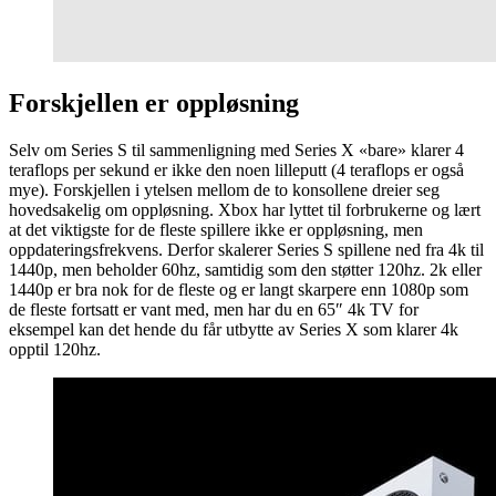
Forskjellen er oppløsning
Selv om Series S til sammenligning med Series X «bare» klarer 4
teraflops per sekund er ikke den noen lilleputt (4 teraflops er også
mye). Forskjellen i ytelsen mellom de to konsollene dreier seg
hovedsakelig om oppløsning. Xbox har lyttet til forbrukerne og lært
at det viktigste for de fleste spillere ikke er oppløsning, men
oppdateringsfrekvens. Derfor skalerer Series S spillene ned fra 4k til
1440p, men beholder 60hz, samtidig som den støtter 120hz. 2k eller
1440p er bra nok for de fleste og er langt skarpere enn 1080p som
de fleste fortsatt er vant med, men har du en 65″ 4k TV for
eksempel kan det hende du får utbytte av Series X som klarer 4k
opptil 120hz.