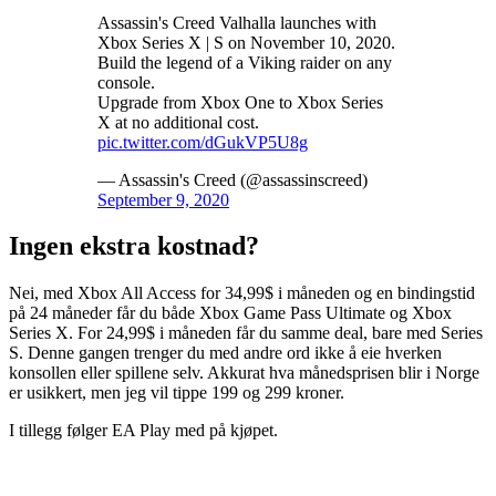
Assassin's Creed Valhalla launches with
Xbox Series X | S on November 10, 2020.
Build the legend of a Viking raider on any
console.
Upgrade from Xbox One to Xbox Series
X at no additional cost.
pic.twitter.com/dGukVP5U8g
— Assassin's Creed (@assassinscreed)
September 9, 2020
Ingen ekstra kostnad?
Nei, med Xbox All Access for 34,99$ i måneden og en bindingstid
på 24 måneder får du både Xbox Game Pass Ultimate og Xbox
Series X. For 24,99$ i måneden får du samme deal, bare med Series
S. Denne gangen trenger du med andre ord ikke å eie hverken
konsollen eller spillene selv. Akkurat hva månedsprisen blir i Norge
er usikkert, men jeg vil tippe 199 og 299 kroner.
I tillegg følger EA Play med på kjøpet.