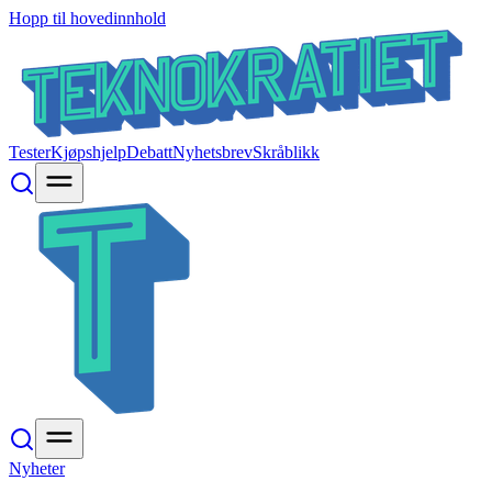
Hopp til hovedinnhold
Tester
Kjøpshjelp
Debatt
Nyhetsbrev
Skråblikk
Nyheter