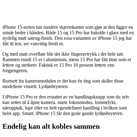
iPhone 15-serien har rundere skjermkanter som gjør at den ligger en
smule bedre i hånden. Både 15 og 15 Pro har bakside i glass med en
nydelig matt sateng-finish. Den rosa varianten av iPhone 15 jeg har
fått til test, ser vanvittig fresh ut.
Og med matt overflate blir det ikke fingeravtrykk i det hele tatt.
Rammen rundt 15 er i aluminium, mens 15 Pro har fått titan som er
lettere og sterkere. Faktisk er 15 Pro 10 prosent lettere enn
forgjengeren.
Bortsett fra kameramodulen er det kun én ting som skiller disse
modellene visuelt: Lydløsbryteren.
I iPhone 15 Pro er den erstattet av en handlingsknapp som du selv
kan settes til å åpne kamera, starte fokusmodus, lommelykt,
taleopptak, lupe eller en helt egendefinert handling i hvilken som
helst app. Smart. iPhone 15 får den gode gamle lydløsbryteren.
Endelig kan alt kobles sammen