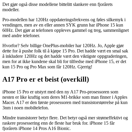
Det gjør også disse modellene bittelitt slankere enn fjorårets
modeller.
Pro-modellen har 120Hz oppdateringsfrekvens og føles silkemyk i
vendingen, men av en eller annen SYK grunn har iPhone 15 kun
60Hz. Det gjør at telefonen oppleves gammel og treg, sammenlignet
med andre telefoner.
Hvorfor? Selv billige OnePlus-mobiler har 120Hz. Jo, Apple gjør
dette for å pushe folk til å kjøpe 15 Pro. Det hadde vært en smal sak
å inkludere 120Hz og det hadde vært den viktigste oppgraderingen,
men for at ikke kundene skal bli for tilfredse med iPhone 15, er det
kun 15 Pro og Pro Max som får 120Hz. Gjerrig!
A17 Pro er et beist (overkill)
iPhone 15 Pro er utstyrt med den ny A17 Pro-prosessoren som
nesten er like kraftig som deres M1-brikke som man finner i Apples
Macer. A17 er den første prosessoren med transistorstørrelse på kun
3nm i noen mobiltelefon.
Mindre transistorer betyr flere. Det betyr også mer strømeffektivt og
raskere prosessering enn de fleste har bruk for. iPhone 15 får
fjorårets iPhone 14 Pros A16 Bionic.