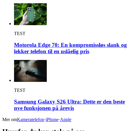
TEST
Motorola Edge 70: En kompromissløs slank og
lekker telefon til en uslåelig pris
TEST
Samsung Galaxy S26 Ultra: Dette er den beste
nye funksjonen på årevis
Mer om
Kameratelefon
·
iPhone
·
Apple