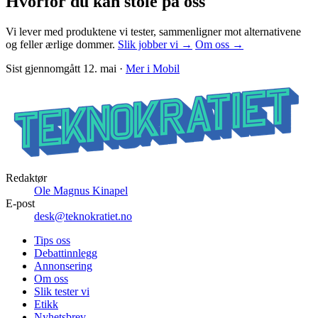
Hvorfor du kan stole på oss
Vi lever med produktene vi tester, sammenligner mot alternativene
og feller ærlige dommer.
Slik jobber vi →
Om oss →
Sist gjennomgått
12. mai
·
Mer i
Mobil
Redaktør
Ole Magnus Kinapel
E-post
desk@teknokratiet.no
Tips oss
Debattinnlegg
Annonsering
Om oss
Slik tester vi
Etikk
Nyhetsbrev