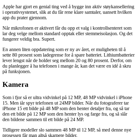
Apple har gjort en genial ting ved å bygge inn aktiv støykansellering
i operativsystemet, slik at du får rene klare samtaler, uansett hvilken
app du prater gjennom.
Når mikrofonen er aktivert får du opp et valg i kontrollsenteret som
lar deg velge mellom standard opptak eller stemmeisolasjon. Og det
fungerer veldig bra. Supert.
En annen liten oppdatering som er ny av året, er muligheten til å
sette 80 prosent som ladegrense for å spare batteriet. Lithiumbatterier
lever lengst når de holder seg mellom 20 og 80 prosent. Derfor, om
du planlegger å ha telefonen i mange år, kan det være en idé å skru
på funksjonen.
Kamera
Som i fjor så er ultra vidvinkel på 12 MP, 48 MP vidvinkel i iPhone
15. Men iår spyr telefonen ut 24MP bilder. Når du fotograferer tar
iPhone 15 ett bilde på 48 MP som den henter detaljer fra, og så tar
den ett bilde på 12 MP som den henter lys og farge fra, og så slår
den bildene sammen til ett bilde på 24 MP.
Tidligere modeller slo sammen 48 MP til 12 MP, så med denne nye
prosessen får man altså skarpere bilder.