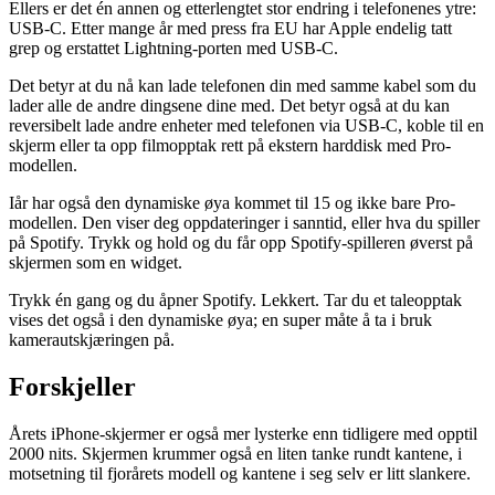
Ellers er det én annen og etterlengtet stor endring i telefonenes ytre:
USB-C. Etter mange år med press fra EU har Apple endelig tatt
grep og erstattet Lightning-porten med USB-C.
Det betyr at du nå kan lade telefonen din med samme kabel som du
lader alle de andre dingsene dine med. Det betyr også at du kan
reversibelt lade andre enheter med telefonen via USB-C, koble til en
skjerm eller ta opp filmopptak rett på ekstern harddisk med Pro-
modellen.
Iår har også den dynamiske øya kommet til 15 og ikke bare Pro-
modellen. Den viser deg oppdateringer i sanntid, eller hva du spiller
på Spotify. Trykk og hold og du får opp Spotify-spilleren øverst på
skjermen som en widget.
Trykk én gang og du åpner Spotify. Lekkert. Tar du et taleopptak
vises det også i den dynamiske øya; en super måte å ta i bruk
kamerautskjæringen på.
Forskjeller
Årets iPhone-skjermer er også mer lysterke enn tidligere med opptil
2000 nits. Skjermen krummer også en liten tanke rundt kantene, i
motsetning til fjorårets modell og kantene i seg selv er litt slankere.