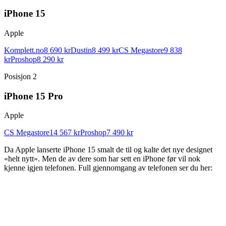
iPhone 15
Apple
Komplett.no
8 690 kr
Dustin
8 499 kr
CS Megastore
9 838
kr
Proshop
8 290 kr
Posisjon
2
iPhone 15 Pro
Apple
CS Megastore
14 567 kr
Proshop
7 490 kr
Da Apple lanserte iPhone 15 smalt de til og kalte det nye designet
«helt nytt». Men de av dere som har sett en iPhone før vil nok
kjenne igjen telefonen. Full gjennomgang av telefonen ser du her: