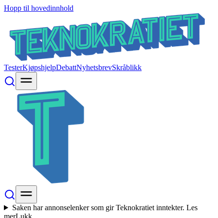
Hopp til hovedinnhold
Tester
Kjøpshjelp
Debatt
Nyhetsbrev
Skråblikk
Saken har annonselenker som gir Teknokratiet inntekter.
Les
mer
Lukk