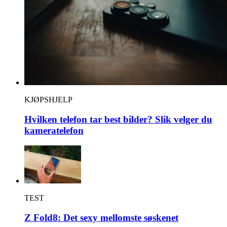
KJØPSHJELP
Hvilken telefon tar best bilder? Slik velger du
kameratelefon
TEST
Z Fold8: Det sexy mellomste søskenet