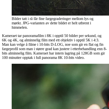
Bilder tatt i rå får fine fargegraderinger mellom lys og
mørkt. JPG-varianten av dette bildet er helt utbrent i
himmelen.
Kameraet tar panoramafilm i 8K i opptil 50 bilder per sekund, og
6K og 4K, og alminnelig film med ett objektiv i opptil 5K i 4:3.
Man kan velge å filme i 10-bits D-LOG, noe som gir en flat og fin
fargeprofil som man i større grad kan justere i etterbehandling enn 8-
bits alminnelig film. Kameraet har intern lagring på 128GB som gir
100 minutter opptak i full panorama 8K 10-bits video.