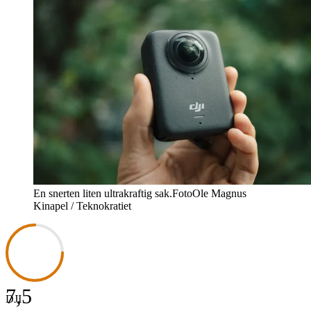
En snerten liten ultrakraftig sak.
Foto
Ole Magnus
Kinapel / Teknokratiet
7,5
DJI