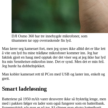
DJI Osmo 360 har tre innebygde mikrofoner, som
tilsammen tar opp overraskende fin lyd.
Man lærer seg kameraet fort, men jeg synes ikke alltid det er like lett
å vite om lyd fra mine trådløse mikrofoner kommer inn. Jeg har
faktisk gjort en haug med opptak der det viser seg at jeg ikke har lyd
fra min Sennheiser-mikrofon inne. Det er synd. Men det er min feil.
Jeg burde ha dobbeltsjekket.
Man kobler kameraet rett til PCen med USB og laster inn, enkelt og
greit.
Smart ladeløsning
Batteriene på 1950 mAh varer dessverre ikke så fryktelig lenge, men
med i pakken følger en lader som også fungerer som en batteribank.
Superpraktisk når man er på tur. Så slipper man ekstra batteribank.