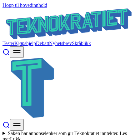
Hopp til hovedinnhold
Tester
Kjøpshjelp
Debatt
Nyhetsbrev
Skråblikk
Saken har annonselenker som gir Teknokratiet inntekter.
Les
mer
Lukk