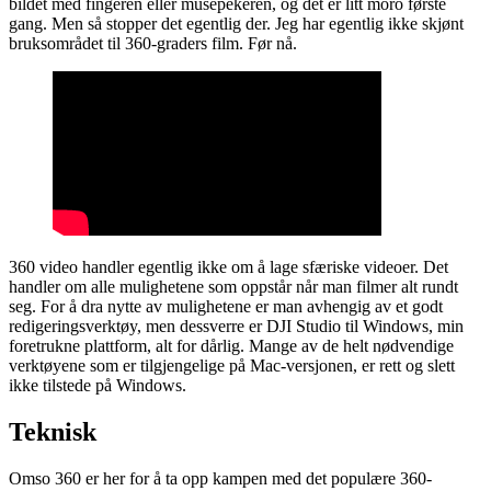
bildet med fingeren eller musepekeren, og det er litt moro første
gang. Men så stopper det egentlig der. Jeg har egentlig ikke skjønt
bruksområdet til 360-graders film. Før nå.
360 video handler egentlig ikke om å lage sfæriske videoer. Det
handler om alle mulighetene som oppstår når man filmer alt rundt
seg. For å dra nytte av mulighetene er man avhengig av et godt
redigeringsverktøy, men dessverre er DJI Studio til Windows, min
foretrukne plattform, alt for dårlig. Mange av de helt nødvendige
verktøyene som er tilgjengelige på Mac-versjonen, er rett og slett
ikke tilstede på Windows.
Teknisk
Omso 360 er her for å ta opp kampen med det populære 360-