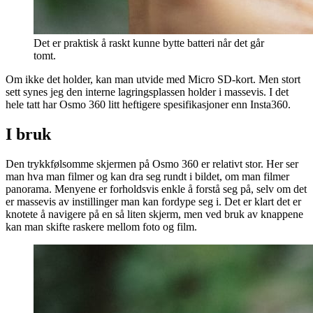
Det er praktisk å raskt kunne bytte batteri når det går
tomt.
Om ikke det holder, kan man utvide med Micro SD-kort. Men stort
sett synes jeg den interne lagringsplassen holder i massevis. I det
hele tatt har Osmo 360 litt heftigere spesifikasjoner enn Insta360.
I bruk
Den trykkfølsomme skjermen på Osmo 360 er relativt stor. Her ser
man hva man filmer og kan dra seg rundt i bildet, om man filmer
panorama. Menyene er forholdsvis enkle å forstå seg på, selv om det
er massevis av instillinger man kan fordype seg i. Det er klart det er
knotete å navigere på en så liten skjerm, men ved bruk av knappene
kan man skifte raskere mellom foto og film.