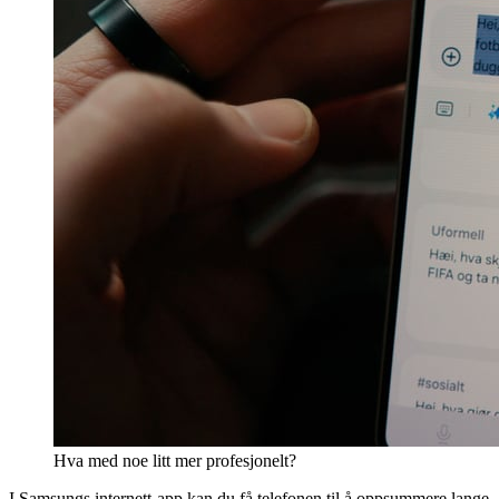
Hva med noe litt mer profesjonelt?
I Samsungs internett-app kan du få telefonen til å oppsummere lange