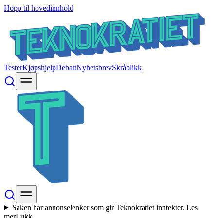
Hopp til hovedinnhold
Tester
Kjøpshjelp
Debatt
Nyhetsbrev
Skråblikk
Saken har annonselenker som gir Teknokratiet inntekter.
Les
mer
Lukk