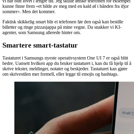
vi har blitt lovet i lengre tid. Jeg skulle ønske telefonen for eksempel
kunne finne frem «et bilde av meg med en kald øl i hånden fra ifjor
sommer». Men det kommer.
Faktisk skikkelig smart blir ei telefonen før den også kan bestille
billetter og ringe pizzasjappa på mine vegne. Da snakker vi KI-
agenter, som Samsung allerede hinter om.
Smartere smart-tastatur
Tastaturet i Samsungs nyeste operativsystem One UI 7 er også blitt
bedre. Uansett hvilken app du bruker tastaturet i, kan du få hjelp til å
skrive tekster, meldinger, notater og beskjeder. Tastaturet kan gjøre
om skrivestilen mer formell, eller legge til emojis og hashtags.