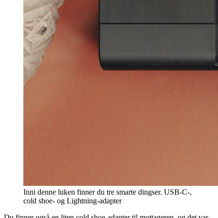
Inni denne luken finner du tre smarte dingser. USB-C-,
cold shoe- og Lightning-adapter
Du finner også en liten cold shoe-adapter til mottageren, og det var