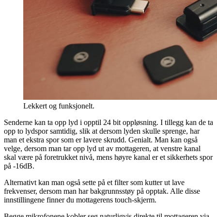
Lekkert og funksjonelt.
Senderne kan ta opp lyd i opptil 24 bit oppløsning. I tillegg kan de ta
opp to lydspor samtidig, slik at dersom lyden skulle sprenge, har
man et ekstra spor som er lavere skrudd. Genialt. Man kan også
velge, dersom man tar opp lyd ut av mottageren, at venstre kanal
skal være på foretrukket nivå, mens høyre kanal er et sikkerhets spor
på -16dB.
Alternativt kan man også sette på et filter som kutter ut lave
frekvenser, dersom man har bakgrunnsstøy på opptak. Alle disse
innstillingene finner du mottagerens touch-skjerm.
Begge mikrofonene kobler seg naturligvis direkte til mottageren via