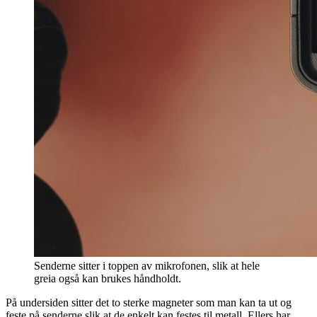
Senderne sitter i toppen av mikrofonen, slik at hele
greia også kan brukes håndholdt.
På undersiden sitter det to sterke magneter som man kan ta ut og
feste på senderne slik at de enkelt kan festes til metall. Ellers har