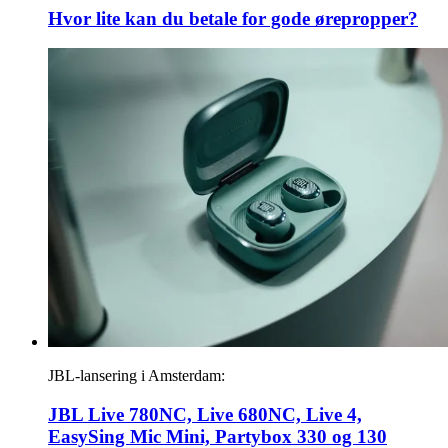
Hvor lite kan du betale for gode ørepropper?
JBL-lansering i Amsterdam:
JBL Live 780NC, Live 680NC, Live 4,
EasySing Mic Mini, Partybox 330 og 130