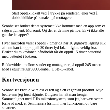
Start opptak lokalt ved å trykke på senderen, eller ved å
dobbeltklikke på kanalen på mottageren.
Sennheiser bruker det at systemet ikke kommer med en app som et
salgsargument. Morsomt. Og der er de inne på noe. Er vi ikke alle
ganske lei apper?
Hver mikrofon varer i opptil 7 timer og har 16 gigabyte lagring slik
at man kan ta opp opptil 30 timer lyd lokalt. Igjen, veldig bra.
Bruker du mikrofonen håndholdt får du opptil 15 timer batteritid
med batteriet i boksen.
Rekkevidden mellom sender og mottager er på opptil 245 meter.
Med i etuiet følger AUX-kabel, USB-C-kabel.
Kortversjonen
Sennheiser Profile Wireless er rett og slett et genialt produkt. Mye
bedre enn jeg først skjønte. Dingsen har alt man trenger.
Sammenlignet med DJIs mikrofonsystem, som jeg har vært svært
fornøyd med, er Sennheisers løsning, mer funksjonell og bare
smartere.