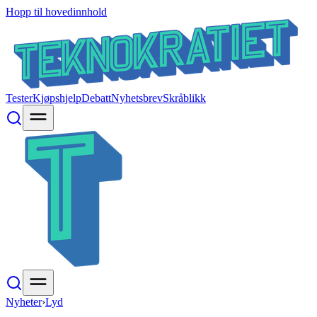
Hopp til hovedinnhold
Tester
Kjøpshjelp
Debatt
Nyhetsbrev
Skråblikk
Nyheter
›
Lyd