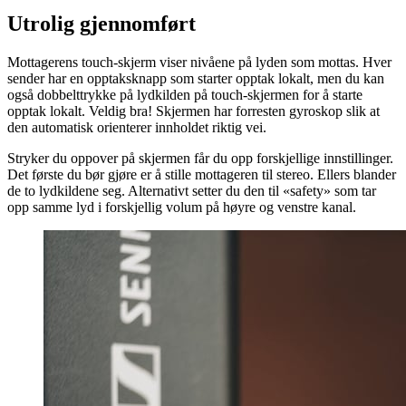
Utrolig gjennomført
Mottagerens touch-skjerm viser nivåene på lyden som mottas. Hver
sender har en opptaksknapp som starter opptak lokalt, men du kan
også dobbelttrykke på lydkilden på touch-skjermen for å starte
opptak lokalt. Veldig bra! Skjermen har forresten gyroskop slik at
den automatisk orienterer innholdet riktig vei.
Stryker du oppover på skjermen får du opp forskjellige innstillinger.
Det første du bør gjøre er å stille mottageren til stereo. Ellers blander
de to lydkildene seg. Alternativt setter du den til «safety» som tar
opp samme lyd i forskjellig volum på høyre og venstre kanal.