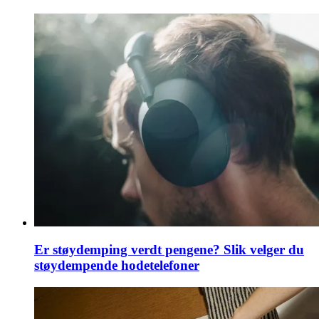
Er støydemping verdt pengene? Slik velger du
støydempende hodetelefoner