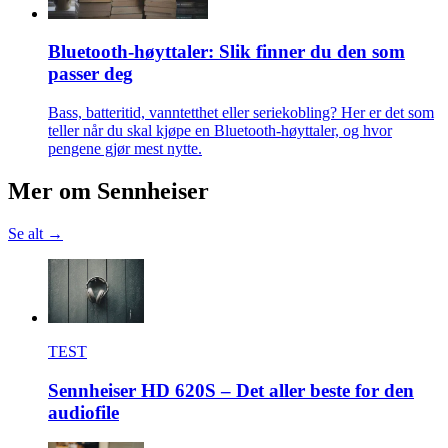
Bluetooth-høyttaler: Slik finner du den som
passer deg
Bass, batteritid, vanntetthet eller seriekobling? Her er det som
teller når du skal kjøpe en Bluetooth-høyttaler, og hvor
pengene gjør mest nytte.
Mer om
Sennheiser
Se alt →
TEST
Sennheiser HD 620S – Det aller beste for den
audiofile