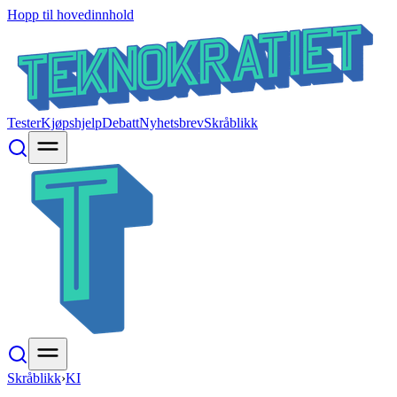
Hopp til hovedinnhold
Tester
Kjøpshjelp
Debatt
Nyhetsbrev
Skråblikk
Skråblikk
›
KI