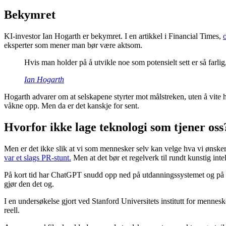
Bekymret
KI-investor Ian Hogarth er bekymret. I en artikkel i Financial Times,
eksperter som mener man bør være aktsom.
Hvis man holder på å utvikle noe som potensielt sett er så farl
Ian Hogarth
Hogarth advarer om at selskapene styrter mot målstreken, uten å vite 
våkne opp. Men da er det kanskje for sent.
Hvorfor ikke lage teknologi som tjener oss
Men er det ikke slik at vi som mennesker selv kan velge hva vi ønsker 
var et slags PR-stunt.
Men at det bør et regelverk til rundt kunstig intel
På kort tid har ChatGPT snudd opp ned på utdanningssystemet og på ov
gjør den det og.
I en undersøkelse gjort ved Stanford Universitets institutt for mennesk
reell.