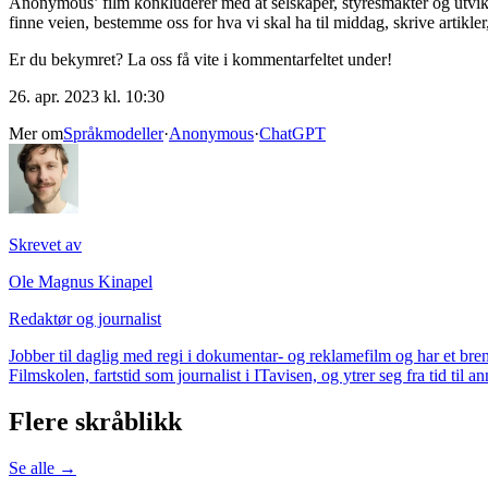
Anonymous’ film konkluderer med at selskaper, styresmakter og utvikle
finne veien, bestemme oss for hva vi skal ha til middag, skrive artikler, 
Er du bekymret? La oss få vite i kommentarfeltet under!
26. apr. 2023 kl. 10:30
Mer om
Språkmodeller
·
Anonymous
·
ChatGPT
Skrevet av
Ole Magnus Kinapel
Redaktør og journalist
Jobber til daglig med regi i dokumentar- og reklamefilm og har et bren
Filmskolen, fartstid som journalist i ITavisen, og ytrer seg fra tid til
Flere skråblikk
Se alle →