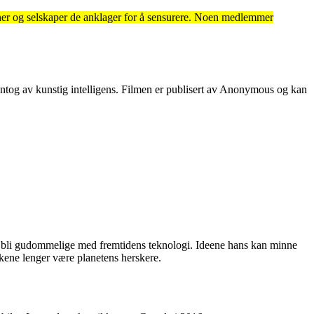
oner og selskaper de anklager for å sensurere. Noen medlemmer
ntog av kunstig intelligens. Filmen er publisert av Anonymous og kan
l bli gudommelige med fremtidens teknologi. Ideene hans kan minne
skene lenger være planetens herskere.