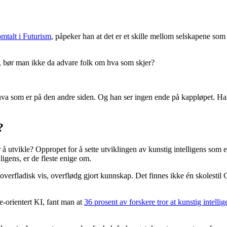
omtalt i Futurism
, påpeker han at det er et skille mellom selskapene som h
ig, bør man ikke da advare folk om hva som skjer?
hva som er på den andre siden. Og han ser ingen ende på kappløpet. Han 
?
å utvikle? Oppropet for å sette utviklingen av kunstig intelligens som 
ligens, er de fleste enige om.
erfladisk vis, overflødg gjort kunnskap. Det finnes ikke én skolestil
e-orientert KI, fant man at
36 prosent av forskere tror at kunstig intelli