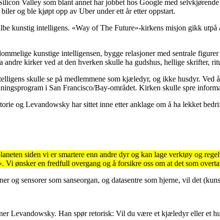
 Silicon Valley som blant annet har jobbet hos Google med selvkjørende
iler og ble kjøpt opp av Uber under ett år etter oppstart.
ilbe kunstig intelligens. «Way of The Future»-kirkens misjon gikk utpå å
dommelige kunstige intelligensen, bygge relasjoner med sentrale figurer 
a andre kirker ved at den hverken skulle ha gudshus, hellige skrifter, rit
g intelligens skulle se på medlemmene som kjæledyr, og ikke husdyr. Ved 
ingsprogram i San Francisco/Bay-området. Kirken skulle spre informas
rie og Levandowsky har sittet inne etter anklage om å ha lekket bedrif
laneten siden vi er smartere enn andre dyr og kan lage verktøy og reg
. Vi ønsker en fredfull overgang og å forsikre oss om at det som overtar
g sensorer som sanseorgan, og datasentre som hjerne, vil det (kunstig i
ner Levandowsky. Han spør retorisk: Vil du være et kjæledyr eller et h