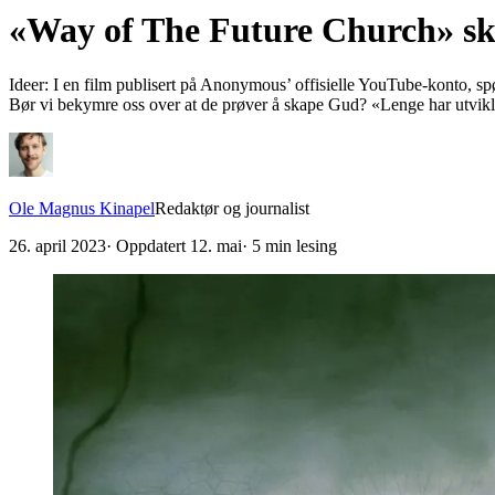
«Way of The Future Church» skul
Ideer: I en film publisert på Anonymous’ offisielle YouTube-konto, sp
Bør vi bekymre oss over at de prøver å skape Gud? «Lenge har utvikle
Ole Magnus Kinapel
Redaktør og journalist
26. april 2023
· Oppdatert
12. mai
·
5
min lesing