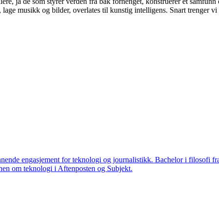
re, ja de som styrer verden fra bak forhenget, konstruerer et samfunn 
lage musikk og bilder, overlates til kunstig intelligens. Snart trenger vi i
nende engasjement for teknologi og journalistikk. Bachelor i filosofi f
 annen om teknologi i Aftenposten og Subjekt.