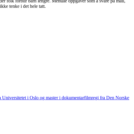
der folk forblir barn lengre. Mentale oppgaver som å svare på mail,
kke tenke i det hele tatt.
ra Universitetet i Oslo og master i dokumentarfilmregi fra Den Norske