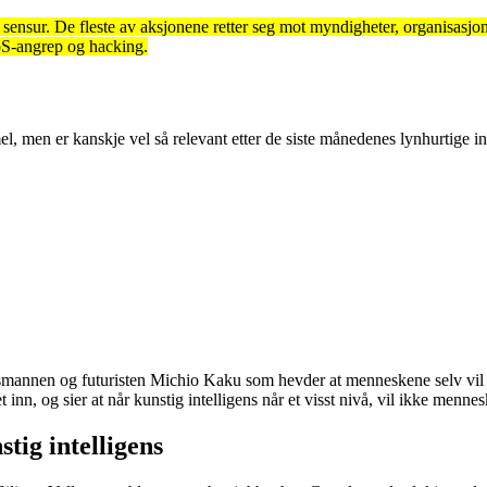
sensur. De fleste av aksjonene retter seg mot myndigheter, organisasj
DoS-angrep og hacking.
en er kanskje vel så relevant etter de siste månedenes lynhurtige in
apsmannen og futuristen Michio Kaku som hevder at menneskene selv vi
nn, og sier at når kunstig intelligens når et visst nivå, vil ikke menne
tig intelligens