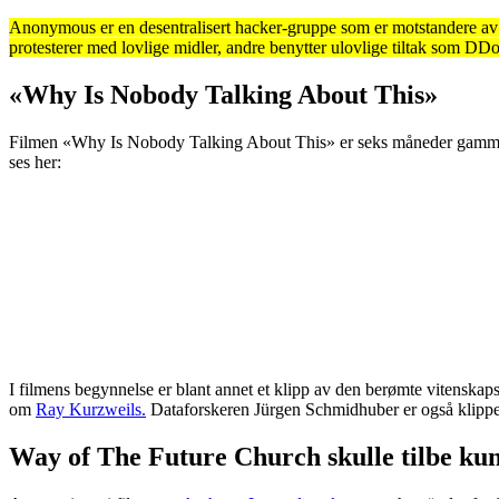
Anonymous er en desentralisert hacker-gruppe som er motstandere av 
protesterer med lovlige midler, andre benytter ulovlige tiltak som D
«Why Is Nobody Talking About This»
Filmen «Why Is Nobody Talking About This» er seks måneder gammel, m
ses her:
I filmens begynnelse er blant annet et klipp av den berømte vitensk
om
Ray Kurzweils.
Dataforskeren Jürgen Schmidhuber er også klippet i
Way of The Future Church skulle tilbe kuns