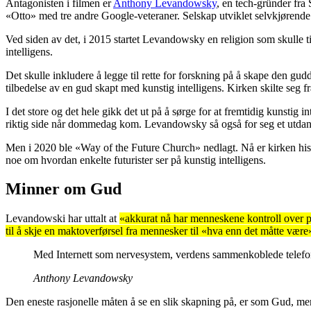
Antagonisten i filmen er
Anthony Levandowsky
, en tech-gründer fra
«Otto» med tre andre Google-veteraner. Selskap utviklet selvkjørende b
Ved siden av det, i 2015 startet Levandowsky en religion som skulle t
intelligens.
Det skulle inkludere å legge til rette for forskning på å skape den gud
tilbedelse av en gud skapt med kunstig intelligens. Kirken skilte seg fr
I det store og det hele gikk det ut på å sørge for at fremtidig kunsti
riktig side når dommedag kom. Levandowsky så også for seg et utdann
Men i 2020 ble «Way of the Future Church» nedlagt. Nå er kirken histo
noe om hvordan enkelte futurister ser på kunstig intelligens.
Minner om Gud
Levandowski har uttalt at
«akkurat nå har menneskene kontroll over p
til å skje en maktoverførsel fra mennesker til «hva enn det måtte være»
Med Internett som nervesystem, verdens sammenkoblede telefoner o
Anthony Levandowsky
Den eneste rasjonelle måten å se en slik skapning på, er som Gud, me