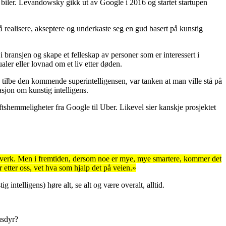
 biler. Levandowsky gikk ut av Google i 2016 og startet startupen
 realisere, akseptere og underkaste seg en gud basert på kunstig
i bransjen og skape et felleskap av personer som er interessert i
ualer eller lovnad om et liv etter døden.
å tilbe den kommende superintelligensen, var tanken at man ville stå på
jon om kunstig intelligens.
tshemmeligheter fra Google til Uber. Likevel sier kanskje prosjektet
elverk. Men i fremtiden, dersom noe er mye, mye smartere, kommer det
 etter oss, vet hva som hjalp det på veien.»
ntelligens) høre alt, se alt og være overalt, alltid.
usdyr?