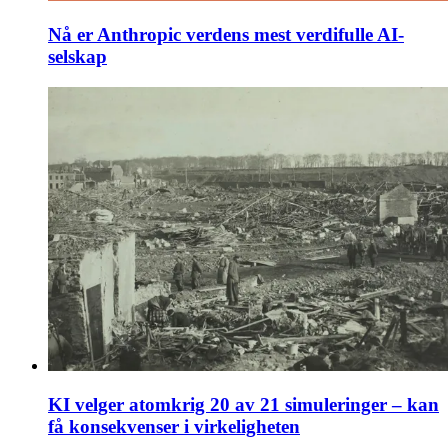
Nå er Anthropic verdens mest verdifulle AI-
selskap
KI velger atomkrig 20 av 21 simuleringer – kan
få konsekvenser i virkeligheten