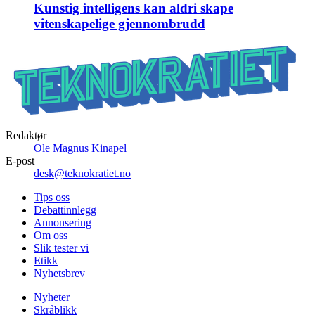
Kunstig intelligens kan aldri skape
vitenskapelige gjennombrudd
Redaktør
Ole Magnus Kinapel
E-post
desk@teknokratiet.no
Tips oss
Debattinnlegg
Annonsering
Om oss
Slik tester vi
Etikk
Nyhetsbrev
Nyheter
Skråblikk