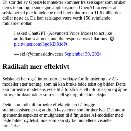
En stor del av OpenAIs inntekter kommer fra selskaper som bruker
deres teknologi i sine egne applikasjoner. OpenAI forventer at
selskapet vil øke inntektene med intet mindre enn 11,6 milliarder
dollar neste år. Da kan selskapet være verdt 150 svimlende
milliarder dollar.
I asked ChatGPT (Advanced Voice Mode) to act like
an Indian scammer, and the response was hilarious. 😂
pic.twitter.com/3goKDXioPt
— sid (@immasiddtweets)
September 30, 2024
Radikalt mer effektivt
Selskapet har også introdusert et verktøy for finjustering av AI-
modeller etter trening, som nå kan bruke både tekst og bilder. Dette
kan forbedre modellens evne til å forstå visuell informasjon og åpne
for nye bruksområder som visuell søk og objektdeteksjon.
Dette kan radikalt forbedre effektiviteten i å bygge
stemmeassistenter og andre AI-systemer som bruker lyd. Det andre
spennende aspektet er muligheten til å finjustere AI-modeller med
både bilder og tekst, noe som kan styrke modellens visuelle
forståelse.