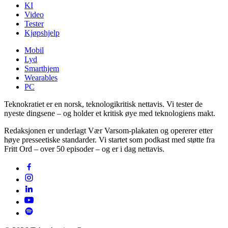
KI
Video
Tester
Kjøpshjelp
Mobil
Lyd
Smarthjem
Wearables
PC
Teknokratiet er en norsk, teknologikritisk nettavis. Vi tester de
nyeste dingsene – og holder et kritisk øye med teknologiens makt.
Redaksjonen er underlagt Vær Varsom-plakaten og opererer etter
høye presseetiske standarder. Vi startet som podkast med støtte fra
Fritt Ord – over 50 episoder – og er i dag nettavis.