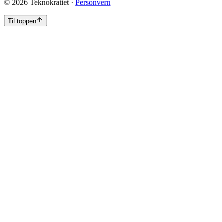
©
2026
Teknokratiet ·
Personvern
Til toppen